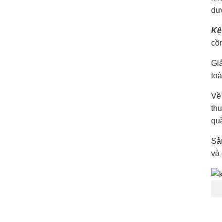
dư
Kệ
cồn
Gi
toà
Về
thu
quầ
Sản
và