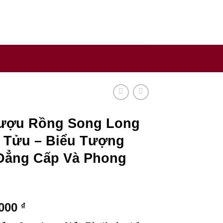
y sản xuất rượu uy tín trên thế giới.
ượu Rồng Song Long
 Tửu – Biểu Tượng
Đẳng Cấp Và Phong
.000
₫