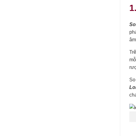
1
So
ph
âm
Tr
mỗi
rượ
So
Lo
cha