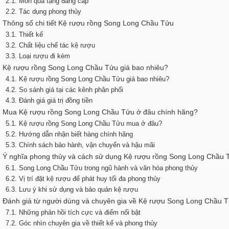
2.1. Món quà tặng đẳng cấp
2.2. Tác dụng phong thủy
. Thông số chi tiết Kệ rượu rồng Song Long Chầu Tửu
3.1. Thiết kế
3.2. Chất liệu chế tác kệ rượu
3.3. Loại rượu đi kèm
. Kệ rượu rồng Song Long Chầu Tửu giá bao nhiêu?
4.1. Kệ rượu rồng Song Long Chầu Tửu giá bao nhiêu?
4.2. So sánh giá tại các kênh phân phối
4.3. Đánh giá giá trị đồng tiền
. Mua Kệ rượu rồng Song Long Chầu Tửu ở đâu chính hãng?
5.1. Kệ rượu rồng Song Long Chầu Tửu mua ở đâu?
5.2. Hướng dẫn nhận biết hàng chính hãng
5.3. Chính sách bảo hành, vận chuyển và hậu mãi
. Ý nghĩa phong thủy và cách sử dụng Kệ rượu rồng Song Long Chầu 
6.1. Song Long Chầu Tửu trong ngũ hành và văn hóa phong thủy
6.2. Vị trí đặt kệ rượu để phát huy tối đa phong thủy
6.3. Lưu ý khi sử dụng và bảo quản kệ rượu
. Đánh giá từ người dùng và chuyên gia về Kệ rượu Song Long Chầu 
7.1. Những phản hồi tích cực và điểm nổi bật
7.2. Góc nhìn chuyên gia về thiết kế và phong thủy