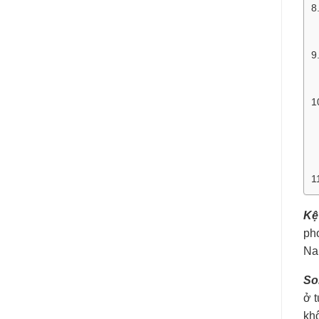
8
9
1
1
Kệ
pho
Na
So
ở t
kh