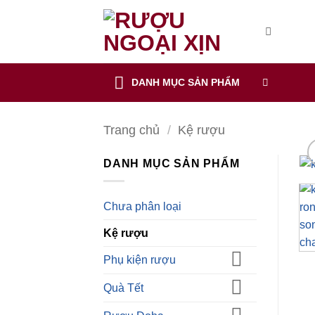
CẢNH BÁO!
Bỏ
qua
nội
ruoungoaixin.com không mua bán rượu qua mạng internet, website
dung
DANH MỤC SẢN PHẨM
Các sản phẩm rượu không dành cho người dưới 18 tuổi và phụ
Bạn có chắc chắn bạn muốn tiếp tục truy cập trang web hay k
Trang chủ
/
Kệ rượu
TÔI DƯỚI 18 TUỔI
TÔI ĐÃ TRÊN 18 TUỔI
DANH MỤC SẢN PHẨM
Chưa phân loại
Kệ rượu
Phụ kiện rượu
Quà Tết