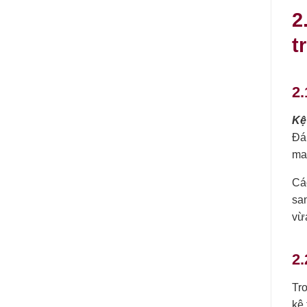
2
t
2.
Kệ
Đán
man
Cá
sa
vừa
2.
Tr
kệ 