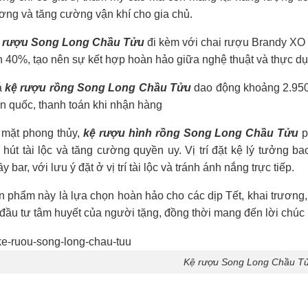
ơng và tăng cường vận khí cho gia chủ.
 rượu Song Long Chầu Tửu
đi kèm với chai rượu Brandy XO 
 40%, tạo nên sự kết hợp hoàn hảo giữa nghệ thuật và thực dụ
á
kệ rượu rồng Song Long Chầu Tửu
dao động khoảng 2.950.
n quốc, thanh toán khi nhận hàng
 mặt phong thủy,
kệ rượu hình rồng Song Long Chầu Tửu
p
 hút tài lộc và tăng cường quyền uy. Vị trí đặt kệ lý tưởng
y bar, với lưu ý đặt ở vị trí tài lộc và tránh ánh nắng trực tiếp.
 phẩm này là lựa chọn hoàn hảo cho các dịp Tết, khai trương, l
 đầu tư tâm huyết của người tặng, đồng thời mang đến lời chú
Kệ rượu Song Long Chầu T