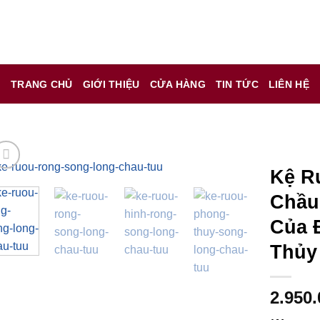
 chỉ là kênh giới thiệu thông tin các sản phẩm từ những công t
TRANG CHỦ
GIỚI THIỆU
CỬA HÀNG
TIN TỨC
LIÊN HỆ
 nữ đang mang thai.
hông?
Kệ R
Chầu
Của 
Thủy
2.950