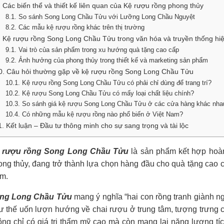
. Các biến thể và thiết kế liên quan của Kệ rượu rồng phong thủy
8.1. So sánh Song Long Chầu Tửu với Lưỡng Long Chầu Nguyệt
8.2. Các mẫu kệ rượu rồng khác trên thị trường
. Kệ rượu rồng Song Long Chầu Tửu trong văn hóa và truyền thống hiệ
9.1. Vai trò của sản phẩm trong xu hướng quà tặng cao cấp
9.2. Ảnh hưởng của phong thủy trong thiết kế và marketing sản phẩm
0. Câu hỏi thường gặp về kệ rượu rồng Song Long Chầu Tửu
10.1. Kệ rượu rồng Song Long Chầu Tửu có phải chỉ dùng để trang trí?
10.2. Kệ rượu Song Long Chầu Tửu có mấy loại chất liệu chính?
10.3. So sánh giá kệ rượu Song Long Chầu Tửu ở các cửa hàng khác nha
10.4. Có những mẫu kệ rượu rồng nào phổ biến ở Việt Nam?
1. Kết luận – Đầu tư thông minh cho sự sang trọng và tài lộc
 rượu rồng Song Long Chầu Tửu
là sản phẩm kết hợp hoàn 
ng thủy, đang trở thành lựa chọn hàng đầu cho quà tặng cao cấp
m.
ng Long Chầu Tửu
mang ý nghĩa “hai con rồng tranh giành ng
ư thế uốn lượn hướng về chai rượu ở trung tâm, tượng trưng ch
ông chỉ có giá trị thẩm mỹ cao mà còn mang lại năng lượng tí