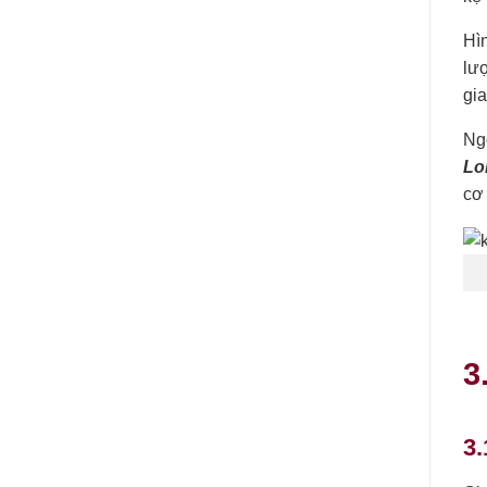
Hìn
lượ
gia
Ng
Lo
cơ 
3
3.