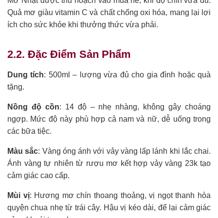
Mơ Nhật được thu hoạch vào mùa hè, khi độ chín vừa đủ.
Quả mơ giàu vitamin C và chất chống oxi hóa, mang lại lợi
ích cho sức khỏe khi thưởng thức vừa phải.
2.2. Đặc Điểm Sản Phẩm
Dung tích
: 500ml – lượng vừa đủ cho gia đình hoặc quà
tặng.
Nồng độ cồn
: 14 độ – nhẹ nhàng, không gây choáng
ngợp. Mức độ này phù hợp cả nam và nữ, dễ uống trong
các bữa tiệc.
Màu sắc
: Vàng óng ánh với vảy vàng lấp lánh khi lắc chai.
Ánh vàng tự nhiên từ rượu mơ kết hợp vảy vàng 23k tạo
cảm giác cao cấp.
Mùi vị
: Hương mơ chín thoang thoảng, vị ngọt thanh hòa
quyện chua nhẹ từ trái cây. Hậu vị kéo dài, để lại cảm giác