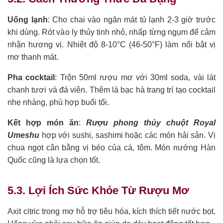
Uống lạnh
: Cho chai vào ngăn mát tủ lạnh 2-3 giờ trước
khi dùng. Rót vào ly thủy tinh nhỏ, nhấp từng ngụm để cảm
nhận hương vị. Nhiệt độ 8-10°C (46-50°F) làm nổi bật vị
mơ thanh mát.
Pha cocktail
: Trộn 50ml rượu mơ với 30ml soda, vài lát
chanh tươi và đá viên. Thêm lá bạc hà trang trí tạo cocktail
nhẹ nhàng, phù hợp buổi tối.
Kết hợp món ăn
:
Rượu phong thủy chuột Royal
Umeshu
hợp với sushi, sashimi hoặc các món hải sản. Vị
chua ngọt cân bằng vị béo của cá, tôm. Món nướng Hàn
Quốc cũng là lựa chọn tốt.
5.3. Lợi Ích Sức Khỏe Từ Rượu Mơ
Axit citric trong mơ hỗ trợ tiêu hóa, kích thích tiết nước bọt.