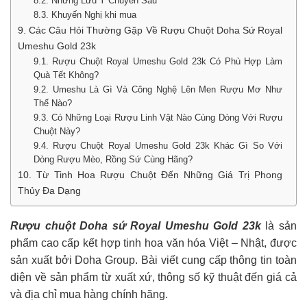
8.2. Những Lưu Ý Chuyên Sâu
8.3. Khuyến Nghị khi mua
9. Các Câu Hỏi Thường Gặp Về Rượu Chuột Doha Sứ Royal
Umeshu Gold 23k
9.1. Rượu Chuột Royal Umeshu Gold 23k Có Phù Hợp Làm
Quà Tết Không?
9.2. Umeshu Là Gì Và Công Nghệ Lên Men Rượu Mơ Như
Thế Nào?
9.3. Có Những Loại Rượu Linh Vật Nào Cùng Dòng Với Rượu
Chuột Này?
9.4. Rượu Chuột Royal Umeshu Gold 23k Khác Gì So Với
Dòng Rượu Mèo, Rồng Sứ Cùng Hãng?
10. Từ Tinh Hoa Rượu Chuột Đến Những Giá Trị Phong
Thủy Đa Dạng
Rượu chuột Doha sứ Royal Umeshu Gold 23k
là sản
phẩm cao cấp kết hợp tinh hoa văn hóa Việt – Nhật, được
sản xuất bởi Doha Group. Bài viết cung cấp thông tin toàn
diện về sản phẩm từ xuất xứ, thông số kỹ thuật đến giá cả
và địa chỉ mua hàng chính hãng.