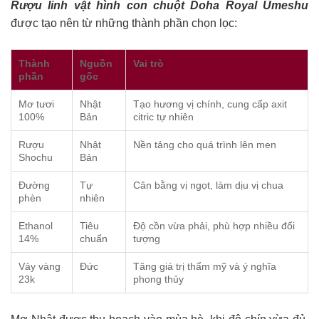
Rượu linh vật hình con chuột Doha Royal Umeshu
được tạo nên từ những thành phần chọn lọc:
Thành
Nguồn
Vai trò
phần
gốc
Mơ tươi
Nhật
Tạo hương vị chính, cung cấp axit
100%
Bản
citric tự nhiên
Rượu
Nhật
Nền tảng cho quá trình lên men
Shochu
Bản
Đường
Tự
Cân bằng vị ngọt, làm dịu vị chua
phèn
nhiên
Ethanol
Tiêu
Độ cồn vừa phải, phù hợp nhiều đối
14%
chuẩn
tượng
Vảy vàng
Đức
Tăng giá trị thẩm mỹ và ý nghĩa
23k
phong thủy