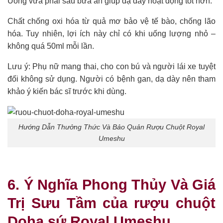
Uống vừa phải sau bữa ăn giúp dạ dày hoạt động tốt hơn.
Chất chống oxi hóa từ quả mơ bảo vệ tế bào, chống lão
hóa. Tuy nhiên, lợi ích này chỉ có khi uống lượng nhỏ –
không quá 50ml mỗi lần.
Lưu ý: Phụ nữ mang thai, cho con bú và người lái xe tuyệt
đối không sử dụng. Người có bệnh gan, dạ dày nên tham
khảo ý kiến bác sĩ trước khi dùng.
Hướng Dẫn Thưởng Thức Và Bảo Quản Rượu Chuột Royal
Umeshu
6. Ý Nghĩa Phong Thủy Và Giá
Trị Sưu Tầm của rượu chuột
Doha sứ Royal Umeshu