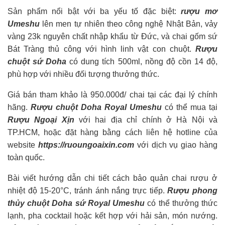
Sản phẩm nổi bật với ba yếu tố đặc biệt:
rượu mơ
Umeshu
lên men tự nhiên theo công nghệ Nhật Bản, vảy
vàng 23k nguyên chất nhập khẩu từ Đức, và chai gốm sứ
Bát Tràng thủ công với hình linh vật con chuột.
Rượu
chuột sứ Doha
có dung tích 500ml, nồng độ cồn 14 độ,
phù hợp với nhiều đối tượng thưởng thức.
Giá bán tham khảo là 950.000đ/ chai tại các đại lý chính
hãng.
Rượu chuột Doha Royal Umeshu
có thể mua tại
Rượu Ngoại Xịn
với hai địa chỉ chính ở Hà Nội và
TP.HCM, hoặc đặt hàng bằng cách liên hệ hotline của
website
https://ruoungoaixin.com
với dịch vụ giao hàng
toàn quốc.
Bài viết hướng dẫn chi tiết cách bảo quản chai rượu ở
nhiệt độ 15-20°C, tránh ánh nắng trực tiếp.
Rượu phong
thủy chuột Doha sứ Royal Umeshu
có thể thưởng thức
lạnh, pha cocktail hoặc kết hợp với hải sản, món nướng.