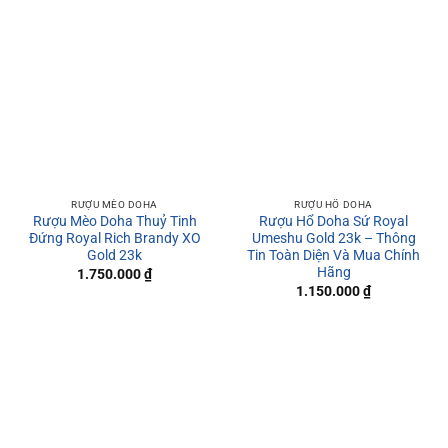
RƯỢU MÈO DOHA
RƯỢU HỔ DOHA
Rượu Mèo Doha Thuỷ Tinh
Rượu Hổ Doha Sứ Royal
Đứng Royal Rich Brandy XO
Umeshu Gold 23k – Thông
Gold 23k
Tin Toàn Diện Và Mua Chính
Hãng
1.750.000
₫
1.150.000
₫