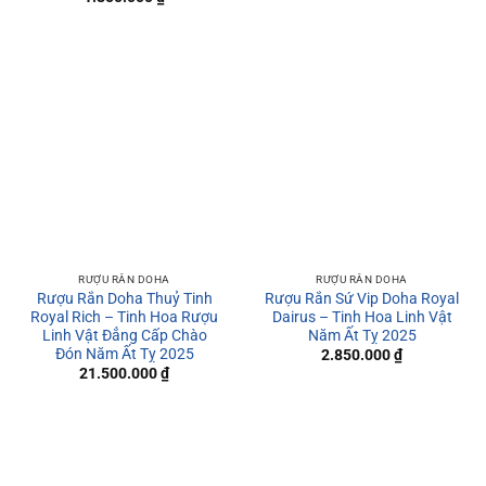
RƯỢU RẮN DOHA
RƯỢU RẮN DOHA
Rượu Rắn Doha Thuỷ Tinh
Rượu Rắn Sứ Vip Doha Royal
Royal Rich – Tinh Hoa Rượu
Dairus – Tinh Hoa Linh Vật
Linh Vật Đẳng Cấp Chào
Năm Ất Tỵ 2025
Đón Năm Ất Tỵ 2025
2.850.000
₫
21.500.000
₫