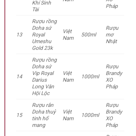
Khí Sinh
Pháp
Tài
Rượu rồng
Doha sứ
Rượu
Việt
13
Royal
500ml
mơ
Nam
Umeshu
Nhật
Gold 23k
Rượu rồng
Doha sứ
Rượu
Vip Royal
Việt
Brandy
14
1000ml
Darius
Nam
XO
Long Vân
Pháp
Hội Lộc
Rượu rắn
Rượu
Doha thuỷ
Việt
Brandy
15
1000ml
tinh hổ
Nam
XO
mang
Pháp