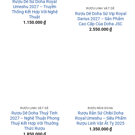
Rượu Dê Sứ Doha Royal
Umeshu 2027 – Truyền
RƯỢU LINH VẬT DÊ
Thống Kết Hợp Với Nghệ
Rượu Dê Doha Sứ Vip Royal
Thuật
Darius 2027 – Sản Phẩm
1.150.000
₫
Cao Cấp Của Doha JSC
2.550.000
₫
RƯỢU LINH VẬT DÊ
RƯỢU RẮN DOHA
Rượu Dê Doha Thuỷ Tinh
Rượu Rắn Sứ Chibi Doha
2027 – Nghệ Thuật Phong
Royal Umeshu – Siêu Phẩm
Thuỷ Kết Hợp Với Thưởng
Rượu Linh Vật Ất Tỵ 2025
Thức Rượu
1.350.000
₫
1.850.000
₫