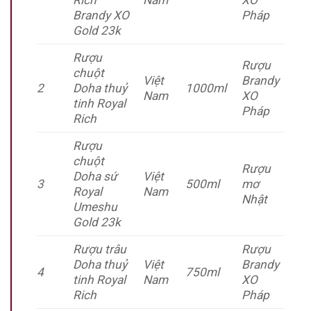
Rich
Nam
XO
Brandy XO
Pháp
Gold 23k
Rượu
Rượu
chuột
Việt
Brandy
2
Doha thuỷ
1000ml
Nam
XO
tinh Royal
Pháp
Rich
Rượu
chuột
Rượu
Doha sứ
Việt
3
500ml
mơ
Royal
Nam
Nhật
Umeshu
Gold 23k
Rượu trâu
Rượu
Doha thuỷ
Việt
Brandy
4
750ml
tinh Royal
Nam
XO
Rich
Pháp