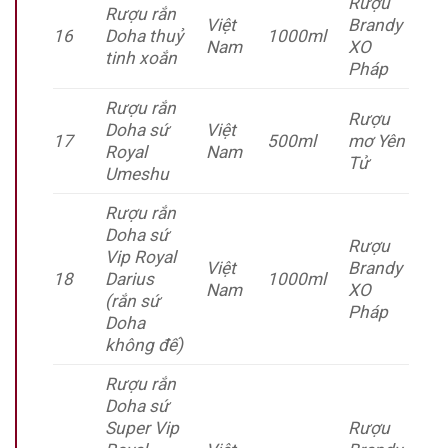
Rượu
Rượu rắn
Việt
Brandy
16
Doha thuỷ
1000ml
Nam
XO
tinh xoắn
Pháp
Rượu rắn
Rượu
Doha sứ
Việt
17
500ml
mơ Yên
Royal
Nam
Tử
Umeshu
Rượu rắn
Doha sứ
Rượu
Vip Royal
Việt
Brandy
18
Darius
1000ml
Nam
XO
(rắn sứ
Pháp
Doha
không đế)
Rượu rắn
Doha sứ
Super Vip
Rượu