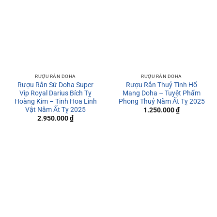
RƯỢU RẮN DOHA
RƯỢU RẮN DOHA
Rượu Rắn Sứ Doha Super
Rượu Rắn Thuỷ Tinh Hổ
Vip Royal Darius Bích Tỵ
Mang Doha – Tuyệt Phẩm
Hoàng Kim – Tinh Hoa Linh
Phong Thuỷ Năm Ất Tỵ 2025
Vật Năm Ất Tỵ 2025
1.250.000
₫
2.950.000
₫