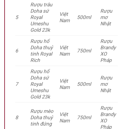
Rượu trâu
Doha sứ
Rượu
Việt
5
Royal
500ml
mơ
Nam
Umeshu
Nhật
Gold 23k
Rượu hổ
Rượu
Doha thuỷ
Việt
Brandy
6
750ml
tinh Royal
Nam
XO
Rich
Pháp
Rượu hổ
Doha sứ
Rượu
Việt
7
Royal
500ml
mơ
Nam
Umeshu
Nhật
Gold 23k
Rượu
Rượu mèo
Việt
Brandy
8
Doha thuỷ
750ml
Nam
XO
tinh đứng
Pháp