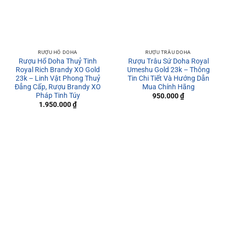
RƯỢU HỔ DOHA
RƯỢU TRÂU DOHA
Rượu Hổ Doha Thuỷ Tinh
Rượu Trâu Sứ Doha Royal
Royal Rich Brandy XO Gold
Umeshu Gold 23k – Thông
23k – Linh Vật Phong Thuỷ
Tin Chi Tiết Và Hướng Dẫn
Đẳng Cấp, Rượu Brandy XO
Mua Chính Hãng
Pháp Tinh Túy
950.000
₫
1.950.000
₫