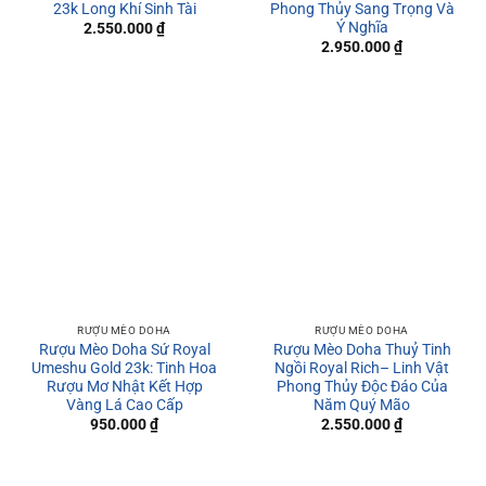
23k Long Khí Sinh Tài
Phong Thủy Sang Trọng Và
Ý Nghĩa
2.550.000
₫
2.950.000
₫
RƯỢU MÈO DOHA
RƯỢU MÈO DOHA
Rượu Mèo Doha Sứ Royal
Rượu Mèo Doha Thuỷ Tinh
Umeshu Gold 23k: Tinh Hoa
Ngồi Royal Rich– Linh Vật
Rượu Mơ Nhật Kết Hợp
Phong Thủy Độc Đáo Của
Vàng Lá Cao Cấp
Năm Quý Mão
950.000
₫
2.550.000
₫