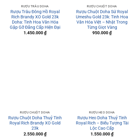
RƯỢU TRÂU DOHA
RƯỢU CHUỘT DOHA
Rượu Trâu Đông Hồ Royal
Rượu Chuột Doha Sứ Royal
Rich Brandy XO Gold 23k
Umeshu Gold 23k: Tinh Hoa
Doha: Tinh Hoa Văn Hóa
Văn Hóa Việt – Nhật Trong
Gặp Gỡ Đẳng Cấp Hiện Đại
Từng Giọt Vàng
1.450.000
₫
950.000
₫
RƯỢU CHUỘT DOHA
RƯỢU HEO DOHA
Rượu Chuột Doha Thuỷ Tinh
Rượu Heo Doha Thuỷ Tinh
Royal Rich Brandy XO Gold
Royal Rich – Biểu Tượng Tài
23k
Lộc Cao Cấp
2.550.000
₫
1.550.000
₫