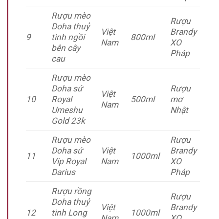
Rượu mèo
Rượu
Doha thuỷ
Việt
Brandy
9
tinh ngồi
800ml
Nam
XO
bên cây
Pháp
cau
Rượu mèo
Doha sứ
Rượu
Việt
10
Royal
500ml
mơ
Nam
Umeshu
Nhật
Gold 23k
Rượu mèo
Rượu
Doha sứ
Việt
Brandy
11
1000ml
Vip Royal
Nam
XO
Darius
Pháp
Rượu rồng
Rượu
Doha thuỷ
Việt
Brandy
12
tinh Long
1000ml
Nam
XO