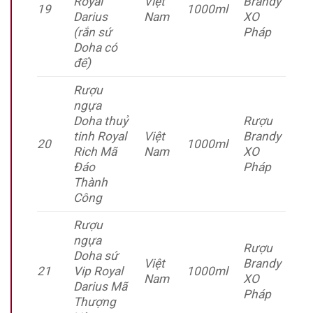
Royal
Việt
Brandy
19
1000ml
Darius
Nam
XO
(rắn sứ
Pháp
Doha có
đế)
Rượu
ngựa
Doha thuỷ
Rượu
tinh Royal
Việt
Brandy
20
1000ml
Rich Mã
Nam
XO
Đáo
Pháp
Thành
Công
Rượu
ngựa
Rượu
Doha sứ
Việt
Brandy
21
Vip Royal
1000ml
Nam
XO
Darius Mã
Pháp
Thượng