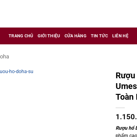
 chỉ là kênh giới thiệu thông tin các sản phẩm từ những công t
TRANG CHỦ
GIỚI THIỆU
CỬA HÀNG
TIN TỨC
LIÊN HỆ
 nữ đang mang thai.
hông?
Doha
Rượu 
Umesh
Toàn 
1.150
Rượu hổ 
phẩm cao