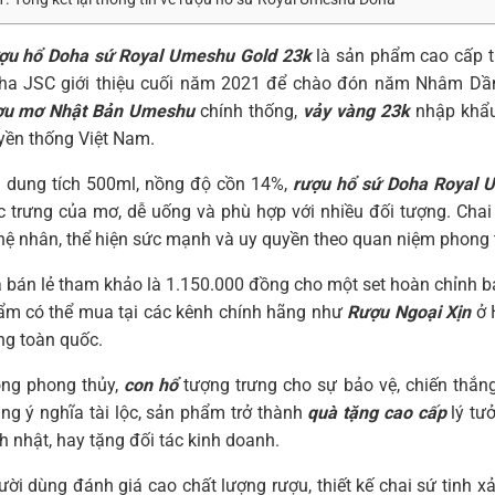
ợu hổ Doha sứ Royal Umeshu Gold 23k
là sản phẩm cao cấp 
ha JSC giới thiệu cuối năm 2021 để chào đón năm Nhâm Dầ
ợu mơ Nhật Bản Umeshu
chính thống,
vảy vàng 23k
nhập khẩu
yền thống Việt Nam.
i dung tích 500ml, nồng độ cồn 14%,
rượu hổ sứ Doha Royal 
c trưng của mơ, dễ uống và phù hợp với nhiều đối tượng. Chai
hệ nhân, thể hiện sức mạnh và uy quyền theo quan niệm phong
 bán lẻ tham khảo là 1.150.000 đồng cho một set hoàn chỉnh 
ẩm có thể mua tại các kênh chính hãng như
Rượu Ngoại Xịn
ở 
ng toàn quốc.
ong phong thủy,
con hổ
tượng trưng cho sự bảo vệ, chiến thắn
ng ý nghĩa tài lộc, sản phẩm trở thành
quà tặng cao cấp
lý tưở
h nhật, hay tặng đối tác kinh doanh.
ời dùng đánh giá cao chất lượng rượu, thiết kế chai sứ tinh x