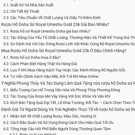
2.1. Xuất Xứ Và Nhà Sản Xuất
2.2. Chi Tiết Kỹ Thuật
2.3. Các Tiêu Chuẩn Về Chất Lượng Và Giấy Tờ Kiểm Định
. Rượu Hổ Doha Sứ Royal Umeshu Gold 23k Giá Bao Nhiêu?
3.1. Rượu hổ sứ Royal Umeshu Doha giá bao nhiêu?
3.2. Tác Động Của Yếu Tố Chất Lượng, Thương Hiệu Và Thiết Kế Trong Giá T
3.3. So Sánh Giá Với Các Dòng Rượu Linh Vật Khác Cùng Bộ Royal Umeshu Go
. Mua Rượu Hổ Doha Sứ Royal Umeshu Gold 23k Ở Đâu Chính Hãng?
4.1. Rượu hổ sứ Doha mua ở đâu?
4.2. Cách Phân Biệt Hàng Thật Và Hàng Giả
4.3. Lưu Ý Khi Mua Hàng Xách Tay Hoặc Các Kênh Không Rõ Nguồn Gốc
4.4. Tư Vấn Chính Sách Hậu Mãi, Đổi Trả Khi Mua Online
. Ý Nghĩa Phong Thủy Và Tác Dụng Làm Quà Tặng của rượu hổ Doha sứ
5.1. Biểu Tượng Con Hổ Trong Văn Hóa Và Phong Thủy Phương Đông
5.2. Tác Dụng Của Rượu Mơ Vảy Vàng Với Sức Khỏe Và Vận Khí
5.3. Kịch Bản Tặng Quà Dịp Tết, Lễ Khai Trương, Đối Tác – Cách Chọn Theo 
. Đánh Giá Từ Người Dùng Và Trải Nghiệm Thực Tế về rượu hổ Doha sứ 
6.1. Nhận Xét Về Chất Lượng Rượu, Màu Sắc, Hương Vị
6.2. Cách Bảo Quản Và Sử Dụng Đúng Cách Cho Hiệu Quả Tối Ưu
6.3. Tổng Hợp Câu Hỏi Phổ Biến Người Dùng Thường Quan Tâm
6.3.1. Rượu có bị say không?