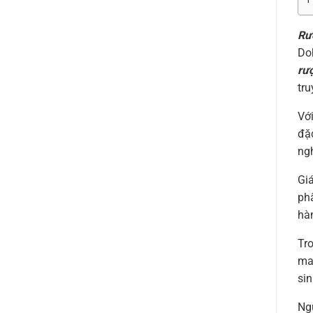
Rư
Do
rư
tru
Vớ
đặ
ng
Giá
ph
hà
Tr
ma
sin
Ngư