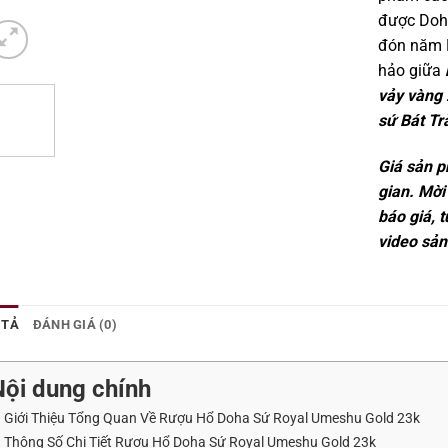
được Doha
đón năm 
hảo giữa
vảy vàng
sứ Bát Tr
Giá sản p
gian. Mời
báo giá, 
video sản
 TẢ
ĐÁNH GIÁ (0)
Nội dung chính
. Giới Thiệu Tổng Quan Về Rượu Hổ Doha Sứ Royal Umeshu Gold 23k
. Thông Số Chi Tiết Rượu Hổ Doha Sứ Royal Umeshu Gold 23k