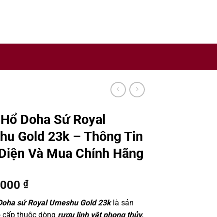
y sản xuất rượu uy tín trên thế giới.
Hổ Doha Sứ Royal
u Gold 23k – Thông Tin
Diện Và Mua Chính Hãng
.000
₫
Doha sứ Royal Umeshu Gold 23k
là sản
 cấp thuộc dòng
rượu linh vật phong thủy
,