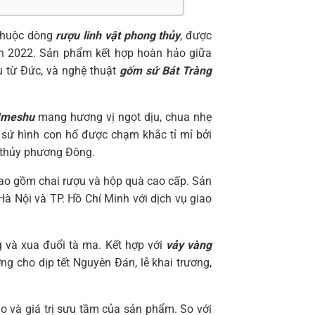
thuộc dòng
rượu linh vật phong thủy
, được
n 2022. Sản phẩm kết hợp hoàn hảo giữa
 từ Đức, và nghệ thuật
gốm sứ Bát Tràng
Umeshu
mang hương vị ngọt dịu, chua nhẹ
 sứ hình con hổ được chạm khắc tỉ mỉ bởi
 thủy phương Đông.
bao gồm chai rượu và hộp quà cao cấp. Sản
Hà Nội và TP. Hồ Chí Minh với dịch vụ giao
g và xua đuổi tà ma. Kết hợp với
vảy vàng
ng cho dịp tết Nguyên Đán, lễ khai trương,
ảo và giá trị sưu tầm của sản phẩm. So với