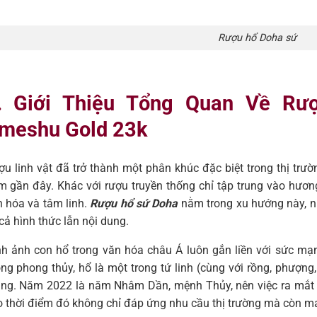
Rượu hổ Doha sứ
. Giới Thiệu Tổng Quan Về Rư
meshu Gold 23k
u linh vật đã trở thành một phân khúc đặc biệt trong thị trư
 gần đây. Khác với rượu truyền thống chỉ tập trung vào hương 
 hóa và tâm linh.
Rượu hổ sứ Doha
nằm trong xu hướng này, nh
cả hình thức lẫn nội dung.
nh ảnh con hổ trong văn hóa châu Á luôn gắn liền với sức mạ
ng phong thủy, hổ là một trong tứ linh (cùng với rồng, phượng
ắng. Năm 2022 là năm Nhâm Dần, mệnh Thủy, nên việc ra mắ
 thời điểm đó không chỉ đáp ứng nhu cầu thị trường mà còn m