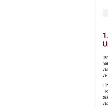
1
U
Rượ
năm
văn
về 
Hì
Tro
th
vào