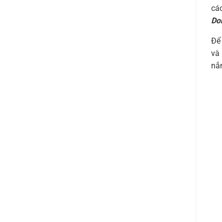
cá
Do
Để
và
nắn