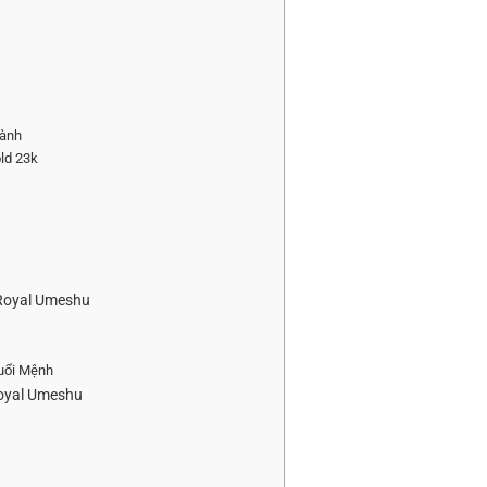
hành
ld 23k
 Royal Umeshu
Tuổi Mệnh
Royal Umeshu