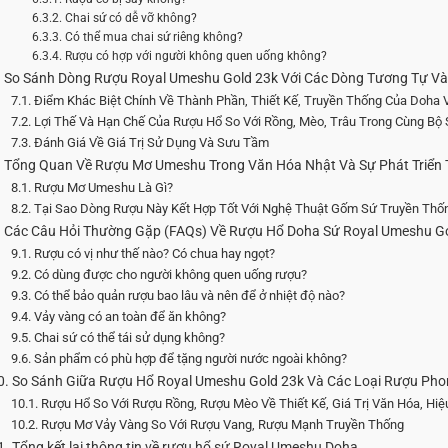
6.3.2. Chai sứ có dễ vỡ không?
6.3.3. Có thể mua chai sứ riêng không?
6.3.4. Rượu có hợp với người không quen uống không?
. So Sánh Dòng Rượu Royal Umeshu Gold 23k Với Các Dòng Tương Tự Và
7.1. Điểm Khác Biệt Chính Về Thành Phần, Thiết Kế, Truyền Thống Của Doha
7.2. Lợi Thế Và Hạn Chế Của Rượu Hổ So Với Rồng, Mèo, Trâu Trong Cùng Bộ
7.3. Đánh Giá Về Giá Trị Sử Dụng Và Sưu Tầm
. Tổng Quan Về Rượu Mơ Umeshu Trong Văn Hóa Nhật Và Sự Phát Triển 
8.1. Rượu Mơ Umeshu Là Gì?
8.2. Tại Sao Dòng Rượu Này Kết Hợp Tốt Với Nghệ Thuật Gốm Sứ Truyền Thốn
. Các Câu Hỏi Thường Gặp (FAQs) Về Rượu Hổ Doha Sứ Royal Umeshu G
9.1. Rượu có vị như thế nào? Có chua hay ngọt?
9.2. Có dùng được cho người không quen uống rượu?
9.3. Có thể bảo quản rượu bao lâu và nên để ở nhiệt độ nào?
9.4. Vảy vàng có an toàn để ăn không?
9.5. Chai sứ có thể tái sử dụng không?
9.6. Sản phẩm có phù hợp để tặng người nước ngoài không?
0. So Sánh Giữa Rượu Hổ Royal Umeshu Gold 23k Và Các Loại Rượu Phon
10.1. Rượu Hổ So Với Rượu Rồng, Rượu Mèo Về Thiết Kế, Giá Trị Văn Hóa, Hi
10.2. Rượu Mơ Vảy Vàng So Với Rượu Vang, Rượu Mạnh Truyền Thống
1. Tổng kết lại thông tin về rượu hổ sứ Royal Umeshu Doha