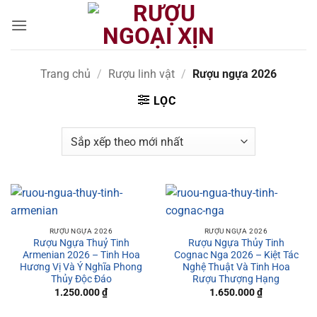
CẢNH BÁO!
Bỏ
qua
nội
ruoungoaixin.com không mua bán rượu qua mạng internet,
dung
website chỉ là kênh giới thiệu thông tin các sản phẩm từ những
Trang chủ
/
Rượu linh vật
/
Rượu ngựa 2026
công ty sản xuất rượu uy tín trên thế giới.
LỌC
Các sản phẩm rượu không dành cho người dưới 18 tuổi và phụ
nữ đang mang thai.
Bạn có chắc chắn bạn muốn tiếp tục truy cập trang web hay
không?
TÔI DƯỚI 18 TUỔI
TÔI ĐÃ TRÊN 18 TUỔI
RƯỢU NGỰA 2026
RƯỢU NGỰA 2026
Rượu Ngựa Thuỷ Tinh
Rượu Ngựa Thủy Tinh
Armenian 2026 – Tinh Hoa
Cognac Nga 2026 – Kiệt Tác
Hương Vị Và Ý Nghĩa Phong
Nghệ Thuật Và Tinh Hoa
Thủy Độc Đáo
Rượu Thượng Hạng
1.250.000
₫
1.650.000
₫