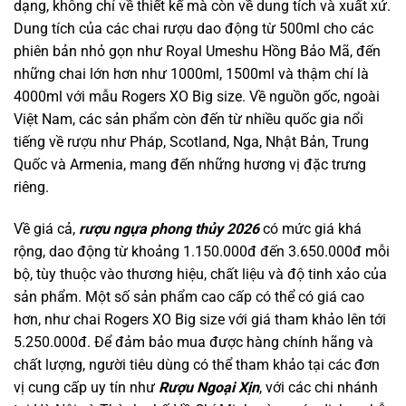
dạng, không chỉ về thiết kế mà còn về dung tích và xuất xứ.
Dung tích của các chai rượu dao động từ 500ml cho các
phiên bản nhỏ gọn như Royal Umeshu Hồng Bảo Mã, đến
những chai lớn hơn như 1000ml, 1500ml và thậm chí là
4000ml với mẫu Rogers XO Big size. Về nguồn gốc, ngoài
Việt Nam, các sản phẩm còn đến từ nhiều quốc gia nổi
tiếng về rượu như Pháp, Scotland, Nga, Nhật Bản, Trung
Quốc và Armenia, mang đến những hương vị đặc trưng
riêng.
Về giá cả,
rượu ngựa phong thủy 2026
có mức giá khá
rộng, dao động từ khoảng 1.150.000đ đến 3.650.000đ mỗi
bộ, tùy thuộc vào thương hiệu, chất liệu và độ tinh xảo của
sản phẩm. Một số sản phẩm cao cấp có thể có giá cao
hơn, như chai Rogers XO Big size với giá tham khảo lên tới
5.250.000đ. Để đảm bảo mua được hàng chính hãng và
chất lượng, người tiêu dùng có thể tham khảo tại các đơn
vị cung cấp uy tín như
Rượu Ngoại Xịn
, với các chi nhánh