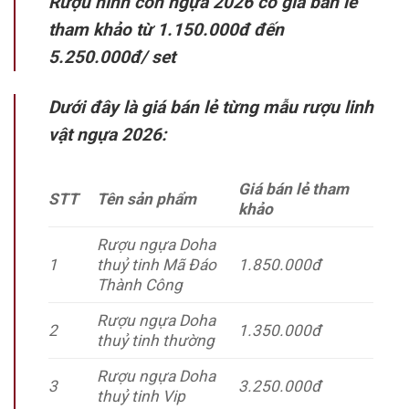
Rượu hình con ngựa 2026 có giá bán lẻ
tham khảo từ 1.150.000đ đến
5.250.000đ/ set
Dưới đây là giá bán lẻ từng mẫu rượu linh
vật ngựa 2026:
Giá bán lẻ tham
STT
Tên sản phẩm
khảo
Rượu ngựa Doha
1
thuỷ tinh Mã Đáo
1.850.000đ
Thành Công
Rượu ngựa Doha
2
1.350.000đ
thuỷ tinh thường
Rượu ngựa Doha
3
3.250.000đ
thuỷ tinh Vip