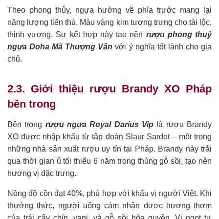
Theo phong thủy, ngựa hướng về phía trước mang lại
năng lượng tiến thủ. Màu vàng kim tượng trưng cho tài lộc,
thịnh vượng. Sự kết hợp này tạo nên
rượu phong thuỷ
ngựa Doha Mã Thượng Vân
với ý nghĩa tốt lành cho gia
chủ.
2.3. Giới thiệu rượu Brandy XO Pháp
bên trong
Bên trong
rượu ngựa Royal Darius Vip
là rượu Brandy
XO được nhập khẩu từ tập đoàn Slaur Sardet – một trong
những nhà sản xuất rượu uy tín tại Pháp. Brandy này trải
qua thời gian ủ tối thiểu 6 năm trong thùng gỗ sồi, tạo nên
hương vị đặc trưng.
Nồng độ cồn đạt 40%, phù hợp với khẩu vị người Việt. Khi
thưởng thức, người uống cảm nhận được hương thơm
của trái cây chín, vani, và gỗ sồi hòa quyện. Vị ngọt tự