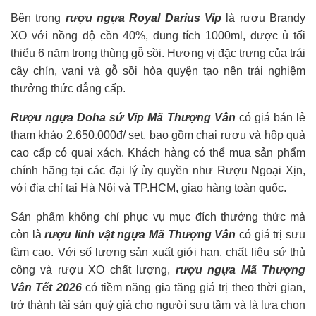
Bên trong
rượu ngựa Royal Darius Vip
là rượu Brandy
XO với nồng độ cồn 40%, dung tích 1000ml, được ủ tối
thiểu 6 năm trong thùng gỗ sồi. Hương vị đặc trưng của trái
cây chín, vani và gỗ sồi hòa quyện tạo nên trải nghiệm
thưởng thức đẳng cấp.
Rượu ngựa Doha sứ Vip Mã Thượng Vân
có giá bán lẻ
tham khảo 2.650.000đ/ set, bao gồm chai rượu và hộp quà
cao cấp có quai xách. Khách hàng có thể mua sản phẩm
chính hãng tại các đại lý ủy quyền như Rượu Ngoại Xịn,
với địa chỉ tại Hà Nội và TP.HCM, giao hàng toàn quốc.
Sản phẩm không chỉ phục vụ mục đích thưởng thức mà
còn là
rượu linh vật ngựa Mã Thượng Vân
có giá trị sưu
tầm cao. Với số lượng sản xuất giới hạn, chất liệu sứ thủ
công và rượu XO chất lượng,
rượu ngựa Mã Thượng
Vân Tết 2026
có tiềm năng gia tăng giá trị theo thời gian,
trở thành tài sản quý giá cho người sưu tầm và là lựa chọn