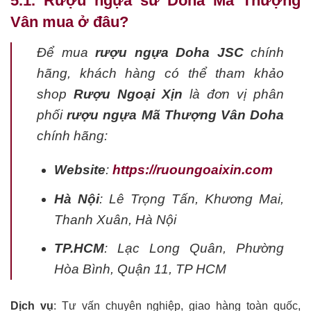
5.1. Rượu ngựa sứ Doha Mã Thượng
Vân mua ở đâu?
Để mua
rượu ngựa Doha JSC
chính
hãng, khách hàng có thể tham khảo
shop
Rượu Ngoại Xịn
là đơn vị phân
phối
rượu ngựa Mã Thượng Vân Doha
chính hãng:
Website
:
https://ruoungoaixin.com
Hà Nội
: Lê Trọng Tấn, Khương Mai,
Thanh Xuân, Hà Nội
TP.HCM
: Lạc Long Quân, Phường
Hòa Bình, Quận 11, TP HCM
Dịch vụ
: Tư vấn chuyên nghiệp, giao hàng toàn quốc,