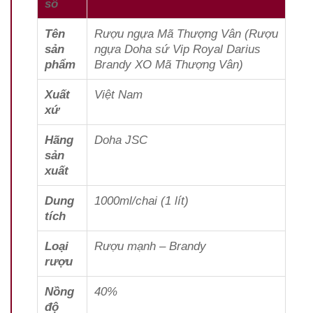
số
Tên
Rượu ngựa Mã Thượng Vân (Rượu
sản
ngựa Doha sứ Vip Royal Darius
phẩm
Brandy XO Mã Thượng Vân)
Xuất
Việt Nam
xứ
Hãng
Doha JSC
sản
xuất
Dung
1000ml/chai (1 lít)
tích
Loại
Rượu mạnh – Brandy
rượu
Nồng
40%
độ