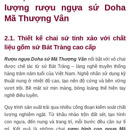
lượng rượu ngựa sứ Doha
Mã Thượng Vân
2.1. Thiết kế chai sứ tinh xảo với chất
liệu gốm sứ Bát Tràng cao cấp
Rượu ngựa Doha sứ Mã Thượng Vân
nổi bật với vỏ chai
được chế tác từ sứ Bát Tràng – làng nghề truyền thống
hàng trăm năm tuổi của Việt Nam. Nghệ nhân sử dụng kỹ
thuật nung ở nhiệt độ cao, tạo nên độ cứng và bền vững
vượt trội. Bề mặt sứ mịn màng, bóng loáng thể hiện tay
nghề điêu luyện.
Quy trình sản xuất trải qua nhiều công đoạn kiểm soát chất
lượng nghiệm ngặt. Từ khâu nhào trộn đất sét, tạo hình
con ngựa, đến nung và trang trí, mỗi bước đều cần sự tỉ
mỉ. Kết quả là những chai
rượu hình con ngựa Mã