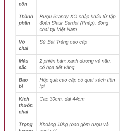
cồn
Thành
Rượu Brandy XO nhập khẩu từ tập
phần
đoàn Slaur Sardet (Pháp), đóng
chai tại Việt Nam
Vỏ
Sứ Bát Tràng cao cấp
chai
Màu
2 phiên bản: xanh dương và nâu,
sắc
có họa tiết vàng
Bao
Hộp quà cao cấp có quai xách tiện
bì
lợi
Kích
Cao 30cm, dài 44cm
thước
chai
Trọng
Khoảng 10kg (bao gồm rượu và
lượng
chai sứ)