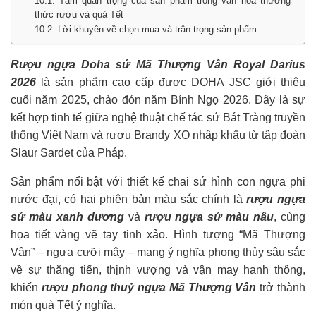
10.1. Tầm quan trọng của sản phẩm trong văn hóa thưởng
thức rượu và quà Tết
10.2. Lời khuyên về chọn mua và trân trọng sản phẩm
Rượu ngựa Doha sứ Mã Thượng Vân Royal Darius
2026
là sản phẩm cao cấp được DOHA JSC giới thiệu
cuối năm 2025, chào đón năm Bính Ngọ 2026. Đây là sự
kết hợp tinh tế giữa nghệ thuật chế tác sứ Bát Tràng truyền
thống Việt Nam và rượu Brandy XO nhập khẩu từ tập đoàn
Slaur Sardet của Pháp.
Sản phẩm nổi bật với thiết kế chai sứ hình con ngựa phi
nước đại, có hai phiên bản màu sắc chính là
rượu ngựa
sứ màu xanh dương
và
rượu ngựa sứ màu nâu
, cùng
họa tiết vàng vẽ tay tinh xảo. Hình tượng “Mã Thượng
Vân” – ngựa cưỡi mây – mang ý nghĩa phong thủy sâu sắc
về sự thăng tiến, thịnh vượng và vận may hanh thông,
khiến
rượu phong thuỷ ngựa Mã Thượng Vân
trở thành
món quà Tết ý nghĩa.