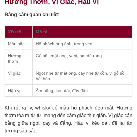
Hương Thơm, Vị Giác, Hậu Vị
Bảng cảm quan chi tiết:
Yếu tố
Mô tả
Màu sắc
Hổ phách óng ánh, trong veo
Hương
Gỗ sồi, mật ong, vani, hạt dẻ rang
thơm
Vị giác
Ngọt nhẹ từ mật ong, cay nhẹ từ cồn, vị gỗ sồi
hài hòa
Hậu vị
Ấm nồng, kéo dài, đầy đặn
Khi rót ra ly, whisky có màu hổ phách đẹp mắt. Hương
thơm tỏa ra từ từ, mang đến cảm giác thư giãn. Vị giác cân
bằng giữa ngọt, cay và đắng. Hậu vị kéo dài, để lại ấn
tượng sâu sắc.