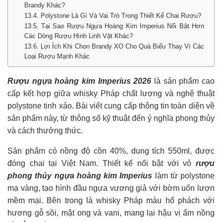
Brandy Khác?
13.4. Polystone Là Gì Và Vai Trò Trong Thiết Kế Chai Rượu?
13.5. Tại Sao Rượu Ngựa Hoàng Kim Imperius Nổi Bật Hơn
Các Dòng Rượu Hình Linh Vật Khác?
13.6. Lợi Ích Khi Chọn Brandy XO Cho Quà Biếu Thay Vì Các
Loại Rượu Mạnh Khác
Rượu ngựa hoàng kim Imperius 2026
là sản phẩm cao
cấp kết hợp giữa whisky Pháp chất lượng và nghệ thuật
polystone tinh xảo. Bài viết cung cấp thông tin toàn diện về
sản phẩm này, từ thông số kỹ thuật đến ý nghĩa phong thủy
và cách thưởng thức.
Sản phẩm có nồng độ cồn 40%, dung tích 550ml, được
đóng chai tại Việt Nam. Thiết kế nổi bật với vỏ
rượu
phong thủy ngựa hoàng kim Imperius
làm từ polystone
mạ vàng, tạo hình đầu ngựa vương giả với bờm uốn lượn
mềm mại. Bên trong là whisky Pháp màu hổ phách với
hương gỗ sồi, mật ong và vani, mang lại hậu vị ấm nồng