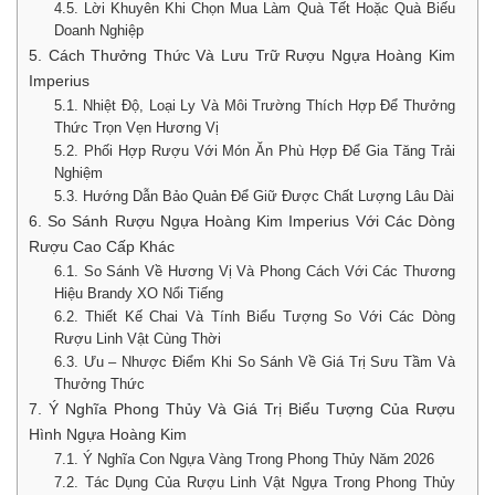
4.5. Lời Khuyên Khi Chọn Mua Làm Quà Tết Hoặc Quà Biếu
Doanh Nghiệp
5. Cách Thưởng Thức Và Lưu Trữ Rượu Ngựa Hoàng Kim
Imperius
5.1. Nhiệt Độ, Loại Ly Và Môi Trường Thích Hợp Để Thưởng
Thức Trọn Vẹn Hương Vị
5.2. Phối Hợp Rượu Với Món Ăn Phù Hợp Để Gia Tăng Trải
Nghiệm
5.3. Hướng Dẫn Bảo Quản Để Giữ Được Chất Lượng Lâu Dài
6. So Sánh Rượu Ngựa Hoàng Kim Imperius Với Các Dòng
Rượu Cao Cấp Khác
6.1. So Sánh Về Hương Vị Và Phong Cách Với Các Thương
Hiệu Brandy XO Nổi Tiếng
6.2. Thiết Kế Chai Và Tính Biểu Tượng So Với Các Dòng
Rượu Linh Vật Cùng Thời
6.3. Ưu – Nhược Điểm Khi So Sánh Về Giá Trị Sưu Tầm Và
Thưởng Thức
7. Ý Nghĩa Phong Thủy Và Giá Trị Biểu Tượng Của Rượu
Hình Ngựa Hoàng Kim
7.1. Ý Nghĩa Con Ngựa Vàng Trong Phong Thủy Năm 2026
7.2. Tác Dụng Của Rượu Linh Vật Ngựa Trong Phong Thủy