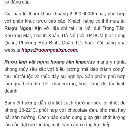
và đẳng cấp.
Giá bán lẻ tham khảo khoảng 2.990.000đ/ chai, phù hợp
với phân khúc rượu cao cấp. Khách hàng có thể mua tại
Rượu Ngoại Xịn
với địa chỉ tại Hà Nội (Lê Trọng Tấn,
Khương Mai, Thanh Xuân, Hà Nội) và TP.HCM (Lạc Long
Quân, Phường Hòa Bình, Quận 11), hoặc đặt hàng qua
website
https://ruoungoaixin.com
.
Rượu linh vật ngựa hoàng kim Imperius
mang ý nghĩa
phong thủy sâu sắc với biểu tượng “mã đáo thành công”,
thu hút tài lộc và thúc đẩy sự nghiệp. Sản phẩm phù hợp
làm quà biếu dịp Tết, khai trương, hoặc tặng đối tác kinh
doanh.
Bài viết hướng dẫn chi tiết cách thưởng thức ở nhiệt độ
phòng 18-22°C, phối hợp với chocolate đen, pho mát hay
hải sản nướng. Cách bảo quản đúng giúp giữ chất lượng
lâu dài: đặt nơi thoáng mát, tránh ánh nắng trực tiếp.