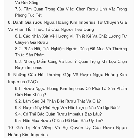
Và Đời Sống
7.3. Tầm Quan Trọng Của Việc Chọn Rượu Linh Vật Trong
Phong Tục Tết
8. Đánh Giá rượu Ngựa Hoàng Kim Imperius Từ Chuyên Gia
Và Phản Hồi Thực Tế Của Người Tiêu Dùng
8.1. Các Nhận Xét Về Hương Vị, Thiết Kế Và Chất Lượng Từ
Chuyên Gia Rượu
8.2. Phản Hồi, Trải Nghiệm Người Dùng Đã Mua Và Thưởng
Thức Sản Phẩm
8.3. Những Điểm Cộng Và Lưu Ý Quan Trọng Khi Lựa Chọn
Rượu Imperius
9. Những Câu Hỏi Thường Gặp Về Rượu Ngựa Hoàng Kim
Imperius (FAQ)
9.1. Rượu Ngựa Hoàng Kim Imperius Có Phải Là Sản Phẩm
Giới Hạn Không?
9.2. Làm Sao Để Phân Biệt Rượu Thật Và Giả?
9.3. Rượu Này Phù Hợp Với Đối Tượng Nào Và Dịp Nào?
9.4. Có Thể Bảo Quản Rượu Imperius Bao Lâu?
9.5. Nên Mua Rượu Ở Đâu Để Đảm Bảo Uy Tín?
10. Giá Trị Bền Vững Và Sự Quyền Uy Của Rượu Ngựa
Hoàng Kim Imperius