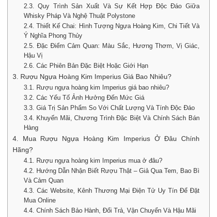
2.3. Quy Trình Sản Xuất Và Sự Kết Hợp Độc Đáo Giữa
Whisky Pháp Và Nghệ Thuật Polystone
2.4. Thiết Kế Chai: Hình Tượng Ngựa Hoàng Kim, Chi Tiết Và
Ý Nghĩa Phong Thủy
2.5. Đặc Điểm Cảm Quan: Màu Sắc, Hương Thơm, Vị Giác,
Hậu Vị
2.6. Các Phiên Bản Đặc Biệt Hoặc Giới Hạn
3. Rượu Ngựa Hoàng Kim Imperius Giá Bao Nhiêu?
3.1. Rượu ngựa hoàng kim Imperius giá bao nhiêu?
3.2. Các Yếu Tố Ảnh Hưởng Đến Mức Giá
3.3. Giá Trị Sản Phẩm So Với Chất Lượng Và Tính Độc Đáo
3.4. Khuyến Mãi, Chương Trình Đặc Biệt Và Chính Sách Bán
Hàng
4. Mua Rượu Ngựa Hoàng Kim Imperius Ở Đâu Chính
Hãng?
4.1. Rượu ngựa hoàng kim Imperius mua ở đâu?
4.2. Hướng Dẫn Nhận Biết Rượu Thật – Giả Qua Tem, Bao Bì
Và Cảm Quan
4.3. Các Website, Kênh Thương Mại Điện Tử Uy Tín Để Đặt
Mua Online
4.4. Chính Sách Bảo Hành, Đổi Trả, Vận Chuyển Và Hậu Mãi