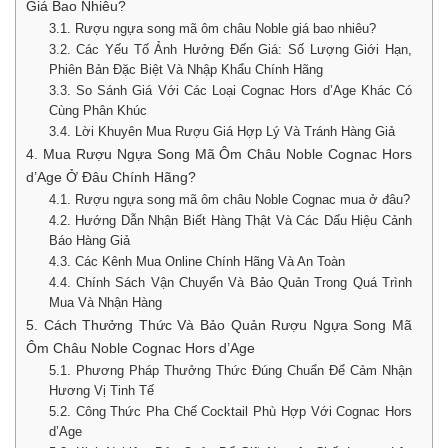
Giá Bao Nhiêu?
3.1. Rượu ngựa song mã ôm châu Noble giá bao nhiêu?
3.2. Các Yếu Tố Ảnh Hưởng Đến Giá: Số Lượng Giới Hạn,
Phiên Bản Đặc Biệt Và Nhập Khẩu Chính Hãng
3.3. So Sánh Giá Với Các Loại Cognac Hors d’Age Khác Có
Cùng Phân Khúc
3.4. Lời Khuyên Mua Rượu Giá Hợp Lý Và Tránh Hàng Giả
4. Mua Rượu Ngựa Song Mã Ôm Châu Noble Cognac Hors
d’Age Ở Đâu Chính Hãng?
4.1. Rượu ngựa song mã ôm châu Noble Cognac mua ở đâu?
4.2. Hướng Dẫn Nhận Biết Hàng Thật Và Các Dấu Hiệu Cảnh
Báo Hàng Giả
4.3. Các Kênh Mua Online Chính Hãng Và An Toàn
4.4. Chính Sách Vận Chuyển Và Bảo Quản Trong Quá Trình
Mua Và Nhận Hàng
5. Cách Thưởng Thức Và Bảo Quản Rượu Ngựa Song Mã
Ôm Châu Noble Cognac Hors d’Age
5.1. Phương Pháp Thưởng Thức Đúng Chuẩn Để Cảm Nhận
Hương Vị Tinh Tế
5.2. Công Thức Pha Chế Cocktail Phù Hợp Với Cognac Hors
d’Age