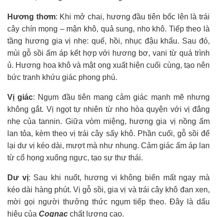
Hương thơm
: Khi mở chai, hương đầu tiên bốc lên là trái
cây chín mọng – mận khô, quả sung, nho khô. Tiếp theo là
tầng hương gia vị nhẹ: quế, hồi, nhục đậu khấu. Sau đó,
mùi gỗ sồi ấm áp kết hợp với hương bơ, vani từ quá trình
ủ. Hương hoa khô và mật ong xuất hiện cuối cùng, tạo nên
bức tranh khứu giác phong phú.
Vị giác
: Ngụm đầu tiên mang cảm giác mạnh mẽ nhưng
không gắt. Vị ngọt tự nhiên từ nho hòa quyện với vị đắng
nhẹ của tannin. Giữa vòm miệng, hương gia vị nồng ấm
lan tỏa, kèm theo vị trái cây sấy khô. Phần cuối, gỗ sồi để
lại dư vị kéo dài, mượt mà như nhung. Cảm giác ấm áp lan
từ cổ họng xuống ngực, tạo sự thư thái.
Dư vị
: Sau khi nuốt, hương vị không biến mất ngay mà
kéo dài hàng phút. Vị gỗ sồi, gia vị và trái cây khô đan xen,
mời gọi người thưởng thức ngụm tiếp theo. Đây là dấu
hiệu của
Cognac
chất lượng cao.