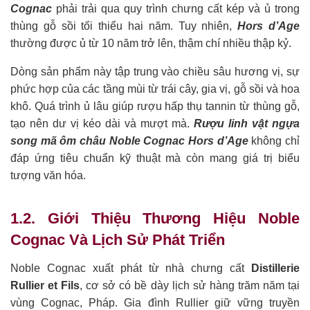
Cognac
phải trải qua quy trình chưng cất kép và ủ trong
thùng gỗ sồi tối thiểu hai năm. Tuy nhiên,
Hors d’Age
thường được ủ từ 10 năm trở lên, thậm chí nhiều thập kỷ.
Dòng sản phẩm này tập trung vào chiều sâu hương vị, sự
phức hợp của các tầng mùi từ trái cây, gia vị, gỗ sồi và hoa
khô. Quá trình ủ lâu giúp rượu hấp thụ tannin từ thùng gỗ,
tạo nên dư vị kéo dài và mượt mà.
Rượu linh vật ngựa
song mã ôm châu Noble Cognac Hors d’Age
không chỉ
đáp ứng tiêu chuẩn kỹ thuật mà còn mang giá trị biểu
tượng văn hóa.
1.2. Giới Thiệu Thương Hiệu Noble
Cognac Và Lịch Sử Phát Triển
Noble Cognac xuất phát từ nhà chưng cất
Distillerie
Rullier et Fils
, cơ sở có bề dày lịch sử hàng trăm năm tại
vùng Cognac, Pháp. Gia đình Rullier giữ vững truyền