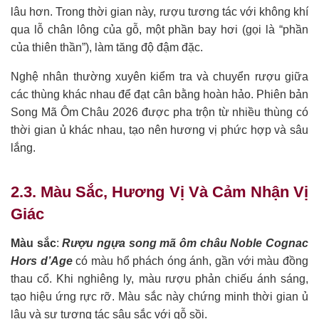
lâu hơn. Trong thời gian này, rượu tương tác với không khí
qua lỗ chân lông của gỗ, một phần bay hơi (gọi là “phần
của thiên thần”), làm tăng độ đậm đặc.
Nghệ nhân thường xuyên kiểm tra và chuyển rượu giữa
các thùng khác nhau để đạt cân bằng hoàn hảo. Phiên bản
Song Mã Ôm Châu 2026 được pha trộn từ nhiều thùng có
thời gian ủ khác nhau, tạo nên hương vị phức hợp và sâu
lắng.
2.3. Màu Sắc, Hương Vị Và Cảm Nhận Vị
Giác
Màu sắc
:
Rượu ngựa song mã ôm châu Noble Cognac
Hors d’Age
có màu hổ phách óng ánh, gần với màu đồng
thau cổ. Khi nghiêng ly, màu rượu phản chiếu ánh sáng,
tạo hiệu ứng rực rỡ. Màu sắc này chứng minh thời gian ủ
lâu và sự tương tác sâu sắc với gỗ sồi.