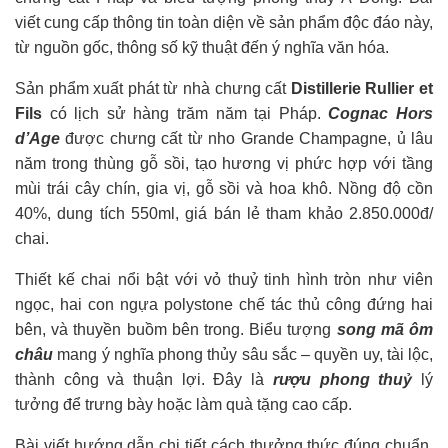
viết cung cấp thông tin toàn diện về sản phẩm độc đáo này,
từ nguồn gốc, thông số kỹ thuật đến ý nghĩa văn hóa.
Sản phẩm xuất phát từ nhà chưng cất
Distillerie Rullier et
Fils
có lịch sử hàng trăm năm tại Pháp.
Cognac Hors
d’Age
được chưng cất từ nho Grande Champagne, ủ lâu
năm trong thùng gỗ sồi, tạo hương vị phức hợp với tầng
mùi trái cây chín, gia vị, gỗ sồi và hoa khô. Nồng độ cồn
40%, dung tích 550ml, giá bán lẻ tham khảo 2.850.000đ/
chai.
Thiết kế chai nổi bật với vỏ thuỷ tinh hình tròn như viên
ngọc, hai con ngựa polystone chế tác thủ công đứng hai
bên, và thuyền buồm bên trong. Biểu tượng
song mã ôm
châu
mang ý nghĩa phong thủy sâu sắc – quyền uy, tài lộc,
thành công và thuận lợi. Đây là
rượu phong thuỷ
lý
tưởng để trưng bày hoặc làm quà tặng cao cấp.
Bài viết hướng dẫn chi tiết cách thưởng thức đúng chuẩn,