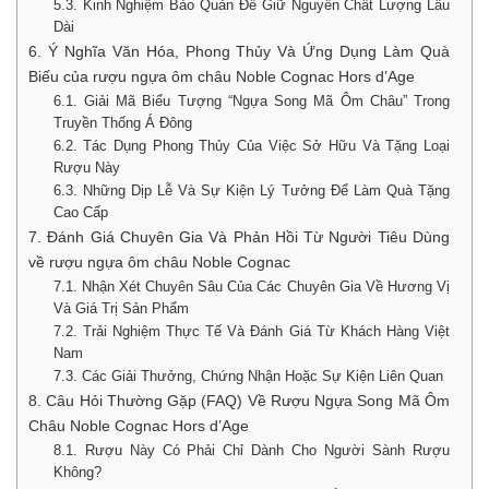
5.3. Kinh Nghiệm Bảo Quản Để Giữ Nguyên Chất Lượng Lâu
Dài
6. Ý Nghĩa Văn Hóa, Phong Thủy Và Ứng Dụng Làm Quà
Biếu của rượu ngựa ôm châu Noble Cognac Hors d’Age
6.1. Giải Mã Biểu Tượng “Ngựa Song Mã Ôm Châu” Trong
Truyền Thống Á Đông
6.2. Tác Dụng Phong Thủy Của Việc Sở Hữu Và Tặng Loại
Rượu Này
6.3. Những Dịp Lễ Và Sự Kiện Lý Tưởng Để Làm Quà Tặng
Cao Cấp
7. Đánh Giá Chuyên Gia Và Phản Hồi Từ Người Tiêu Dùng
về rượu ngựa ôm châu Noble Cognac
7.1. Nhận Xét Chuyên Sâu Của Các Chuyên Gia Về Hương Vị
Và Giá Trị Sản Phẩm
7.2. Trải Nghiệm Thực Tế Và Đánh Giá Từ Khách Hàng Việt
Nam
7.3. Các Giải Thưởng, Chứng Nhận Hoặc Sự Kiện Liên Quan
8. Câu Hỏi Thường Gặp (FAQ) Về Rượu Ngựa Song Mã Ôm
Châu Noble Cognac Hors d’Age
8.1. Rượu Này Có Phải Chỉ Dành Cho Người Sành Rượu
Không?