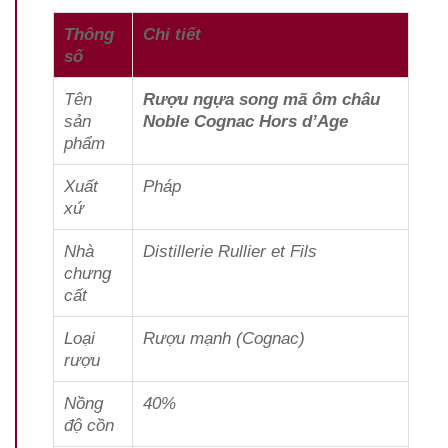
Thông
Chi tiết
số
Tên
Rượu ngựa song mã ôm châu
sản
Noble Cognac Hors d’Age
phẩm
Xuất
Pháp
xứ
Nhà
Distillerie Rullier et Fils
chưng
cất
Loại
Rượu mạnh (Cognac)
rượu
Nồng
40%
độ cồn