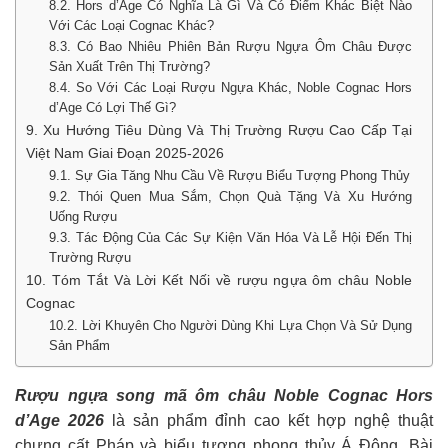
8.2. Hors d’Age Có Nghĩa Là Gì Và Có Điểm Khác Biệt Nào
Với Các Loại Cognac Khác?
8.3. Có Bao Nhiêu Phiên Bản Rượu Ngựa Ôm Châu Được
Sản Xuất Trên Thị Trường?
8.4. So Với Các Loại Rượu Ngựa Khác, Noble Cognac Hors
d’Age Có Lợi Thế Gì?
9. Xu Hướng Tiêu Dùng Và Thị Trường Rượu Cao Cấp Tại
Việt Nam Giai Đoạn 2025-2026
9.1. Sự Gia Tăng Nhu Cầu Về Rượu Biểu Tượng Phong Thủy
9.2. Thói Quen Mua Sắm, Chọn Quà Tặng Và Xu Hướng
Uống Rượu
9.3. Tác Động Của Các Sự Kiện Văn Hóa Và Lễ Hội Đến Thị
Trường Rượu
10. Tóm Tắt Và Lời Kết Nối về rượu ngựa ôm châu Noble
Cognac
10.2. Lời Khuyên Cho Người Dùng Khi Lựa Chọn Và Sử Dụng
Sản Phẩm
Rượu ngựa song mã ôm châu Noble Cognac Hors
d’Age 2026
là sản phẩm đỉnh cao kết hợp nghệ thuật
chưng cất Pháp và biểu tượng phong thủy Á Đông. Bài