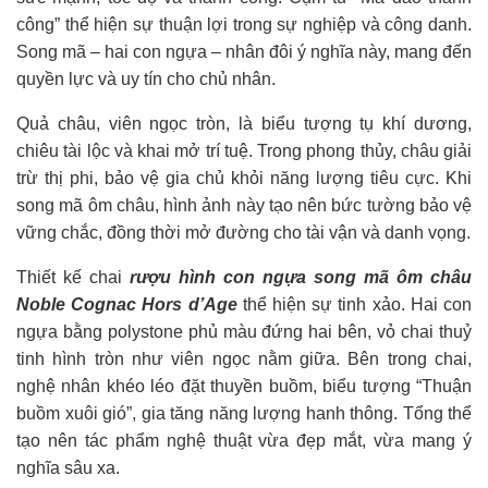
công” thể hiện sự thuận lợi trong sự nghiệp và công danh.
Song mã – hai con ngựa – nhân đôi ý nghĩa này, mang đến
quyền lực và uy tín cho chủ nhân.
Quả châu, viên ngọc tròn, là biểu tượng tụ khí dương,
chiêu tài lộc và khai mở trí tuệ. Trong phong thủy, châu giải
trừ thị phi, bảo vệ gia chủ khỏi năng lượng tiêu cực. Khi
song mã ôm châu, hình ảnh này tạo nên bức tường bảo vệ
vững chắc, đồng thời mở đường cho tài vận và danh vọng.
Thiết kế chai
rượu hình con ngựa song mã ôm châu
Noble Cognac Hors d’Age
thể hiện sự tinh xảo. Hai con
ngựa bằng polystone phủ màu đứng hai bên, vỏ chai thuỷ
tinh hình tròn như viên ngọc nằm giữa. Bên trong chai,
nghệ nhân khéo léo đặt thuyền buồm, biểu tượng “Thuận
buồm xuôi gió”, gia tăng năng lượng hanh thông. Tổng thể
tạo nên tác phẩm nghệ thuật vừa đẹp mắt, vừa mang ý
nghĩa sâu xa.