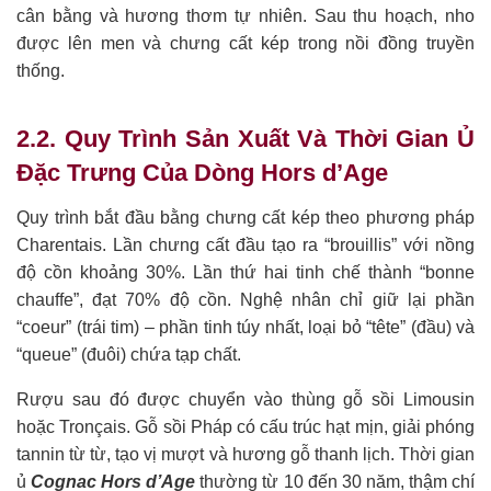
cân bằng và hương thơm tự nhiên. Sau thu hoạch, nho
được lên men và chưng cất kép trong nồi đồng truyền
thống.
2.2. Quy Trình Sản Xuất Và Thời Gian Ủ
Đặc Trưng Của Dòng Hors d’Age
Quy trình bắt đầu bằng chưng cất kép theo phương pháp
Charentais. Lần chưng cất đầu tạo ra “brouillis” với nồng
độ cồn khoảng 30%. Lần thứ hai tinh chế thành “bonne
chauffe”, đạt 70% độ cồn. Nghệ nhân chỉ giữ lại phần
“coeur” (trái tim) – phần tinh túy nhất, loại bỏ “tête” (đầu) và
“queue” (đuôi) chứa tạp chất.
Rượu sau đó được chuyển vào thùng gỗ sồi Limousin
hoặc Tronçais. Gỗ sồi Pháp có cấu trúc hạt mịn, giải phóng
tannin từ từ, tạo vị mượt và hương gỗ thanh lịch. Thời gian
ủ
Cognac Hors d’Age
thường từ 10 đến 30 năm, thậm chí