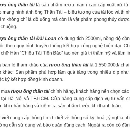
ợu ông thần tài
là sản phẩm rượu mạnh cao cấp xuất xứ từ Đ
o mang hình ảnh ông Thần Tài – biểu tượng của tài lộc và th
ẩm không chỉ là đồ uống mà còn là vật phẩm phong thủy được
 chuộng.
ợu ông thần tài Đài Loan
có dung tích 2500ml, nồng độ cồn
ốc theo quy trình truyền thống kết hợp công nghệ hiện đại. C
t chữ Hán “Chiêu Tài Tiến Bảo” tạo nên giá trị thẩm mỹ và tâm li
á bán lẻ tham khảo của
rượu ông thần tài
là 1,550,000đ/ chai
p khác. Sản phẩm phù hợp làm quà tặng trong nhiều dịp như
c ký kết hợp đồng kinh doanh.
 mua
rượu ông thần tài
chính hãng, khách hàng nên chọn các 
ỉ tại Hà Nội và TP.HCM. Cửa hàng cung cấp dịch vụ tư vấn c
n khi nhận hàng và kiểm tra sản phẩm trước khi thanh toán.
 viết cung cấp thông tin chi tiết về thông số kỹ thuật, ý nghĩa 
ớng dẫn sử dụng và bảo quản đúng cách. Ngoài ra còn có đánh