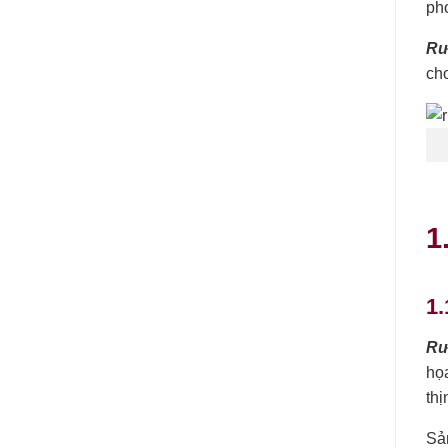
pho
Rư
cho
1
1.
Rư
họa
th
Sả