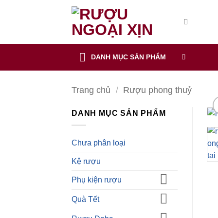
CẢNH BÁO!
Bỏ
qua
nội
ruoungoaixin.com không mua bán rượu qua mạng internet, website
dung
DANH MỤC SẢN PHẨM
Các sản phẩm rượu không dành cho người dưới 18 tuổi và phụ
Bạn có chắc chắn bạn muốn tiếp tục truy cập trang web hay k
Trang chủ
/
Rượu phong thuỷ
TÔI DƯỚI 18 TUỔI
TÔI ĐÃ TRÊN 18 TUỔI
DANH MỤC SẢN PHẨM
Chưa phân loại
Kệ rượu
Phụ kiện rượu
Quà Tết