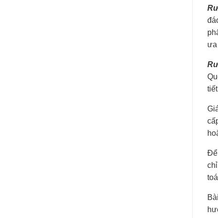
Rư
đá
ph
ưa
Rư
Qu
tiế
Gi
cấ
hoặ
Để
ch
toá
Bài
hư