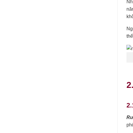
Nh
nă
khô
Ngo
th
2
2.
Rư
phổ