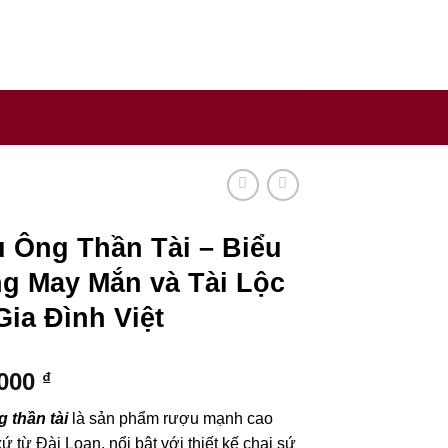
y sản xuất rượu uy tín trên thế giới.
 Ông Thần Tài – Biểu
g May Mắn và Tài Lộc
ia Đình Việt
.000
₫
 thần tài
là sản phẩm rượu mạnh cao
ứ từ Đài Loan, nổi bật với thiết kế chai sứ