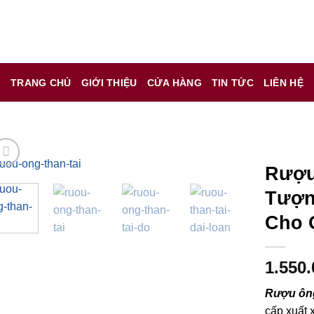
 chỉ là kênh giới thiệu thông tin các sản phẩm từ những công t
TRANG CHỦ
GIỚI THIỆU
CỬA HÀNG
TIN TỨC
LIÊN HỆ
 nữ đang mang thai.
hông?
Rượu
Tượn
Cho G
1.550
Rượu ông
cấp xuất x