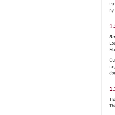
trư
hy 
1.
Rư
Lo
Mao
Qu
rượ
đoạ
1.
Tr
Thầ