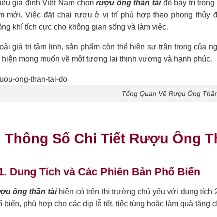
iều gia đình Việt Nam chọn
rượu ông thần tài
để bày trí tron
m mới. Việc đặt chai rượu ở vị trí phù hợp theo phong thủy 
ng khí tích cực cho không gian sống và làm việc.
ài giá trị tâm linh, sản phẩm còn thể hiện sự trân trọng của 
ể hiện mong muốn về một tương lai thịnh vượng và hạnh phúc.
Tổng Quan Về Rượu Ông Thần
. Thông Số Chi Tiết Rượu Ông T
1. Dung Tích và Các Phiên Bản Phổ Biến
ợu ông thần tài
hiện có trên thị trường chủ yếu với dung tích 2
 biến, phù hợp cho các dịp lễ tết, tiệc tùng hoặc làm quà tặng c