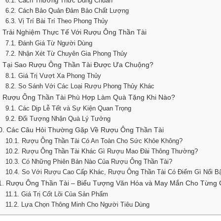
6.1. Cách Thưởng Thức Đúng Chuẩn
6.2. Cách Bảo Quản Đảm Bảo Chất Lượng
6.3. Vị Trí Bài Trí Theo Phong Thủy
. Trải Nghiệm Thực Tế Với Rượu Ông Thần Tài
7.1. Đánh Giá Từ Người Dùng
7.2. Nhận Xét Từ Chuyên Gia Phong Thủy
. Tại Sao Rượu Ông Thần Tài Được Ưa Chuộng?
8.1. Giá Trị Vượt Xa Phong Thủy
8.2. So Sánh Với Các Loại Rượu Phong Thủy Khác
. Rượu Ông Thần Tài Phù Hợp Làm Quà Tặng Khi Nào?
9.1. Các Dịp Lễ Tết và Sự Kiện Quan Trọng
9.2. Đối Tượng Nhận Quà Lý Tưởng
0. Các Câu Hỏi Thường Gặp Về Rượu Ông Thần Tài
10.1. Rượu Ông Thần Tài Có An Toàn Cho Sức Khỏe Không?
10.2. Rượu Ông Thần Tài Khác Gì Rượu Mao Đài Thông Thường?
10.3. Có Những Phiên Bản Nào Của Rượu Ông Thần Tài?
10.4. So Với Rượu Cao Cấp Khác, Rượu Ông Thần Tài Có Điểm Gì Nổi B
1. Rượu Ông Thần Tài – Biểu Tượng Văn Hóa và May Mắn Cho Từng 
11.1. Giá Trị Cốt Lõi Của Sản Phẩm
11.2. Lựa Chọn Thông Minh Cho Người Tiêu Dùng