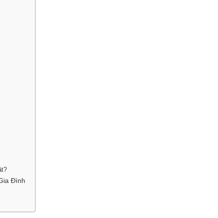
ật?
Gia Đình