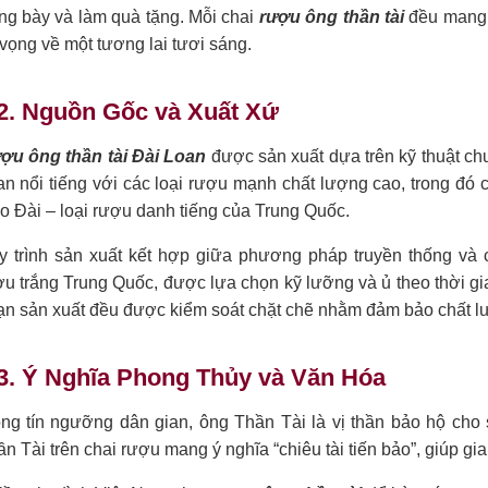
ng bày và làm quà tặng. Mỗi chai
rượu ông thần tài
đều mang 
vọng về một tương lai tươi sáng.
2. Nguồn Gốc và Xuất Xứ
ợu ông thần tài Đài Loan
được sản xuất dựa trên kỹ thuật chư
an nổi tiếng với các loại rượu mạnh chất lượng cao, trong đ
 Đài – loại rượu danh tiếng của Trung Quốc.
y trình sản xuất kết hợp giữa phương pháp truyền thống và 
u trắng Trung Quốc, được lựa chọn kỹ lưỡng và ủ theo thời gia
n sản xuất đều được kiểm soát chặt chẽ nhằm đảm bảo chất lư
3. Ý Nghĩa Phong Thủy và Văn Hóa
ong tín ngưỡng dân gian, ông Thần Tài là vị thần bảo hộ cho
n Tài trên chai rượu mang ý nghĩa “chiêu tài tiến bảo”, giúp gia