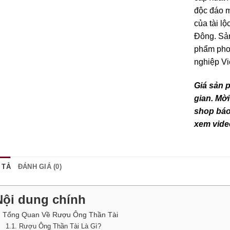
độc đáo m
của tài l
Đông. Sản
phẩm phon
nghiệp V
Giá sản 
gian. Mời
shop báo 
xem vide
 TẢ
ĐÁNH GIÁ (0)
Nội dung chính
. Tổng Quan Về Rượu Ông Thần Tài
1.1. Rượu Ông Thần Tài Là Gì?