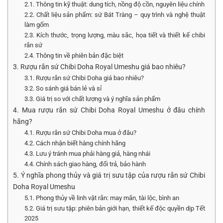
2.1. Thông tin kỹ thuật: dung tích, nồng độ cồn, nguyên liệu chính
2.2. Chất liệu sản phẩm: sứ Bát Tràng – quy trình và nghệ thuật
làm gốm
2.3. Kích thước, trọng lượng, màu sắc, họa tiết và thiết kế chibi
rắn sứ
2.4. Thông tin về phiên bản đặc biệt
3. Rượu rắn sứ Chibi Doha Royal Umeshu giá bao nhiêu?
3.1. Rượu rắn sứ Chibi Doha giá bao nhiêu?
3.2. So sánh giá bán lẻ và sỉ
3.3. Giá trị so với chất lượng và ý nghĩa sản phẩm
4. Mua rượu rắn sứ Chibi Doha Royal Umeshu ở đâu chính
hãng?
4.1. Rượu rắn sứ Chibi Doha mua ở đâu?
4.2. Cách nhận biết hàng chính hãng
4.3. Lưu ý tránh mua phải hàng giả, hàng nhái
4.4. Chính sách giao hàng, đổi trả, bảo hành
5. Ý nghĩa phong thủy và giá trị sưu tập của rượu rắn sứ Chibi
Doha Royal Umeshu
5.1. Phong thủy về linh vật rắn: may mắn, tài lộc, bình an
5.2. Giá trị sưu tập: phiên bản giới hạn, thiết kế độc quyền dịp Tết
2025