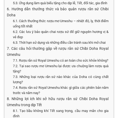
5.3. Ứng dụng làm quà biếu tặng cho dịp lễ, Tết, đối tác, gia đình
6. Hướng dẫn thưởng thức và bảo quản rượu rắn sứ Chibi
Doha
6.1. Cách thưởng thức rượu mơ Umeshu – nhiệt độ, ly, thời điểm
uống tốt nhất
6.2. Các lưu ý bảo quản chai rượu sứ để giữ nguyên hương vị &
vẻ đẹp
6.3. Thời hạn sử dụng và những điều cần tránh sau khi mở chai
7. Các câu hỏi thường gặp về rượu rắn sứ Chibi Doha Royal
Umeshu
7.1. Rượu rắn sứ Royal Umeshu có an toàn cho sức khỏe không?
7.2. Tại sao rượu mơ Umeshu lại được ưa chuộng làm rượu quà
tặng?
7.3. Những loại rượu rắn sứ nào khác của Doha có cùng chất
lượng?
7.4. Rượu rắn sứ Royal Umeshu khác gì giữa các phiên bản năm
trước và năm nay?
8. Những lợi ích khi sở hữu rượu rắn sứ Chibi Doha Royal
Umeshu trong dịp Tết
8.1. Tạo bầu không khí Tết sang trọng, cầu may mắn cho gia
đình