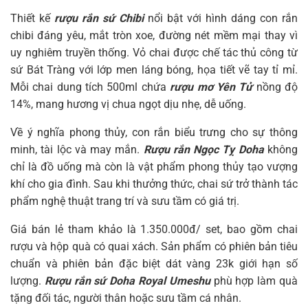
Thiết kế
rượu rắn sứ Chibi
nổi bật với hình dáng con rắn
chibi đáng yêu, mắt tròn xoe, đường nét mềm mại thay vì
uy nghiêm truyền thống. Vỏ chai được chế tác thủ công từ
sứ Bát Tràng với lớp men láng bóng, họa tiết vẽ tay tỉ mỉ.
Mỗi chai dung tích 500ml chứa
rượu mơ Yên Tử
nồng độ
14%, mang hương vị chua ngọt dịu nhẹ, dễ uống.
Về ý nghĩa phong thủy, con rắn biểu trưng cho sự thông
minh, tài lộc và may mắn.
Rượu rắn Ngọc Tỵ Doha
không
chỉ là đồ uống mà còn là vật phẩm phong thủy tạo vượng
khí cho gia đình. Sau khi thưởng thức, chai sứ trở thành tác
phẩm nghệ thuật trang trí và sưu tầm có giá trị.
Giá bán lẻ tham khảo là 1.350.000đ/ set, bao gồm chai
rượu và hộp quà có quai xách. Sản phẩm có phiên bản tiêu
chuẩn và phiên bản đặc biệt dát vàng 23k giới hạn số
lượng.
Rượu rắn sứ Doha Royal Umeshu
phù hợp làm quà
tặng đối tác, người thân hoặc sưu tầm cá nhân.