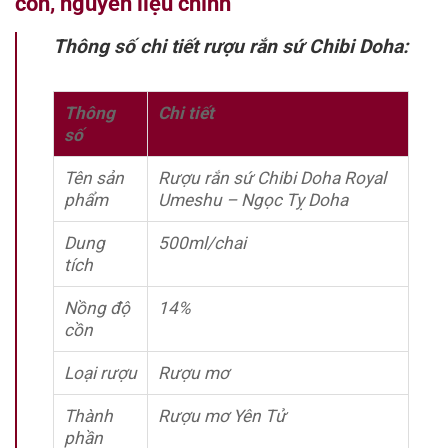
cồn, nguyên liệu chính
Thông số chi tiết rượu rắn sứ Chibi Doha:
Thông
Chi tiết
số
Tên sản
Rượu rắn sứ Chibi Doha Royal
phẩm
Umeshu – Ngọc Tỵ Doha
Dung
500ml/chai
tích
Nồng độ
14%
cồn
Loại rượu
Rượu mơ
Thành
Rượu mơ Yên Tử
phần