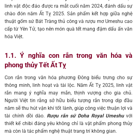
linh vật độc đáo được ra mắt cuối năm 2024, đánh dấu sự
chào đón năm Ất Tỵ 2025. Sản phẩm kết hợp giữa nghệ
thuật gốm sứ Bát Tràng thủ công và rượu mơ Umeshu cao
cấp từ Yên Tử, tạo nên món quà tết mang đậm dấu ấn văn
hóa Việt.
1.1. Ý nghĩa con rắn trong văn hóa và
phong thủy Tết Ất Tỵ
Con rắn trong văn hóa phương Đông biểu trưng cho sự
thông minh, linh hoạt và tài lộc. Năm Ất Tỵ 2025, linh vật
rắn mang ý nghĩa may mắn, thịnh vượng cho gia chủ.
Người Việt tin rằng sở hữu biểu tượng rắn trong dịp đầu
năm sẽ thu hút vận khí tốt lành, giúp công việc thuận lợi và
tài chính dồi dào.
Rượu rắn sứ Doha Royal Umeshu
với
thiết kế chibi đáng yêu không chỉ là vật phẩm phong thủy
mà còn là tác phẩm nghệ thuật trang trí không gian.