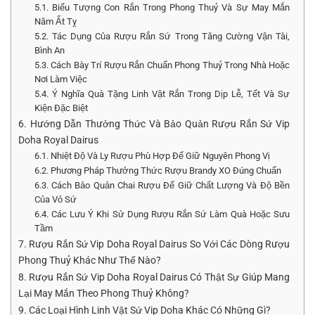
5.1. Biểu Tượng Con Rắn Trong Phong Thuỷ Và Sự May Mắn
Năm Ất Tỵ
5.2. Tác Dụng Của Rượu Rắn Sứ Trong Tăng Cường Vận Tài,
Bình An
5.3. Cách Bày Trí Rượu Rắn Chuẩn Phong Thuỷ Trong Nhà Hoặc
Nơi Làm Việc
5.4. Ý Nghĩa Quà Tặng Linh Vật Rắn Trong Dịp Lễ, Tết Và Sự
Kiện Đặc Biệt
6. Hướng Dẫn Thưởng Thức Và Bảo Quản Rượu Rắn Sứ Vip
Doha Royal Dairus
6.1. Nhiệt Độ Và Ly Rượu Phù Hợp Để Giữ Nguyên Phong Vị
6.2. Phương Pháp Thưởng Thức Rượu Brandy XO Đúng Chuẩn
6.3. Cách Bảo Quản Chai Rượu Để Giữ Chất Lượng Và Độ Bền
Của Vỏ Sứ
6.4. Các Lưu Ý Khi Sử Dụng Rượu Rắn Sứ Làm Quà Hoặc Sưu
Tầm
7. Rượu Rắn Sứ Vip Doha Royal Dairus So Với Các Dòng Rượu
Phong Thuỷ Khác Như Thế Nào?
8. Rượu Rắn Sứ Vip Doha Royal Dairus Có Thật Sự Giúp Mang
Lại May Mắn Theo Phong Thuỷ Không?
9. Các Loại Hình Linh Vật Sứ Vip Doha Khác Có Những Gì?