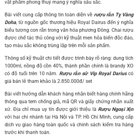
vật phẩm phong thuỷ mang ý nghĩa sâu sắc.
Bài viết cung cấp thông tin toàn diện về
rượu rắn Tỵ Vàng
Doha
, từ nguồn gốc thương hiệu Royal Dairus đến ý nghĩa
biểu tượng con rắn trong văn hóa phương Đông. Chai rượu
được chế tác thủ công với kỹ thuật men hỏa biến độc đáo,
tạo màu sắc không trùng lặp trên mỗi sản phẩm.
Thông số kỹ thuật chi tiết được trình bày rõ ràng: dung tích
1000ml, nồng độ cồn 40%, thành phần chính là brandy XO
có độ tuổi trên 10 năm.
Rượu rắn sứ Vip Royal Darius
có
giá bán lẻ tham khảo là 2.850.000đ/ set
Bài viết hướng dẫn khách hàng nhận biết hàng chính hãng
thông qua tem chống giả, mã QR và giấy chứng nhận xuất
xứ. Địa chỉ mua uy tín được giới thiệu là
Rượu Ngoại Xịn
với hai chi nhánh tại Hà Nội và TP. Hồ Chí Minh, cung cấp
dịch vụ giao hàng toàn quốc và chính sách kiểm tra hàng
trước khi thanh toán.