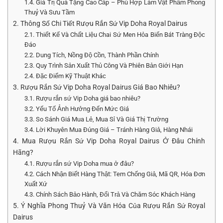
1.4. Giá Trị Quà Tặng Cao Cấp – Phù Hợp Làm Vật Phẩm Phong
Thuỷ Và Sưu Tầm
2. Thông Số Chi Tiết Rượu Rắn Sứ Vip Doha Royal Dairus
2.1. Thiết Kế Và Chất Liệu Chai Sứ Men Hỏa Biến Bát Tràng Độc
Đáo
2.2. Dung Tích, Nồng Độ Cồn, Thành Phần Chính
2.3. Quy Trình Sản Xuất Thủ Công Và Phiên Bản Giới Hạn
2.4. Đặc Điểm Kỹ Thuật Khác
3. Rượu Rắn Sứ Vip Doha Royal Dairus Giá Bao Nhiêu?
3.1. Rượu rắn sứ Vip Doha giá bao nhiêu?
3.2. Yếu Tố Ảnh Hưởng Đến Mức Giá
3.3. So Sánh Giá Mua Lẻ, Mua Sỉ Và Giá Thị Trường
3.4. Lời Khuyên Mua Đúng Giá – Tránh Hàng Giả, Hàng Nhái
4. Mua Rượu Rắn Sứ Vip Doha Royal Dairus Ở Đâu Chính
Hãng?
4.1. Rượu rắn sứ Vip Doha mua ở đâu?
4.2. Cách Nhận Biết Hàng Thật: Tem Chống Giả, Mã QR, Hóa Đơn
Xuất Xứ
4.3. Chính Sách Bảo Hành, Đổi Trả Và Chăm Sóc Khách Hàng
5. Ý Nghĩa Phong Thuỷ Và Văn Hóa Của Rượu Rắn Sứ Royal
Dairus