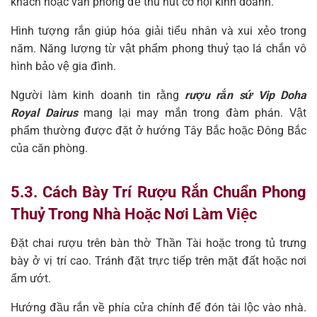
khách hoặc văn phòng để thu hút cơ hội kinh doanh.
Hình tượng rắn giúp hóa giải tiểu nhân và xui xẻo trong
năm. Năng lượng từ vật phẩm phong thuỷ tạo lá chắn vô
hình bảo vệ gia đình.
Người làm kinh doanh tin rằng
rượu rắn sứ Vip Doha
Royal Dairus
mang lại may mắn trong đàm phán. Vật
phẩm thường được đặt ở hướng Tây Bắc hoặc Đông Bắc
của căn phòng.
5.3. Cách Bày Trí Rượu Rắn Chuẩn Phong
Thuỷ Trong Nhà Hoặc Nơi Làm Việc
Đặt chai rượu trên bàn thờ Thần Tài hoặc trong tủ trưng
bày ở vị trí cao. Tránh đặt trực tiếp trên mặt đất hoặc nơi
ẩm ướt.
Hướng đầu rắn về phía cửa chính để đón tài lộc vào nhà.