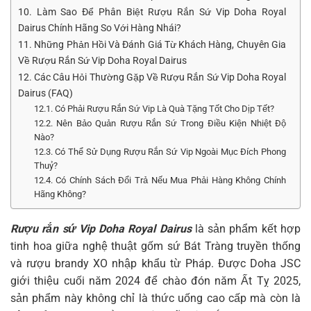
10. Làm Sao Để Phân Biệt Rượu Rắn Sứ Vip Doha Royal
Dairus Chính Hãng So Với Hàng Nhái?
11. Những Phản Hồi Và Đánh Giá Từ Khách Hàng, Chuyên Gia
Về Rượu Rắn Sứ Vip Doha Royal Dairus
12. Các Câu Hỏi Thường Gặp Về Rượu Rắn Sứ Vip Doha Royal
Dairus (FAQ)
12.1. Có Phải Rượu Rắn Sứ Vip Là Quà Tặng Tốt Cho Dịp Tết?
12.2. Nên Bảo Quản Rượu Rắn Sứ Trong Điều Kiện Nhiệt Độ
Nào?
12.3. Có Thể Sử Dụng Rượu Rắn Sứ Vip Ngoài Mục Đích Phong
Thuỷ?
12.4. Có Chính Sách Đổi Trả Nếu Mua Phải Hàng Không Chính
Hãng Không?
Rượu rắn sứ Vip Doha Royal Dairus
là sản phẩm kết hợp
tinh hoa giữa nghệ thuật gốm sứ Bát Tràng truyền thống
và rượu brandy XO nhập khẩu từ Pháp. Được Doha JSC
giới thiệu cuối năm 2024 để chào đón năm Ất Tỵ 2025,
sản phẩm này không chỉ là thức uống cao cấp mà còn là