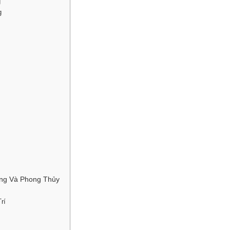
g
g
ống Và Phong Thủy
rí