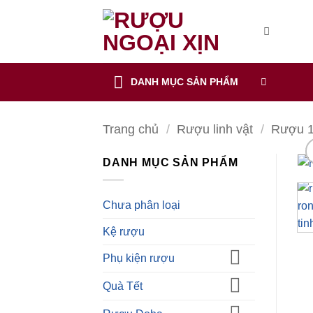
CẢNH BÁO!
Bỏ
qua
nội
ruoungoaixin.com không mua bán rượu qua mạng internet, website
dung
DANH MỤC SẢN PHẨM
Các sản phẩm rượu không dành cho người dưới 18 tuổi và phụ
Bạn có chắc chắn bạn muốn tiếp tục truy cập trang web hay k
Trang chủ
/
Rượu linh vật
/
Rượu 1
TÔI DƯỚI 18 TUỔI
TÔI ĐÃ TRÊN 18 TUỔI
DANH MỤC SẢN PHẨM
Chưa phân loại
Kệ rượu
Phụ kiện rượu
Quà Tết