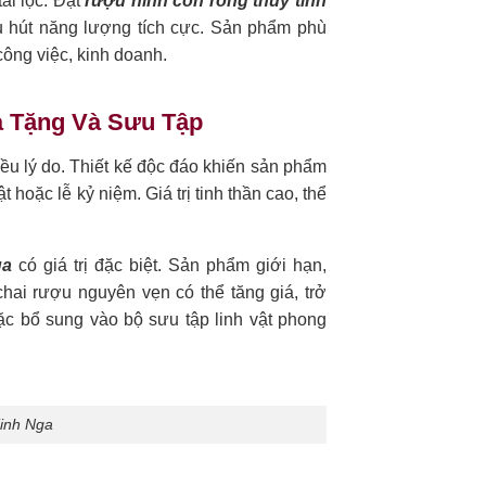
tài lộc. Đặt
rượu hình con rồng thủy tinh
hu hút năng lượng tích cực. Sản phẩm phù
ông việc, kinh doanh.
 Tặng Và Sưu Tập
u lý do. Thiết kế độc đáo khiến sản phẩm
 hoặc lễ kỷ niệm. Giá trị tinh thần cao, thể
ga
có giá trị đặc biệt. Sản phẩm giới hạn,
chai rượu nguyên vẹn có thể tăng giá, trở
oặc bổ sung vào bộ sưu tập linh vật phong
inh Nga