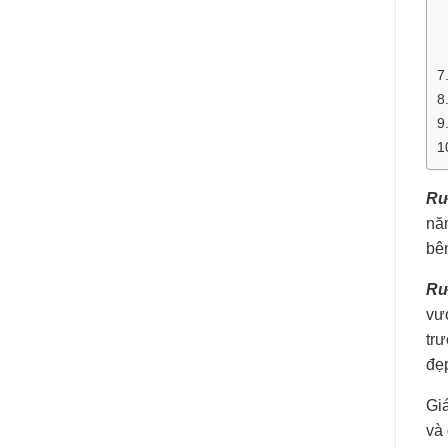
7
8
9
1
Rư
năm
bê
Rư
vượ
trư
đẹp
Gi
và 