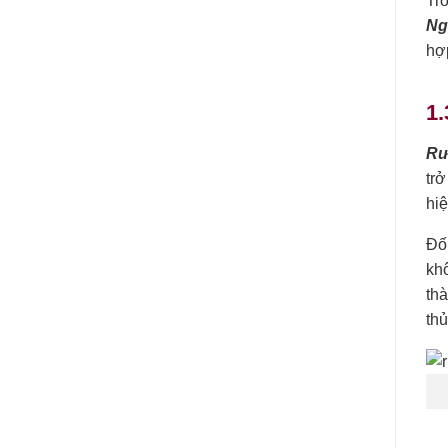
Tro
Ng
hợp
1
Rư
trở
hiệ
Đố
khô
thà
thủ