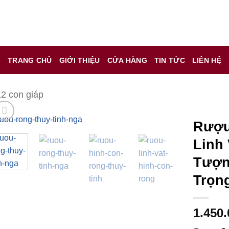
 chỉ là kênh giới thiệu thông tin các sản phẩm từ những công t
TRANG CHỦ
GIỚI THIỆU
CỬA HÀNG
TIN TỨC
LIÊN HỆ
 nữ đang mang thai.
hông?
2 con giáp
Rượu
Linh 
Tượn
Trọn
1.450