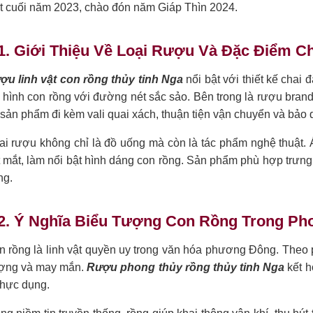
t cuối năm 2023, chào đón năm Giáp Thìn 2024.
1. Giới Thiệu Về Loại Rượu Và Đặc Điểm C
ợu linh vật con rồng thủy tinh Nga
nổi bật với thiết kế chai đ
 hình con rồng với đường nét sắc sảo. Bên trong là rượu bra
sản phẩm đi kèm vali quai xách, thuận tiện vận chuyển và bảo 
i rượu không chỉ là đồ uống mà còn là tác phẩm nghệ thuật. 
 mắt, làm nổi bật hình dáng con rồng. Sản phẩm phù hợp trưng
ng.
.2. Ý Nghĩa Biểu Tượng Con Rồng Trong Ph
 rồng là linh vật quyền uy trong văn hóa phương Đông. Theo p
ợng và may mắn.
Rượu phong thủy rồng thủy tinh Nga
kết h
 thực dụng.