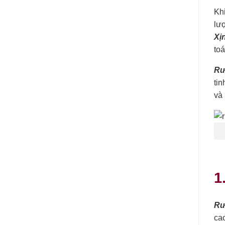
Kh
lượ
Xị
toá
Rư
ti
và
1
Rư
ca