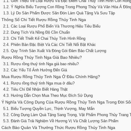
1.1. Giới Thiệu Về Loại Rượu Và Đặc Điểm Chai Thủy Tinh Hình Con Rồn
1.2. Ý Nghĩa Biểu Tượng Con Rồng Trong Phong Thủy Và Văn Hóa Á Đôn
1.3. Lý Do Sản Phẩm Được Săn Đón Làm Quà Tặng Và Sưu Tập
. Thông Số Chi Tiết Rượu Rồng Thủy Tinh Nga
2.1. Các Loại Rượu Phổ Biến Và Thương Hiệu Tiêu Biểu
2.2. Dung Tích Và Nồng Độ Cồn Chuẩn
2.3. Chi Tiết Thiết Kế Chai Thủy Tinh Hình Rồng
2.4. Phiên Bản Đặc Biệt Và Các Chi Tiết Nổi Bật Khác
2.5. Quy Trình Sản Xuất Và Đóng Gói Đảm Bảo Chất Lượng
. Rượu Rồng Thủy Tinh Nga Giá Bao Nhiêu?
3.1. Rượu rồng thuỷ tinh Nga giá bao nhiêu?
3.2. Các Yếu Tố Ảnh Hưởng Đến Giá
. Mua Rượu Rồng Thủy Tinh Nga Ở Đâu Chính Hãng?
4.1. Rượu rồng thuỷ tinh Nga mua ở đâu?
4.2. Tiêu Chí Để Nhận Biết Hàng Thật
4.3. Hướng Dẫn Chọn Mua Theo Mục Đích Sử Dụng
. Ý Nghĩa Và Công Dụng Của Rượu Rồng Thủy Tinh Nga Trong Đời S
5.1. Biểu Tượng Quyền Lực, Thịnh Vượng, May Mắn
5.2. Công Dụng Làm Quà Tặng Sang Trọng, Vật Phẩm Phong Thủy Trang T
5.3. Đánh Giá Trải Nghiệm Về Hương Vị Và Chất Lượng Sản Phẩm
. Cách Bảo Quản Và Thưởng Thức Rượu Rồng Thủy Tinh Nga