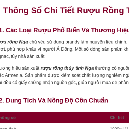
. Thông Số Chi Tiết Rượu Rồng 
1. Các Loại Rượu Phổ Biến Và Thương Hiệu
ợu rồng Nga
chủ yếu sử dụng brandy làm nguyên liệu chính.
ợt, phù hợp khẩu vị người Á Đông. Một số dòng sản phẩm khá
nac, tùy nhà sản xuất.
ương hiệu sản xuất
rượu rồng thủy tinh Nga
thường có nguồn
ặc Armenia. Sản phẩm được kiểm soát chất lượng nghiêm ngặt
i đều có giấy chứng nhận nguồn gốc, giúp người mua dễ phân b
.2. Dung Tích Và Nồng Độ Cồn Chuẩn
hông số
Chi tiết
ung tích
1000ml (1 l