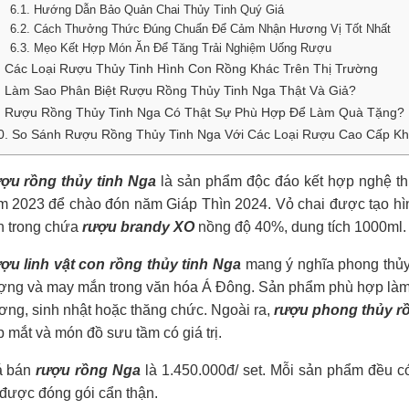
6.1. Hướng Dẫn Bảo Quản Chai Thủy Tinh Quý Giá
6.2. Cách Thưởng Thức Đúng Chuẩn Để Cảm Nhận Hương Vị Tốt Nhất
6.3. Mẹo Kết Hợp Món Ăn Để Tăng Trải Nghiệm Uống Rượu
. Các Loại Rượu Thủy Tinh Hình Con Rồng Khác Trên Thị Trường
. Làm Sao Phân Biệt Rượu Rồng Thủy Tinh Nga Thật Và Giả?
. Rượu Rồng Thủy Tinh Nga Có Thật Sự Phù Hợp Để Làm Quà Tặng?
0. So Sánh Rượu Rồng Thủy Tinh Nga Với Các Loại Rượu Cao Cấp K
ợu rồng thủy tinh Nga
là sản phẩm độc đáo kết hợp nghệ thu
 2023 để chào đón năm Giáp Thìn 2024. Vỏ chai được tạo hình 
n trong chứa
rượu brandy XO
nồng độ 40%, dung tích 1000ml.
ợu linh vật con rồng thủy tinh Nga
mang ý nghĩa phong thủy 
ng và may mắn trong văn hóa Á Đông. Sản phẩm phù hợp làm qu
ơng, sinh nhật hoặc thăng chức. Ngoài ra,
rượu phong thủy rồ
 mắt và món đồ sưu tầm có giá trị.
á bán
rượu rồng Nga
là 1.450.000đ/ set. Mỗi sản phẩm đều c
được đóng gói cẩn thận.