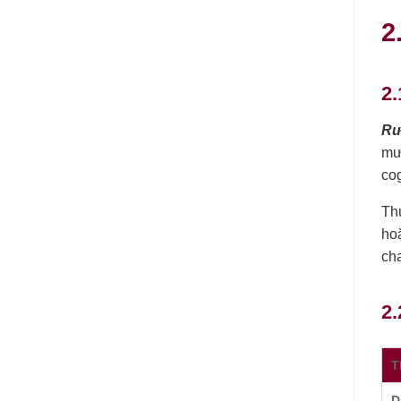
2
2.
Rư
mư
cog
Th
ho
cha
2
T
D