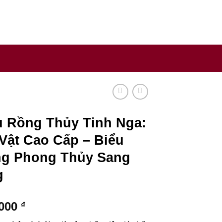
y sản xuất rượu uy tín trên thế giới.
 Rồng Thủy Tinh Nga:
Vật Cao Cấp – Biểu
g Phong Thủy Sang
g
.000
₫