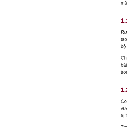
mắ
1.
Rư
tạo
bộ 
Cha
bắt
trọ
1
Con
vư
trị