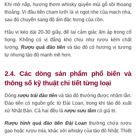
Khi mở nắp, hương thơm whisky quyện mùi gỗ sồi thoang
thoảng. Vị đầu tiên chạm lưỡi là vị ngọt nhẹ của mạch nha,
sau đó chuyển sang độ ấm đặc trưng của cồn.
Hậu vị kéo dài 20-30 giây, để lại cảm giác ấm áp trong cổ
họng. Không có vị đắng khó chịu như rượu kém chất
lượng.
Rượu quả đào tiên
và táo đỏ có hương vị tương
tự nhưng táo đỏ mạnh mẽ hơn.
2.4. Các dòng sản phẩm phổ biến và
thông số kỹ thuật chi tiết từng loại
Dòng
rượu trái đào tiên
và táo đỏ thường được nhầm lẫn.
Đào tiên có nguồn gốc từ Đài Loan, trong khi táo đỏ xuất
xứ Nhật Bản. Cả hai đều là
rượu sưu tầm
có giá trị.
Rượu hình quả đào tiên Đài Loan
thường chứa rượu
gạo hoặc rượu mía, khác với whisky của táo đỏ Nhật. Thiết