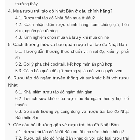
thường thấy
4. Mua rượu trái táo đỏ Nhật Bản ở đâu chính hãng?
4.1. Rượu trái táo đỏ Nhật Bản mua ở đâu?
4.2. Cách nhận diện rượu chính hãng: tem chống giả, hóa
đơn, nguồn gốc rõ ràng
4.3. Kinh nghiệm chọn mua và lưu ý khi mua online
5. Cách thưởng thức và bảo quản rượu trái táo đỏ Nhật Bản
5.1. Hướng dẫn thưởng thức chuẩn vị: nhiệt độ, kiểu ly, phối
đồ
5.2. Gợi ý pha chế cocktail, kết hợp món ăn phù hợp
5.3. Cách bảo quản để giữ hương vị lâu dài và nguyên vẹn
6. Rượu táo đỏ ngâm truyền thống và sự khác biệt với rượu
Nhật
6.1. Khái niệm rượu táo đỏ ngâm dân gian
6.2. Lợi ích sức khỏe của rượu táo đỏ ngâm theo y học cổ
truyền
6.3. So sánh hương vị, công dụng với rượu trái táo đỏ Nhật
Bản hiện đại
7. Các câu hỏi thường gặp về rượu trái táo đỏ Nhật Bản
7.1. Rượu trái táo đỏ Nhật Bản có tốt cho sức khỏe không?
7.2. Rượu trái táo đỏ Nhật Bản khác gì với các loại rượu trái