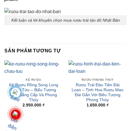
Kết luận và lời khuyên chọn mua rượu trái táo đỏ Nhật Bản
SẢN PHẨM TƯƠNG TỰ
KỆ RƯỢU
RƯỢU PHONG THUỶ
Kệ Rượu Rồng Song Long
Rượu Trái Đào Tiên Đài
Chầu Tửu – Biểu Tượng
Loan – Tinh Hoa Rượu Mao
Của Đẳng Cấp Và Phong
Đài Gắn Với Biểu Tượng
Thủy
Phong Thủy
2.950.000
₫
1.650.000
₫