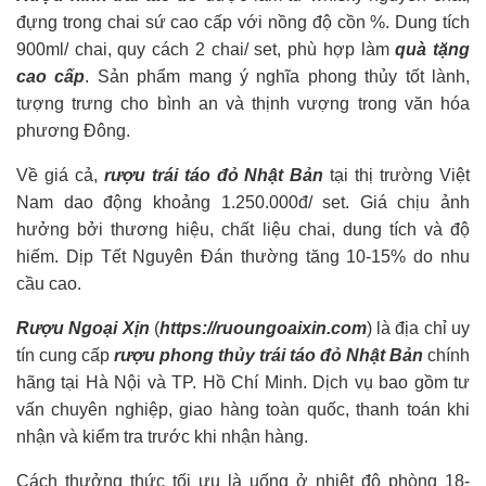
đựng trong chai sứ cao cấp với nồng độ cồn %. Dung tích
900ml/ chai, quy cách 2 chai/ set, phù hợp làm
quà tặng
cao cấp
. Sản phẩm mang ý nghĩa phong thủy tốt lành,
tượng trưng cho bình an và thịnh vượng trong văn hóa
phương Đông.
Về giá cả,
rượu trái táo đỏ Nhật Bản
tại thị trường Việt
Nam dao động khoảng 1.250.000đ/ set. Giá chịu ảnh
hưởng bởi thương hiệu, chất liệu chai, dung tích và độ
hiếm. Dịp Tết Nguyên Đán thường tăng 10-15% do nhu
cầu cao.
Rượu Ngoại Xịn
(
https://ruoungoaixin.com
) là địa chỉ uy
tín cung cấp
rượu phong thủy trái táo đỏ Nhật Bản
chính
hãng tại Hà Nội và TP. Hồ Chí Minh. Dịch vụ bao gồm tư
vấn chuyên nghiệp, giao hàng toàn quốc, thanh toán khi
nhận và kiểm tra trước khi nhận hàng.
Cách thưởng thức tối ưu là uống ở nhiệt độ phòng 18-