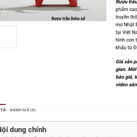
Rượu trâ
phẩm cao 
truyền th
mơ Nhật 
tại Việt 
hình con 
khẩu từ Đ
Giá sản p
gian. Mời
báo giá, 
video sản
 TẢ
ĐÁNH GIÁ (0)
Nội dung chính