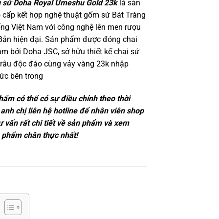
u sứ Doha Royal Umeshu Gold 23k
là sản
cấp kết hợp nghệ thuật gốm sứ Bát Tràng
ống Việt Nam với công nghệ lên men rượu
Bản hiện đại. Sản phẩm được đóng chai
Nam bởi Doha JSC, sở hữu thiết kế chai sứ
trâu độc đáo cùng vảy vàng 23k nhập
ức bên trong
hẩm có thể có sự điều chỉnh theo thời
 anh chị liên hệ hotline để nhân viên shop
tư vấn rất chi tiết về sản phẩm và xem
 phẩm chân thực nhất!