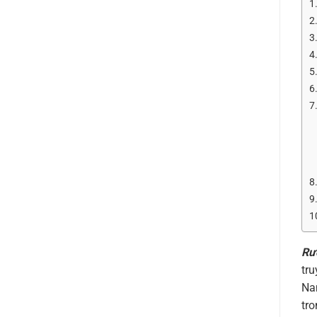
1
2
3
4
5
6
7
8
9
1
Rư
tru
Na
tro