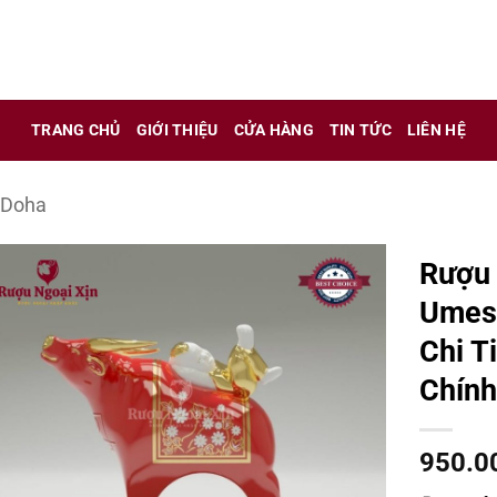
 chỉ là kênh giới thiệu thông tin các sản phẩm từ những công t
TRANG CHỦ
GIỚI THIỆU
CỬA HÀNG
TIN TỨC
LIÊN HỆ
 nữ đang mang thai.
hông?
 Doha
Rượu 
Umesh
Chi T
Chín
950.0