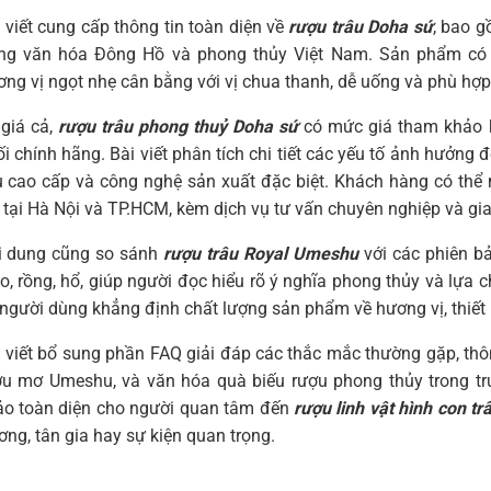
 viết cung cấp thông tin toàn diện về
rượu trâu Doha sứ
, bao g
ong văn hóa Đông Hồ và phong thủy Việt Nam. Sản phẩm có 
ng vị ngọt nhẹ cân bằng với vị chua thanh, dễ uống và phù hợp 
 giá cả,
rượu trâu phong thuỷ Doha sứ
có mức giá tham khảo k
i chính hãng. Bài viết phân tích chi tiết các yếu tố ảnh hưởng 
ệu cao cấp và công nghệ sản xuất đặc biệt. Khách hàng có th
 tại Hà Nội và TP.HCM, kèm dịch vụ tư vấn chuyên nghiệp và gi
i dung cũng so sánh
rượu trâu Royal Umeshu
với các phiên b
, rồng, hổ, giúp người đọc hiểu rõ ý nghĩa phong thủy và lựa 
người dùng khẳng định chất lượng sản phẩm về hương vị, thiết k
 viết bổ sung phần FAQ giải đáp các thắc mắc thường gặp, thô
ợu mơ Umeshu, và văn hóa quà biếu rượu phong thủy trong tru
ảo toàn diện cho người quan tâm đến
rượu linh vật hình con t
ơng, tân gia hay sự kiện quan trọng.