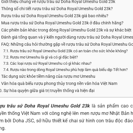
. Giới thiệu chung về rượu trâu sứ Doha Royal Umeshu Gold 23k
. Thông số chi tiết rượu trâu sứ Doha Royal Umeshu Gold 23k?
. Rượu trâu sứ Doha Royal Umeshu Gold 23k giá bao nhiêu?
. Mua rượu trâu sứ Doha Royal Umeshu Gold 23k ở đâu chính hãng?
. Các phiên bản khác trong dòng Royal Umeshu Gold 23k và sự khác biệt
. Đánh giá tổng quan và ý kiến người dùng rượu trâu sứ Doha Royal Ume
. FAQ: Những câu hỏi thường gặp về rượu trâu sứ Doha Royal Umeshu Go
7.1. Rượu trâu sứ Royal Umeshu Gold 23k có an toàn cho sức khỏe không?
7.2. Rượu mơ Umeshu là gì và có gì đặc biệt?
7.3. Các loại rượu sứ Royal Umeshu có gì khác nhau?
7.4. Rượu nào trong dòng Royal Umeshu phù hợp làm quà biếu dịp Tết hơn?
. Tác dụng sức khỏe tiềm năng của rượu mơ Umeshu
. Văn hóa quà biếu rượu phong thủy trong nền văn hóa Việt Nam
0. Sự hòa quyện giữa giá trị truyền thống và hiện đại
ợu trâu sứ Doha Royal Umeshu Gold 23k
là sản phẩm cao c
yền thống Việt Nam với công nghệ lên men rượu mơ Nhật Bản h
m bởi Doha JSC, sở hữu thiết kế chai sứ hình con trâu độc đá
ng.