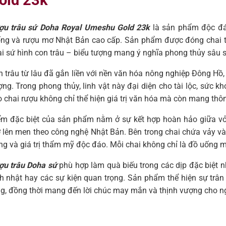
old 23k
ợu trâu sứ Doha Royal Umeshu Gold 23k
là sản phẩm độc đáo
ống và rượu mơ Nhật Bản cao cấp. Sản phẩm được đóng chai tạ
i sứ hình con trâu – biểu tượng mang ý nghĩa phong thủy sâu 
 trâu từ lâu đã gắn liền với nền văn hóa nông nghiệp Đông Hồ, 
ng. Trong phong thủy, linh vật này đại diện cho tài lộc, sức 
 chai rượu không chỉ thể hiện giá trị văn hóa mà còn mang thô
ểm đặc biệt của sản phẩm nằm ở sự kết hợp hoàn hảo giữa vỏ
 lên men theo công nghệ Nhật Bản. Bên trong chai chứa vảy và
ng và giá trị thẩm mỹ độc đáo. Mỗi chai không chỉ là đồ uống 
ợu trâu Doha sứ
phù hợp làm quà biếu trong các dịp đặc biệt nh
h nhật hay các sự kiện quan trọng. Sản phẩm thể hiện sự trâ
ng, đồng thời mang đến lời chúc may mắn và thịnh vượng cho n