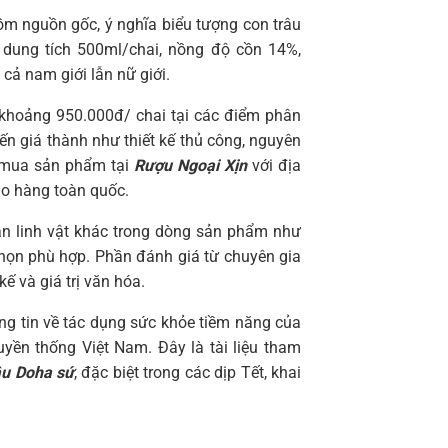
ồm nguồn gốc, ý nghĩa biểu tượng con trâu
dung tích 500ml/chai, nồng độ cồn 14%,
cả nam giới lẫn nữ giới.
hoảng 950.000đ/ chai tại các điểm phân
đến giá thành như thiết kế thủ công, nguyên
ể mua sản phẩm tại
Rượu Ngoại Xịn
với địa
ao hàng toàn quốc.
ản linh vật khác trong dòng sản phẩm như
chọn phù hợp. Phần đánh giá từ chuyên gia
ế và giá trị văn hóa.
ng tin về tác dụng sức khỏe tiềm năng của
yền thống Việt Nam. Đây là tài liệu tham
râu Doha sứ
, đặc biệt trong các dịp Tết, khai