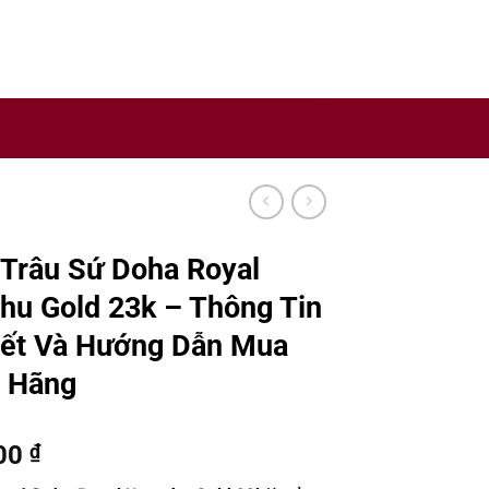
y sản xuất rượu uy tín trên thế giới.
Trâu Sứ Doha Royal
u Gold 23k – Thông Tin
iết Và Hướng Dẫn Mua
h Hãng
00
₫