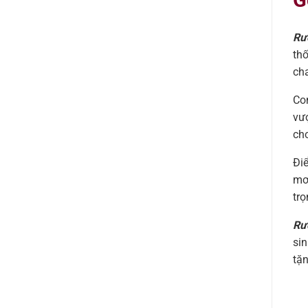
G
Rư
th
cha
Con
vượ
cho
Đi
mơ
trọ
Rư
sin
tặ