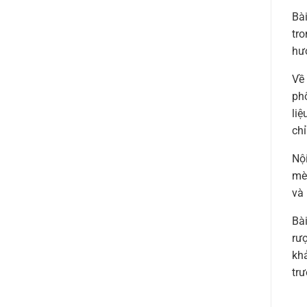
Bài
tr
hươ
Về
phố
li
chỉ
Nộ
mèo
và 
Bài
rư
kh
trư