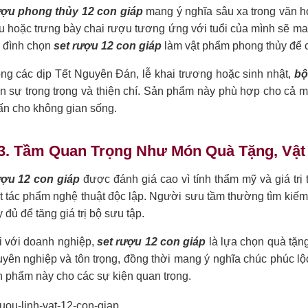
ợu phong thủy 12 con giáp
mang ý nghĩa sâu xa trong văn h
 hoặc trưng bày chai rượu tương ứng với tuổi của mình sẽ man
a đình chọn
set rượu 12 con giáp
làm vật phẩm phong thủy để cả
ong các dịp Tết Nguyên Đán, lễ khai trương hoặc sinh nhật,
bộ
n sự trọng trọng và thiện chí. Sản phẩm này phù hợp cho cả mụ
ấn cho không gian sống.
.3. Tầm Quan Trọng Như Món Quà Tặng, Vật
ợu 12 con giáp
được đánh giá cao vì tính thẩm mỹ và giá trị ti
t tác phẩm nghệ thuật độc lập. Người sưu tầm thường tìm kiếm
 đủ để tăng giá trị bộ sưu tập.
i với doanh nghiệp,
set rượu 12 con giáp
là lựa chọn quà tặng
yên nghiệp và tôn trọng, đồng thời mang ý nghĩa chúc phúc l
 phẩm này cho các sự kiện quan trọng.