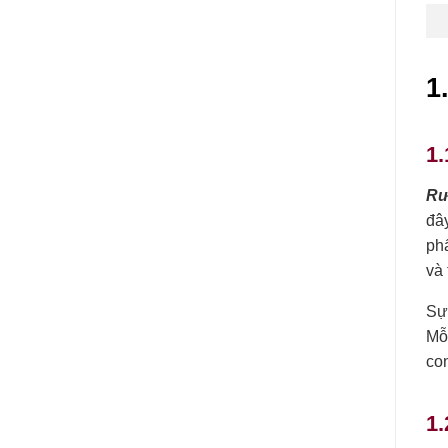
1
1.
Rư
đây
ph
và 
Sự
Mỗi
con
1.