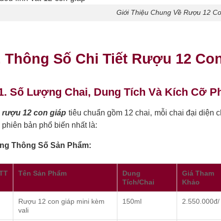
Giới Thiệu Chung Về Rượu 12 C
. Thông Số Chi Tiết Rượu 12 Co
1. Số Lượng Chai, Dung Tích Và Kích Cỡ P
 rượu 12 con giáp
tiêu chuẩn gồm 12 chai, mỗi chai đại diện c
 phiên bản phổ biến nhất là:
ng Thông Số Sản Phẩm:
TT
Tên Sản Phẩm
Dung
Giá Tham
Tích/Chai
Khảo
Rượu 12 con giáp mini kèm
150ml
2.550.000đ/
vali