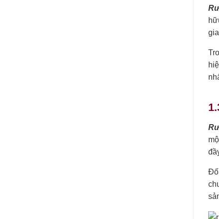
Rư
hữu
gi
Tr
hiệ
nh
1
Rư
mộ
đầy
Đố
chu
sản