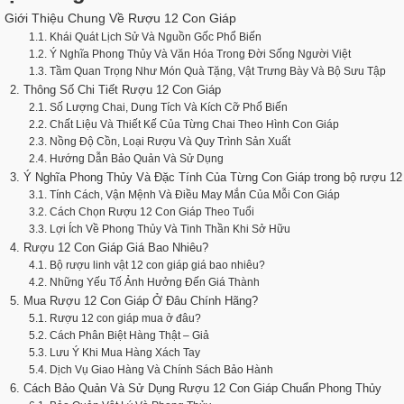
. Giới Thiệu Chung Về Rượu 12 Con Giáp
1.1. Khái Quát Lịch Sử Và Nguồn Gốc Phổ Biến
1.2. Ý Nghĩa Phong Thủy Và Văn Hóa Trong Đời Sống Người Việt
1.3. Tầm Quan Trọng Như Món Quà Tặng, Vật Trưng Bày Và Bộ Sưu Tập
2. Thông Số Chi Tiết Rượu 12 Con Giáp
2.1. Số Lượng Chai, Dung Tích Và Kích Cỡ Phổ Biến
2.2. Chất Liệu Và Thiết Kế Của Từng Chai Theo Hình Con Giáp
2.3. Nồng Độ Cồn, Loại Rượu Và Quy Trình Sản Xuất
2.4. Hướng Dẫn Bảo Quản Và Sử Dụng
3. Ý Nghĩa Phong Thủy Và Đặc Tính Của Từng Con Giáp trong bộ rượu 12
3.1. Tính Cách, Vận Mệnh Và Điều May Mắn Của Mỗi Con Giáp
3.2. Cách Chọn Rượu 12 Con Giáp Theo Tuổi
3.3. Lợi Ích Về Phong Thủy Và Tinh Thần Khi Sở Hữu
4. Rượu 12 Con Giáp Giá Bao Nhiêu?
4.1. Bộ rượu linh vật 12 con giáp giá bao nhiêu?
4.2. Những Yếu Tố Ảnh Hưởng Đến Giá Thành
5. Mua Rượu 12 Con Giáp Ở Đâu Chính Hãng?
5.1. Rượu 12 con giáp mua ở đâu?
5.2. Cách Phân Biệt Hàng Thật – Giả
5.3. Lưu Ý Khi Mua Hàng Xách Tay
5.4. Dịch Vụ Giao Hàng Và Chính Sách Bảo Hành
6. Cách Bảo Quản Và Sử Dụng Rượu 12 Con Giáp Chuẩn Phong Thủy