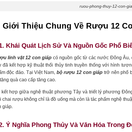
ruou-phong-thuy-12-con-gi
. Giới Thiệu Chung Về Rượu 12 C
1. Khái Quát Lịch Sử Và Nguồn Gốc Phổ Bi
ợu linh vật 12 con giáp
có nguồn gốc từ các nước Đông Âu, đ
 đã kết hợp kỹ thuật thổi thủy tinh truyền thống với hình t
ẩm độc đáo. Tại Việt Nam,
bộ rượu 12 con giáp
trở nên phổ b
tặng quà cao cấp tăng cao.
 kết hợp giữa nghệ thuật phương Tây và triết lý phương Đôn
 chai rượu không chỉ là đồ uống mà còn là tác phẩm nghệ thuật
 giáp.
2. Ý Nghĩa Phong Thủy Và Văn Hóa Trong Đ