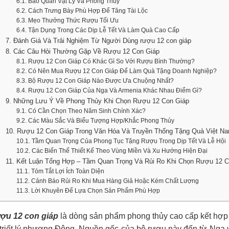
6.1. Bảo Quản Vật Lý Và Phong Thủy
6.2. Cách Trưng Bày Phù Hợp Để Tăng Tài Lộc
6.3. Mẹo Thưởng Thức Rượu Tối Ưu
6.4. Tận Dụng Trong Các Dịp Lễ Tết Và Làm Quà Cao Cấp
7. Đánh Giá Và Trải Nghiệm Từ Người Dùng rượu 12 con giáp
8. Các Câu Hỏi Thường Gặp Về Rượu 12 Con Giáp
8.1. Rượu 12 Con Giáp Có Khác Gì So Với Rượu Bình Thường?
8.2. Có Nên Mua Rượu 12 Con Giáp Để Làm Quà Tặng Doanh Nghiệp?
8.3. Bộ Rượu 12 Con Giáp Nào Được Ưa Chuộng Nhất?
8.4. Rượu 12 Con Giáp Của Nga Và Armenia Khác Nhau Điểm Gì?
9. Những Lưu Ý Về Phong Thủy Khi Chọn Rượu 12 Con Giáp
9.1. Có Cần Chọn Theo Năm Sinh Chính Xác?
9.2. Các Màu Sắc Và Biểu Tượng Hợp/Khắc Phong Thủy
10. Rượu 12 Con Giáp Trong Văn Hóa Và Truyền Thống Tặng Quà Việt N
10.1. Tầm Quan Trọng Của Phong Tục Tặng Rượu Trong Dịp Tết Và Lễ Hội
10.2. Các Biến Thể Thiết Kế Theo Vùng Miền Và Xu Hướng Hiện Đại
11. Kết Luận Tổng Hợp – Tầm Quan Trọng Và Rủi Ro Khi Chọn Rượu 12 C
11.1. Tóm Tắt Lợi Ích Toàn Diện
11.2. Cảnh Báo Rủi Ro Khi Mua Hàng Giả Hoặc Kém Chất Lượng
11.3. Lời Khuyên Để Lựa Chọn Sản Phẩm Phù Hợp
ợu 12 con giáp
là dòng sản phẩm phong thủy cao cấp kết hợp 
triết lý phương Đông. Nguồn gốc của bộ rượu này đến từ Nga 