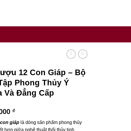
y sản xuất rượu uy tín trên thế giới.
Rượu 12 Con Giáp – Bộ
Tập Phong Thủy Ý
a Và Đẳng Cấp
.000
₫
con giáp
là dòng sản phẩm phong thủy
ết hợp giữa nghệ thuật thổi thủy tinh