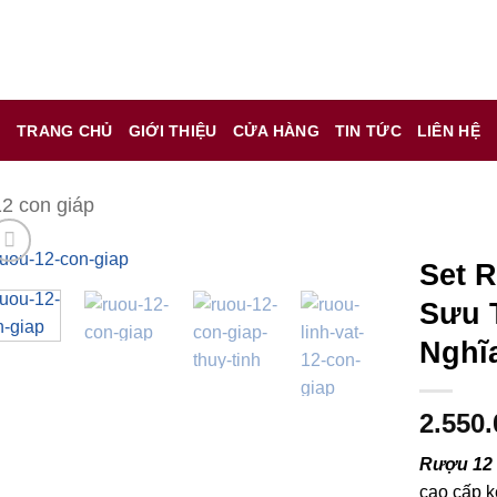
 chỉ là kênh giới thiệu thông tin các sản phẩm từ những công t
TRANG CHỦ
GIỚI THIỆU
CỬA HÀNG
TIN TỨC
LIÊN HỆ
 nữ đang mang thai.
hông?
2 con giáp
Set 
Sưu 
Nghĩ
2.550
Rượu 12 
cao cấp k