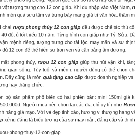
h vật tượng trưng cho 12 con giáp. Khi du nhập vào Việt Nam,
r
nh món quà sưu tầm và trưng bày mang giá trị văn hóa, thẩm m
i chai
rượu phong thủy 12 con giáp
đều được chế tác thủ côn
40 độ, ủ tối thiểu 10 năm. Từng hình con giáp như Tý, Sửu, D
 vận mệnh riêng, tượng trưng cho tài lộc, may mắn và sự th
 đủ 12 con để thể hiện sự trọn vẹn và cân bằng âm dương.
 mặt phong thủy,
rượu 12 con giáp
giúp thu hút vận khí, tăn
ông gian sống. Tùy tuổi và mệnh, người dùng có thể chọn c
n. Đây cũng là món
quà tặng cao cấp
được doanh nghiệp và c
ương hay thăng chức.
ện bộ sản phẩm phổ biến có hai phiên bản: mini 150ml giá k
500.000đ. Người mua nên chọn tại các địa chỉ uy tín như
Rượu
nh hàng giả mạo. Với vẻ đẹp tinh xảo, hương vị thượng hạng và
áp
xứng đáng là biểu tượng của sự may mắn, đẳng cấp và thịnh