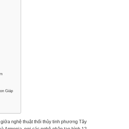
am
on Giáp
giữa nghệ thuật thổi thủy tinh phương Tây
và Armenia, nơi các nghệ nhân tạo hình 12