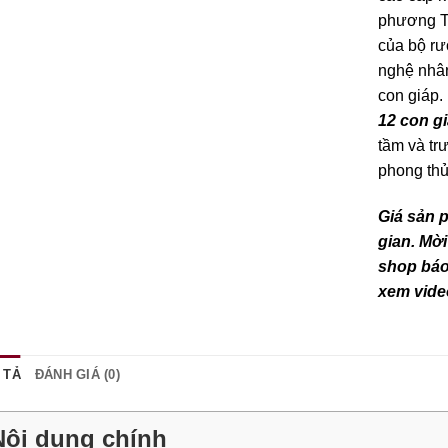
phương Tâ
của bộ rư
nghệ nhân
con giáp.
12 con g
tầm và tr
phong thủ
Giá sản 
gian. Mời
shop báo 
xem vide
 TẢ
ĐÁNH GIÁ (0)
Nội dung chính