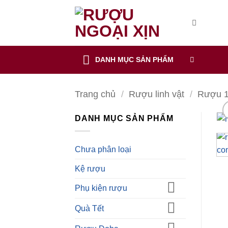
CẢNH BÁO!
Bỏ
qua
nội
ruoungoaixin.com không mua bán rượu qua mạng internet, website
dung
DANH MỤC SẢN PHẨM
Các sản phẩm rượu không dành cho người dưới 18 tuổi và phụ
Bạn có chắc chắn bạn muốn tiếp tục truy cập trang web hay k
Trang chủ
/
Rượu linh vật
/
Rượu 1
TÔI DƯỚI 18 TUỔI
TÔI ĐÃ TRÊN 18 TUỔI
DANH MỤC SẢN PHẨM
Chưa phân loại
Kệ rượu
Phụ kiện rượu
Quà Tết