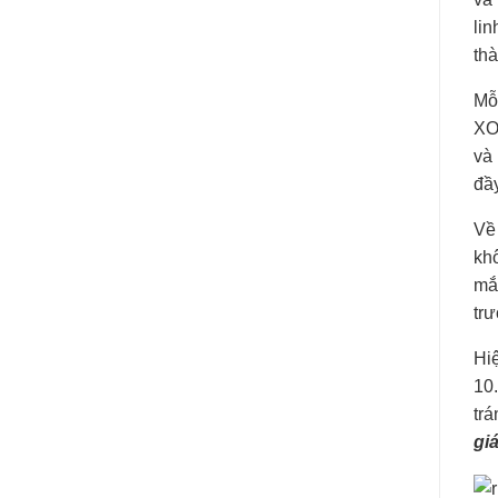
lin
thà
Mỗ
XO 
và
đầy
Về
kh
mắ
tr
Hi
10.
trá
gi