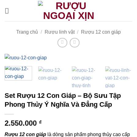
CẢNH BÁO!
Bỏ
qua
nội
ruoungoaixin.com không mua bán rượu qua mạng internet,
dung
website chỉ là kênh giới thiệu thông tin các sản phẩm từ những
Trang chủ
/
Rượu linh vật
/
Rượu 12 con giáp
công ty sản xuất rượu uy tín trên thế giới.
Các sản phẩm rượu không dành cho người dưới 18 tuổi và
phụ nữ đang mang thai.
Bạn có chắc chắn bạn muốn tiếp tục truy cập trang web hay
không?
Set Rượu 12 Con Giáp – Bộ Sưu Tập
TÔI DƯỚI 18 TUỔI
TÔI ĐÃ TRÊN 18 TUỔI
Phong Thủy Ý Nghĩa Và Đẳng Cấp
2.550.000
₫
Rượu 12 con giáp
là dòng sản phẩm phong thủy cao cấp