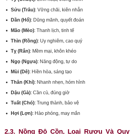
Sửu (Trâu)
: Vững chãi, kiên nhẫn
Dần (Hổ)
: Dũng mãnh, quyết đoán
Mão (Mèo)
: Thanh lịch, tinh tế
Thìn (Rồng)
: Uy nghiêm, cao quý
Tỵ (Rắn)
: Mềm mại, khôn khéo
Ngọ (Ngựa)
: Năng động, tự do
Mùi (Dê)
: Hiền hòa, sáng tạo
Thân (Khỉ)
: Nhanh nhẹn, hóm hỉnh
Dậu (Gà)
: Cần cù, đúng giờ
Tuất (Chó)
: Trung thành, bảo vệ
Hợi (Lợn)
: Hào phóng, may mắn
2.3. Nồng Độ Cồn, Loại Rượu Và Quy