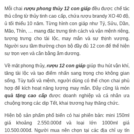
Mỗi chai
rượu phong thủy 12 con giáp
đều được chế tác
thủ công từ thủy tinh cao cấp, chứa rượu brandy XO 40 độ,
ủ tối thiểu 10 năm. Từng hình con giáp như Tý, Sửu, Dần,
Mão, Thìn, … mang đặc trưng tính cách và vận mệnh riêng,
tượng trưng cho tài lộc, may mắn và sự thịnh vượng.
Người sưu tầm thường chọn bộ đầy đủ 12 con để thể hiện
sự trọn vẹn và cân bằng âm dương.
Về mặt phong thủy,
rượu 12 con giáp
giúp thu hút vận khí,
tăng tài lộc và tạo điểm nhấn sang trọng cho không gian
sống. Tùy tuổi và mệnh, người dùng có thể chọn chai phù
hợp để kích hoạt năng lượng may mắn. Đây cũng là món
quà tặng cao cấp
được doanh nghiệp và cá nhân ưa
chuộng trong các dịp Tết, khai trương hay thăng chức.
Hiện bộ sản phẩm phổ biến có hai phiên bản: mini 150ml
giá khoảng 2.550.000đ và loại lớn 1000ml giá
10.500.000đ. Người mua nên chọn tại các địa chỉ uy tín