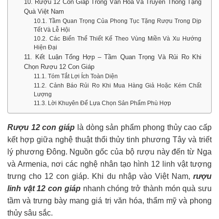
10. Rượu 12 Con Giáp Trong Văn Hóa Và Truyền Thống Tặng
Quà Việt Nam
10.1. Tầm Quan Trọng Của Phong Tục Tặng Rượu Trong Dịp
Tết Và Lễ Hội
10.2. Các Biến Thể Thiết Kế Theo Vùng Miền Và Xu Hướng
Hiện Đại
11. Kết Luận Tổng Hợp – Tầm Quan Trọng Và Rủi Ro Khi
Chọn Rượu 12 Con Giáp
11.1. Tóm Tắt Lợi Ích Toàn Diện
11.2. Cảnh Báo Rủi Ro Khi Mua Hàng Giả Hoặc Kém Chất
Lượng
11.3. Lời Khuyên Để Lựa Chọn Sản Phẩm Phù Hợp
Rượu 12 con giáp
là dòng sản phẩm phong thủy cao cấp
kết hợp giữa nghệ thuật thổi thủy tinh phương Tây và triết
lý phương Đông. Nguồn gốc của bộ rượu này đến từ Nga
và Armenia, nơi các nghệ nhân tạo hình 12 linh vật tượng
trưng cho 12 con giáp. Khi du nhập vào Việt Nam,
rượu
linh vật 12 con giáp
nhanh chóng trở thành món quà sưu
tầm và trưng bày mang giá trị văn hóa, thẩm mỹ và phong
thủy sâu sắc.