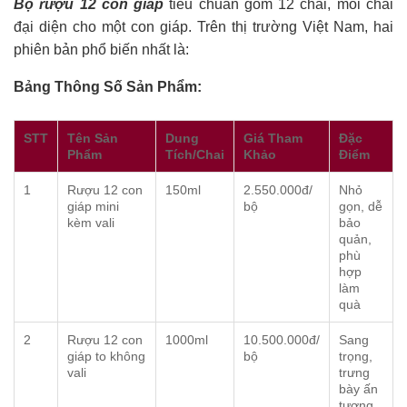
Bộ rượu 12 con giáp
tiêu chuẩn gồm 12 chai, mỗi chai
đại diện cho một con giáp. Trên thị trường Việt Nam, hai
phiên bản phổ biến nhất là:
Bảng Thông Số Sản Phẩm:
STT
Tên Sản
Dung
Giá Tham
Đặc
Phẩm
Tích/Chai
Khảo
Điểm
1
Rượu 12 con
150ml
2.550.000đ/
Nhỏ
giáp mini
bộ
gọn, dễ
kèm vali
bảo
quản,
phù
hợp
làm
quà
2
Rượu 12 con
1000ml
10.500.000đ/
Sang
giáp to không
bộ
trọng,
vali
trưng
bày ấn
tượng