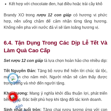
Kết hợp với chocolate đen, hạt điều hoặc trái cây khô
Brandy XO trong
rượu 12 con giáp
có hương vị phức
hợp, nên uống chậm để cảm nhận từng tầng hương.
Không nên pha với nước đá vì sẽ làm loãng hương vị.
6.4. Tận Dụng Trong Các Dịp Lễ Tết Và
Làm Quà Cao Cấp
Set rượu 12 con giáp
là lựa chọn hoàn hảo cho nhiều dịp:
Tết Nguyên Đán:
Tặng bộ rượu thể hiện lời chúc tài lộc,
may mắn cho năm mới. Người nhận sẽ cảm thấy được
trọng trọng và nhớ đến người tặng.
Khai trương:
Mang ý nghĩa khởi đầu thuận lợi, phát triển
bền vững. Đặc biệt phù hợp khi tặng đối tác kinh doanh.
Sinh nhật tuổi tròn:
Tặng chai rượu tương ứng với con