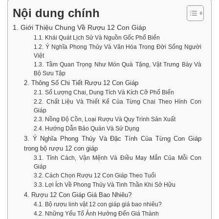
Nội dung chính
1. Giới Thiệu Chung Về Rượu 12 Con Giáp
1.1. Khái Quát Lịch Sử Và Nguồn Gốc Phổ Biến
1.2. Ý Nghĩa Phong Thủy Và Văn Hóa Trong Đời Sống Người
Việt
1.3. Tầm Quan Trọng Như Món Quà Tặng, Vật Trưng Bày Và
Bộ Sưu Tập
2. Thông Số Chi Tiết Rượu 12 Con Giáp
2.1. Số Lượng Chai, Dung Tích Và Kích Cỡ Phổ Biến
2.2. Chất Liệu Và Thiết Kế Của Từng Chai Theo Hình Con
Giáp
2.3. Nồng Độ Cồn, Loại Rượu Và Quy Trình Sản Xuất
2.4. Hướng Dẫn Bảo Quản Và Sử Dụng
3. Ý Nghĩa Phong Thủy Và Đặc Tính Của Từng Con Giáp
trong bộ rượu 12 con giáp
3.1. Tính Cách, Vận Mệnh Và Điều May Mắn Của Mỗi Con
Giáp
3.2. Cách Chọn Rượu 12 Con Giáp Theo Tuổi
3.3. Lợi Ích Về Phong Thủy Và Tinh Thần Khi Sở Hữu
4. Rượu 12 Con Giáp Giá Bao Nhiêu?
4.1. Bộ rượu linh vật 12 con giáp giá bao nhiêu?
4.2. Những Yếu Tố Ảnh Hưởng Đến Giá Thành