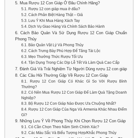
5. Mua Rượu 12 Con Giáp Ở Đâu Chính Hãng?
5.1. Rượu 12 con giáp mua ở đâu?
5.2. Cách Phân Biệt Hàng Thật – Giả
5.3. Lưu Ý Khi Mua Hàng Xách Tay
5.4. Dịch Vụ Giao Hàng Và Chính Sách Bảo Hành
6. Cách Bảo Quản Và Sử Dụng Rượu 12 Con Giáp Chuẩn
Phong Thủy
6.1. Bảo Quản Vật Lý Và Phong Thủy
6.2. Cách Trưng Bày Phù Hợp Để Tăng Tài Lộc
6.3. Mẹo Thưởng Thức Rượu Tối Ưu
6.4. Tận Dụng Trong Các Dịp Lễ Tết Và Làm Quà Cao Cấp
7. Đánh Giá Và Trải Nghiệm Từ Người Dùng rượu 12 con giáp
8. Các Câu Hỏi Thường Gặp Về Rượu 12 Con Giáp
8.1. Rượu 12 Con Giáp Có Khác Gì So Với Rượu Bình
Thường?
8.2. Có Nên Mua Rượu 12 Con Giáp Để Làm Quà Tặng Doanh
Nghiệp?
8.3. Bộ Rượu 12 Con Giáp Nào Được Ưa Chuộng Nhất?
8.4. Rượu 12 Con Giáp Của Nga Và Armenia Khác Nhau Điểm
Gì?
9. Những Lưu Ý Về Phong Thủy Khi Chọn Rượu 12 Con Giáp
9.1. Có Cần Chọn Theo Năm Sinh Chính Xác?
9.2. Các Màu Sắc Và Biểu Tượng Hợp/Khắc Phong Thủy