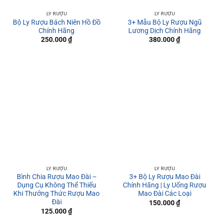
LY RƯỢU
LY RƯỢU
Bộ Ly Rượu Bách Niên Hồ Đồ
3+ Mẫu Bộ Ly Rượu Ngũ
Chính Hãng
Lương Dịch Chính Hãng
250.000
₫
380.000
₫
LY RƯỢU
LY RƯỢU
Bình Chia Rượu Mao Đài –
3+ Bộ Ly Rượu Mao Đài
Dụng Cụ Không Thể Thiếu
Chính Hãng | Ly Uống Rượu
Khi Thưởng Thức Rượu Mao
Mao Đài Các Loại
Đài
150.000
₫
125.000
₫