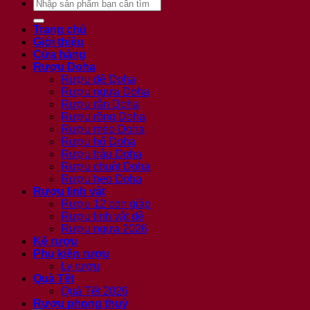
Tìm
kiếm:
Trang chủ
Giới thiệu
Cửa hàng
Rượu Doha
Rượu dê Doha
Rượu ngựa Doha
Rượu rắn Doha
Rượu rồng Doha
Rượu mèo Doha
Rượu hổ Doha
Rượu trâu Doha
Rượu chuột Doha
Rượu heo Doha
Rượu linh vật
Rượu 12 con giáp
Rượu linh vật dê
Rượu ngựa 2026
Kệ rượu
Phụ kiện rượu
Ly rượu
Quà Tết
Quà Tết 2026
Rượu phong thuỷ