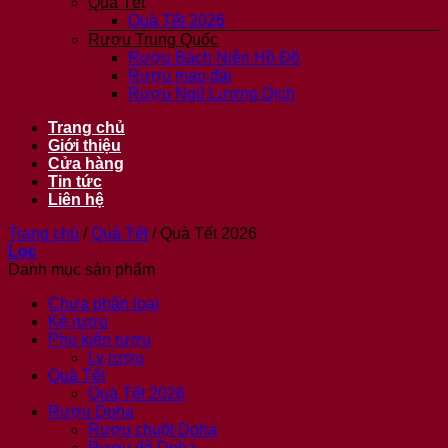
Quà Tết
Quà Tết 2026
Rượu Trung Quốc
Rượu Bách Niên Hồ Đồ
Rượu mao đài
Rượu Ngũ Lương Dịch
Trang chủ
Giới thiệu
Cửa hàng
Tin tức
Liên hệ
Trang chủ
/
Quà Tết
/
Quà Tết 2026
Lọc
Danh mục sản phẩm
Chưa phân loại
Kệ rượu
Phụ kiện rượu
Ly rượu
Quà Tết
Quà Tết 2026
Rượu Doha
Rượu chuột Doha
Rượu dê Doha