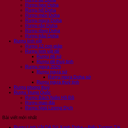
Rượu heo Doha
Rượu hổ Doha
Rượu mèo Doha
Rượu ngựa Doha
Rượu rắn Doha
Rượu rồng Doha
Rượu trâu Doha
Rượu linh vật
Rượu 12 con giáp
Rượu linh vật dê
Rượu dê sứ
Rượu dê thuỷ tinh
Rượu ngựa 2026
Rượu ngựa sứ
Rượu ngựa Doha sứ
Rượu ngựa thuỷ tinh
Rượu phong thuỷ
Rượu Trung Quốc
Rượu Bách Niên Hồ Đồ
Rượu mao đài
Rượu Ngũ Lương Dịch
Bài viết mới nhất
Rượu Linh Vật Dê Sứ Xanh Doha – Biểu Tượng Tài