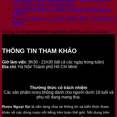
Lộc Và Đẳng Cấp Cho Năm Mới
Tìm Hiểu Về Rượu Dê Doha: Ý Nghĩa, Nguồn Gốc &
Giá Trị
Bộ Sưu Tập Rượu Linh Vật Dê Độc Đáo – Quà Tặng Ý
Nghĩa
Không tìm thấy sản phẩm nào khớp với lựa chọn của bạn.
THÔNG TIN THAM KHẢO
Giờ làm việc
: 8h30 - 21h30 (tất cả các ngày trong tuần)
Địa chỉ
: Hà Nội/ Thành phố Hồ Chí Minh
Thưởng thức có trách nhiệm
Các sản phẩm rượu không dành cho người dưới 18 tuổi và
phụ nữ đang mang thai.
Rượu Ngoại Xịn
là nền tảng chia sẻ thông tin và kiến thức tham
khảo về các dòng rượu nổi tiếng trên toàn thế giới. Nội dung trên