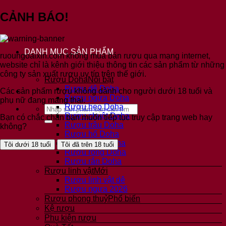
Bỏ
CẢNH BÁO!
qua
nội
dung
DANH MỤC SẢN PHẨM
ruoungoaixin.com không mua bán rượu qua mạng internet,
website chỉ là kênh giới thiệu thông tin các sản phẩm từ những
công ty sản xuất rượu uy tín trên thế giới.
Rượu Doha
Rượu dê Doha
Các sản phẩm rượu không dành cho người dưới 18 tuổi và
Rượu ngựa Doha
phụ nữ đang mang thai.
Rượu heo Doha
Tìm
Rượu chuột Doha
kiếm:
Bạn có chắc chắn bạn muốn tiếp tục truy cập trang web hay
Rượu trâu Doha
không?
Rượu hổ Doha
Rượu mèo Doha
Tôi dưới 18 tuổi
Tôi đã trên 18 tuổi
Rượu rồng Doha
Rượu rắn Doha
Rượu linh vật
Rượu linh vật dê
Rượu ngựa 2026
Rượu phong thuỷ
Kệ rượu
Phụ kiện rượu