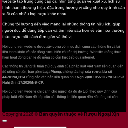
website tập trung cung cấp cái nhìn tổng quan về xuất xứ, lịch sử
hình thành thương hiệu, đặc trưng hương vị cũng như quy trình sản
xuất của nhiều loại rượu khác nhau.
Chúng tôi hướng đến việc mang lại những thông tin hữu ích, giúp
người đọc dễ dàng tiếp cận và tìm hiểu sâu hơn về văn hóa thưởng
thức rượu một cách đơn giản và thú vị.
Nội dung trên website được xây dựng với mục đích cung cấp thông tin và tài
liệu tham khảo về các dòng rượu hiện có trên thị trường. Website không thực
hiện hoạt động bán lẻ đồ uống có cồn trực tiếp qua internet.
Các thông tin đăng tải tuân thủ quy định của pháp luật Việt Nam liên quan đến
đồ uống có cồn, bao gồm
Luật Phòng, chống tác hại của rượu, bia số
44/2019/QH14
cùng các văn bản liên quan như
Nghị định 105/2017/NĐ-CP
và
Nghị định 17/2020/NĐ-CP
.
Nội dung trên website chỉ dành cho người đã đủ độ tuổi theo quy định của
pháp luật Việt Nam để tiếp cận các thông tin liên quan đến đồ uống có cồn.
Copyright 2026 ©
Bản quyền thuộc về Rượu Ngoại Xịn