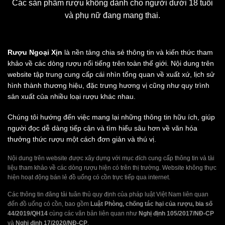
Các sản phẩm rượu không dành cho người dưới 18 tuổi
và phụ nữ đang mang thai.
Rượu Ngoại Xịn
là nền tảng chia sẻ thông tin và kiến thức tham
khảo về các dòng rượu nổi tiếng trên toàn thế giới. Nội dung trên
website tập trung cung cấp cái nhìn tổng quan về xuất xứ, lịch sử
hình thành thương hiệu, đặc trưng hương vị cũng như quy trình
sản xuất của nhiều loại rượu khác nhau.
Chúng tôi hướng đến việc mang lại những thông tin hữu ích, giúp
người đọc dễ dàng tiếp cận và tìm hiểu sâu hơn về văn hóa
thưởng thức rượu một cách đơn giản và thú vị.
Nội dung trên website được xây dựng với mục đích cung cấp thông tin và tài
liệu tham khảo về các dòng rượu hiện có trên thị trường. Website không thực
hiện hoạt động bán lẻ đồ uống có cồn trực tiếp qua internet.
Các thông tin đăng tải tuân thủ quy định của pháp luật Việt Nam liên quan
đến đồ uống có cồn, bao gồm
Luật Phòng, chống tác hại của rượu, bia số
44/2019/QH14
cùng các văn bản liên quan như
Nghị định 105/2017/NĐ-CP
và
Nghị định 17/2020/NĐ-CP
.