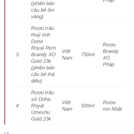
(phiên bản
cậu bé ôm
vàng)
Rượu trâu
thuỷ tinh
Doha
Rượu
Royal Rich
Việt
Brandy
3
Brandy XO
750ml
Nam
XO
Gold 23k
Pháp
(phiên bản
cậu bé thả
diều)
Rượu trâu
sứ Doha
Việt
Rượu
4
Royal
500ml
Nam
mơ Nhật
Umeshu
Gold 23k