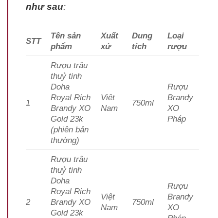
như sau
:
Tên sản
Xuất
Dung
Loại
STT
phẩm
xứ
tích
rượu
Rượu trâu
thuỷ tinh
Doha
Rượu
Royal Rich
Việt
Brandy
1
750ml
Brandy XO
Nam
XO
Gold 23k
Pháp
(phiên bản
thường)
Rượu trâu
thuỷ tinh
Doha
Rượu
Royal Rich
Việt
Brandy
2
Brandy XO
750ml
Nam
XO
Gold 23k
Pháp