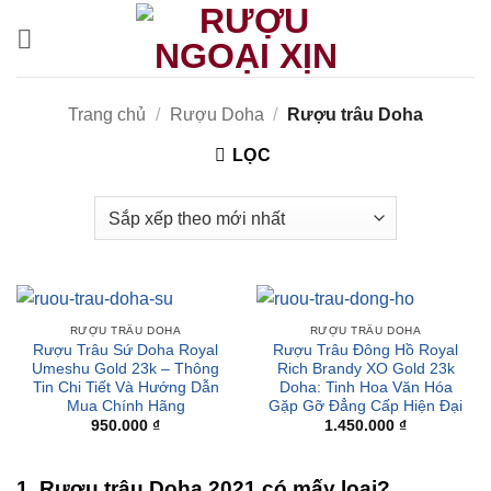
CẢNH BÁO!
Bỏ
qua
nội
ruoungoaixin.com không mua bán rượu qua mạng internet,
dung
website chỉ là kênh giới thiệu thông tin các sản phẩm từ những
Trang chủ
/
Rượu Doha
/
Rượu trâu Doha
công ty sản xuất rượu uy tín trên thế giới.
LỌC
Các sản phẩm rượu không dành cho người dưới 18 tuổi và
phụ nữ đang mang thai.
Bạn có chắc chắn bạn muốn tiếp tục truy cập trang web hay
không?
RƯỢU TRÂU DOHA
RƯỢU TRÂU DOHA
TÔI DƯỚI 18 TUỔI
TÔI ĐÃ TRÊN 18 TUỔI
Rượu Trâu Sứ Doha Royal
Rượu Trâu Đông Hồ Royal
Umeshu Gold 23k – Thông
Rich Brandy XO Gold 23k
Tin Chi Tiết Và Hướng Dẫn
Doha: Tinh Hoa Văn Hóa
Mua Chính Hãng
Gặp Gỡ Đẳng Cấp Hiện Đại
950.000
₫
1.450.000
₫
1. Rượu trâu Doha 2021 có mấy loại?