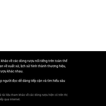
m khảo về các dòng rượu nổi tiếng trên toàn thế
an về xuất xứ, lịch sử hình thành thương hiệu,
 rượu khác nhau.
p người đọc dễ dàng tiếp cận và tìm hiểu sâu
 tài liệu tham khảo về các dòng rượu hiện có trên thị
ếp qua internet.