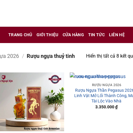
 chỉ là kênh giới thiệu thông tin các sản phẩm từ những công t
TRANG CHỦ
GIỚI THIỆU
CỬA HÀNG
TIN TỨC
LIÊN HỆ
 nữ đang mang thai.
hông?
ựa 2026
/
Rượu ngựa thuỷ tinh
Hiển thị tất cả 8 kết q
RƯỢU NGỰA 2026
Rượu Ngựa Thần Pegasus 202
Linh Vật Mở Lối Thành Công, M
Tài Lộc Vào Nhà
3.350.000
₫