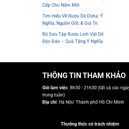
Cấp Cho Năm Mới
Tìm Hiểu Về Rượu Dê Doha: Ý
Nghĩa, Nguồn Gốc & Giá Trị
Bộ Sưu Tập Rượu Linh Vật Dê
Độc Đáo – Quà Tặng Ý Nghĩa
THÔNG TIN THAM KHẢO
Giờ làm việc
: 8h30 - 21h30 (tất cả các ngà
trong tuần)
Địa chỉ
: Hà Nội/ Thành phố Hồ Chí Minh
Thưởng thức có trách nhiệm