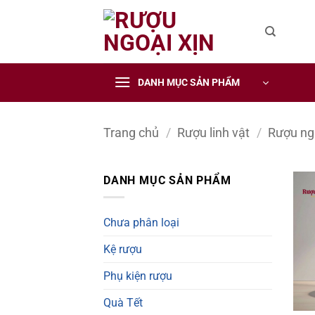
CẢNH BÁO!
Bỏ
qua
nội
ruoungoaixin.com không mua bán rượu qua mạng internet, website
dung
DANH MỤC SẢN PHẨM
Các sản phẩm rượu không dành cho người dưới 18 tuổi và phụ
Bạn có chắc chắn bạn muốn tiếp tục truy cập trang web hay k
Trang chủ
/
Rượu linh vật
/
Rượu ng
TÔI DƯỚI 18 TUỔI
TÔI ĐÃ TRÊN 18 TUỔI
DANH MỤC SẢN PHẨM
Chưa phân loại
Kệ rượu
Phụ kiện rượu
Quà Tết