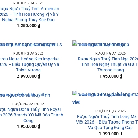
RƯỢU NGỰA 2026
ượu Ngựa Thuỷ Tinh Armenian
2026 – Tinh Hoa Hương Vị Và Ý
Nghĩa Phong Thủy Độc Đáo
1.250.000
₫
RƯỢU NGỰA 2026
RƯỢU NGỰA 2026
ượu Ngựa Hoàng Kim Imperius
Rượu Ngựa Thuỷ Tinh Nga 202
026 – Biểu Tượng Quyền Uy Và
Tinh Hoa Nghệ Thuật và Giá T
Thịnh Vượng
Thượng Hạng
2.990.000
₫
1.450.000
₫
RƯỢU NGỰA DOHA
ượu Ngựa Doha Thủy Tinh Royal
RƯỢU NGỰA 2026
ch 2026 Brandy XO Mã Đáo Thành
Rượu Ngựa Thuỷ Tinh Long Mã 
Công
Việt 2026 – Biểu Tượng Phong 
1.950.000
₫
Và Quà Tặng Đẳng Cấp
1.990.000
₫