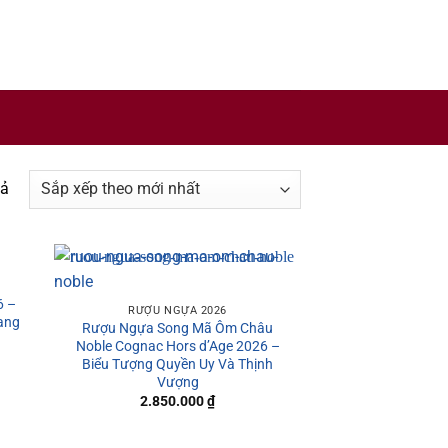
y sản xuất rượu uy tín trên thế giới.
Đã
uả
sắp
xếp
theo
mới
6 –
nhất
RƯỢU NGỰA 2026
ang
Rượu Ngựa Song Mã Ôm Châu
Noble Cognac Hors d’Age 2026 –
Biểu Tượng Quyền Uy Và Thịnh
Vượng
2.850.000
₫