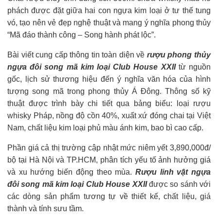
phách được đặt giữa hai con ngựa kim loại ở tư thế tung
vó, tạo nên vẻ đẹp nghệ thuật và mang ý nghĩa phong thủy
“Mã đáo thành công – Song hành phát lộc”.
Bài viết cung cấp thông tin toàn diện về
rượu phong thủy
ngựa đôi song mã kim loại Club House XXII
từ nguồn
gốc, lịch sử thương hiệu đến ý nghĩa văn hóa của hình
tượng song mã trong phong thủy Á Đông. Thông số kỹ
thuật được trình bày chi tiết qua bảng biểu: loại rượu
whisky Pháp, nồng độ cồn 40%, xuất xứ đóng chai tại Việt
Nam, chất liệu kim loại phủ màu ánh kim, bao bì cao cấp.
Phần giá cả thị trường cập nhật mức niêm yết 3,890,000đ/
bộ tại Hà Nội và TP.HCM, phân tích yếu tố ảnh hưởng giá
và xu hướng biến động theo mùa.
Rượu linh vật ngựa
đôi song mã kim loại Club House XXII
được so sánh với
các dòng sản phẩm tương tự về thiết kế, chất liệu, giá
thành và tính sưu tầm.