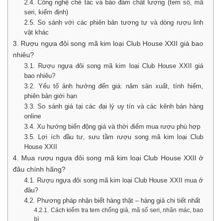
2.4. Công nghệ chế tác và bảo đảm chất lượng (tem số, mã
seri, kiểm định)
2.5. So sánh với các phiên bản tương tự và dòng rượu linh
vật khác
3. Rượu ngựa đôi song mã kim loại Club House XXII giá bao
nhiêu?
3.1. Rượu ngựa đôi song mã kim loại Club House XXII giá
bao nhiêu?
3.2. Yếu tố ảnh hưởng đến giá: năm sản xuất, tính hiếm,
phiên bản giới hạn
3.3. So sánh giá tại các đại lý uy tín và các kênh bán hàng
online
3.4. Xu hướng biến động giá và thời điểm mua rượu phù hợp
3.5. Lợi ích đầu tư, sưu tầm rượu song mã kim loại Club
House XXII
4. Mua rượu ngựa đôi song mã kim loại Club House XXII ở
đâu chính hãng?
4.1. Rượu ngựa đôi song mã kim loại Club House XXII mua ở
đâu?
4.2. Phương pháp nhận biết hàng thật – hàng giả chi tiết nhất
4.2.1. Cách kiểm tra tem chống giả, mã số seri, nhãn mác, bao
bì