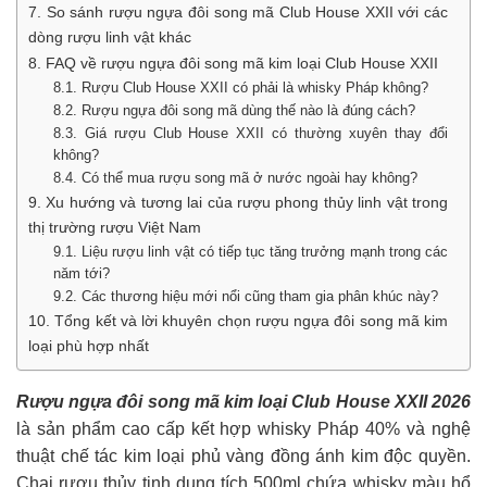
7. So sánh rượu ngựa đôi song mã Club House XXII với các
dòng rượu linh vật khác
8. FAQ về rượu ngựa đôi song mã kim loại Club House XXII
8.1. Rượu Club House XXII có phải là whisky Pháp không?
8.2. Rượu ngựa đôi song mã dùng thế nào là đúng cách?
8.3. Giá rượu Club House XXII có thường xuyên thay đổi
không?
8.4. Có thể mua rượu song mã ở nước ngoài hay không?
9. Xu hướng và tương lai của rượu phong thủy linh vật trong
thị trường rượu Việt Nam
9.1. Liệu rượu linh vật có tiếp tục tăng trưởng mạnh trong các
năm tới?
9.2. Các thương hiệu mới nổi cũng tham gia phân khúc này?
10. Tổng kết và lời khuyên chọn rượu ngựa đôi song mã kim
loại phù hợp nhất
Rượu ngựa đôi song mã kim loại Club House XXII 2026
là sản phẩm cao cấp kết hợp whisky Pháp 40% và nghệ
thuật chế tác kim loại phủ vàng đồng ánh kim độc quyền.
Chai rượu thủy tinh dung tích 500ml chứa whisky màu hổ