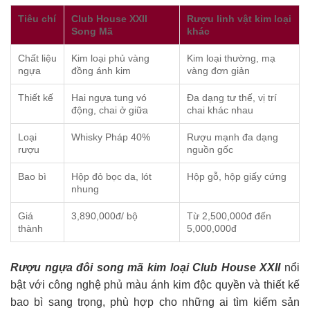
Tiêu chí
Club House XXII
Rượu linh vật kim loại
Song Mã
khác
Chất liệu
Kim loại phủ vàng
Kim loại thường, mạ
ngựa
đồng ánh kim
vàng đơn giản
Thiết kế
Hai ngựa tung vó
Đa dạng tư thế, vị trí
động, chai ở giữa
chai khác nhau
Loại
Whisky Pháp 40%
Rượu mạnh đa dạng
rượu
nguồn gốc
Bao bì
Hộp đỏ bọc da, lót
Hộp gỗ, hộp giấy cứng
nhung
Giá
3,890,000đ/ bộ
Từ 2,500,000đ đến
thành
5,000,000đ
Rượu ngựa đôi song mã kim loại Club House XXII
nổi
bật với công nghệ phủ màu ánh kim độc quyền và thiết kế
bao bì sang trọng, phù hợp cho những ai tìm kiếm sản