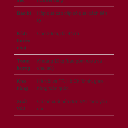
sắc
họa tiết vàng
Bao bì
Hộp quà cao cấp có quai xách tiện
lợi
Kích
Cao 30cm, dài 44cm
thước
chai
Trọng
Khoảng 10kg (bao gồm rượu và
lượng
chai sứ)
Kho
Hà Nội và TP. Hồ Chí Minh, giao
hàng
hàng toàn quốc
Xuất
Có thể xuất hóa đơn VAT theo yêu
VAT
cầu