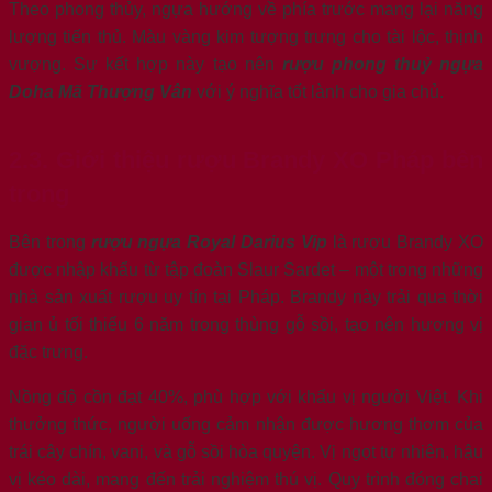
Theo phong thủy, ngựa hướng về phía trước mang lại năng
lượng tiến thủ. Màu vàng kim tượng trưng cho tài lộc, thịnh
vượng. Sự kết hợp này tạo nên
rượu phong thuỷ ngựa
Doha Mã Thượng Vân
với ý nghĩa tốt lành cho gia chủ.
2.3. Giới thiệu rượu Brandy XO Pháp bên
trong
Bên trong
rượu ngựa Royal Darius Vip
là rượu Brandy XO
được nhập khẩu từ tập đoàn Slaur Sardet – một trong những
nhà sản xuất rượu uy tín tại Pháp. Brandy này trải qua thời
gian ủ tối thiểu 6 năm trong thùng gỗ sồi, tạo nên hương vị
đặc trưng.
Nồng độ cồn đạt 40%, phù hợp với khẩu vị người Việt. Khi
thưởng thức, người uống cảm nhận được hương thơm của
trái cây chín, vani, và gỗ sồi hòa quyện. Vị ngọt tự nhiên, hậu
vị kéo dài, mang đến trải nghiệm thú vị. Quy trình đóng chai