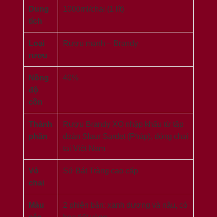
Dung
1000ml/chai (1 lít)
tích
Loại
Rượu mạnh – Brandy
rượu
Nồng
40%
độ
cồn
Thành
Rượu Brandy XO nhập khẩu từ tập
phần
đoàn Slaur Sardet (Pháp), đóng chai
tại Việt Nam
Vỏ
Sứ Bát Tràng cao cấp
chai
Màu
2 phiên bản: xanh dương và nâu, có