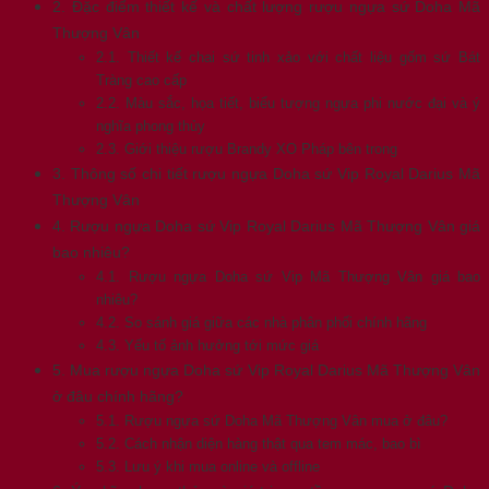
2. Đặc điểm thiết kế và chất lượng rượu ngựa sứ Doha Mã
Thượng Vân
2.1. Thiết kế chai sứ tinh xảo với chất liệu gốm sứ Bát
Tràng cao cấp
2.2. Màu sắc, họa tiết, biểu tượng ngựa phi nước đại và ý
nghĩa phong thủy
2.3. Giới thiệu rượu Brandy XO Pháp bên trong
3. Thông số chi tiết rượu ngựa Doha sứ Vip Royal Darius Mã
Thượng Vân
4. Rượu ngựa Doha sứ Vip Royal Darius Mã Thượng Vân giá
bao nhiêu?
4.1. Rượu ngựa Doha sứ Vip Mã Thượng Vân giá bao
nhiêu?
4.2. So sánh giá giữa các nhà phân phối chính hãng
4.3. Yếu tố ảnh hưởng tới mức giá
5. Mua rượu ngựa Doha sứ Vip Royal Darius Mã Thượng Vân
ở đâu chính hãng?
5.1. Rượu ngựa sứ Doha Mã Thượng Vân mua ở đâu?
5.2. Cách nhận diện hàng thật qua tem mác, bao bì
5.3. Lưu ý khi mua online và offline