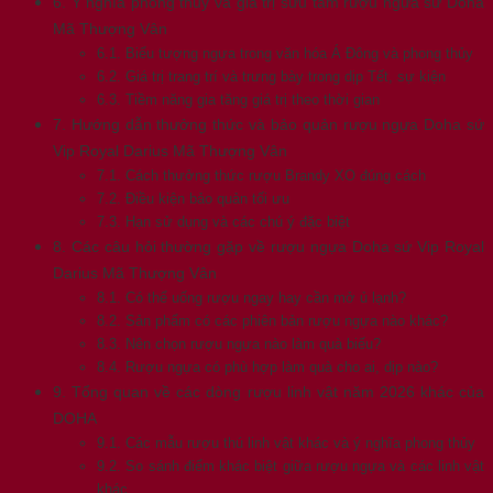
6. Ý nghĩa phong thủy và giá trị sưu tầm rượu ngựa sứ Doha
Mã Thượng Vân
6.1. Biểu tượng ngựa trong văn hóa Á Đông và phong thủy
6.2. Giá trị trang trí và trưng bày trong dịp Tết, sự kiện
6.3. Tiềm năng gia tăng giá trị theo thời gian
7. Hướng dẫn thưởng thức và bảo quản rượu ngựa Doha sứ
Vip Royal Darius Mã Thượng Vân
7.1. Cách thưởng thức rượu Brandy XO đúng cách
7.2. Điều kiện bảo quản tối ưu
7.3. Hạn sử dụng và các chú ý đặc biệt
8. Các câu hỏi thường gặp về rượu ngựa Doha sứ Vip Royal
Darius Mã Thượng Vân
8.1. Có thể uống rượu ngay hay cần mở ủ lạnh?
8.2. Sản phẩm có các phiên bản rượu ngựa nào khác?
8.3. Nên chọn rượu ngựa nào làm quà biếu?
8.4. Rượu ngựa có phù hợp làm quà cho ai, dịp nào?
9. Tổng quan về các dòng rượu linh vật năm 2026 khác của
DOHA
9.1. Các mẫu rượu thú linh vật khác và ý nghĩa phong thủy
9.2. So sánh điểm khác biệt giữa rượu ngựa và các linh vật
khác