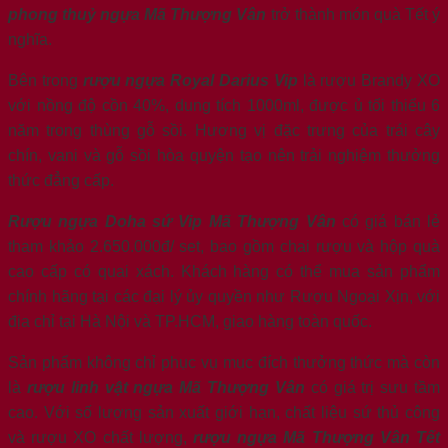
phong thuỷ ngựa Mã Thượng Vân
trở thành món quà Tết ý
nghĩa.
Bên trong
rượu ngựa Royal Darius Vip
là rượu Brandy XO
với nồng độ cồn 40%, dung tích 1000ml, được ủ tối thiểu 6
năm trong thùng gỗ sồi. Hương vị đặc trưng của trái cây
chín, vani và gỗ sồi hòa quyện tạo nên trải nghiệm thưởng
thức đẳng cấp.
Rượu ngựa Doha sứ Vip Mã Thượng Vân
có giá bán lẻ
tham khảo 2.650.000đ/ set, bao gồm chai rượu và hộp quà
cao cấp có quai xách. Khách hàng có thể mua sản phẩm
chính hãng tại các đại lý ủy quyền như Rượu Ngoại Xịn, với
địa chỉ tại Hà Nội và TP.HCM, giao hàng toàn quốc.
Sản phẩm không chỉ phục vụ mục đích thưởng thức mà còn
là
rượu linh vật ngựa Mã Thượng Vân
có giá trị sưu tầm
cao. Với số lượng sản xuất giới hạn, chất liệu sứ thủ công
và rượu XO chất lượng,
rượu ngựa Mã Thượng Vân Tết