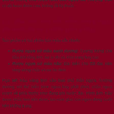
có độ hoàn thiện cao, không lỗi kỹ thuật.
2.2. Màu sắc, họa tiết, biểu tượng ngựa
phi nước đại và ý nghĩa phong thủy
Sản phẩm có hai phiên bản màu sắc chính:
Rượu ngựa sứ màu xanh dương
: Tượng trưng cho
bầu trời rộng lớn, sự tự do và khát vọng bay cao
Rượu ngựa sứ màu nâu
: Đại diện cho đất đai, nền
tảng vững chắc và sự ổn định
Họa tiết màu vàng tinh xảo bao phủ thân ngựa. Những
đường nét thể hiện bờm ngựa bay phất phới, chân ngựa
vươn về phía trước như đang phi nước đại. Hình ảnh mây
được khắc họa bên dưới, tạo cảm giác con ngựa đang cưỡi
trên không trung.