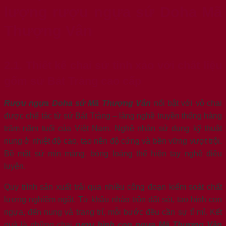
lượng rượu ngựa sứ Doha Mã
Thượng Vân
2.1. Thiết kế chai sứ tinh xảo với chất liệu
gốm sứ Bát Tràng cao cấp
Rượu ngựa Doha sứ Mã Thượng Vân
nổi bật với vỏ chai
được chế tác từ sứ Bát Tràng – làng nghề truyền thống hàng
trăm năm tuổi của Việt Nam. Nghệ nhân sử dụng kỹ thuật
nung ở nhiệt độ cao, tạo nên độ cứng và bền vững vượt trội.
Bề mặt sứ mịn màng, bóng loáng thể hiện tay nghề điêu
luyện.
Quy trình sản xuất trải qua nhiều công đoạn kiểm soát chất
lượng nghiệm ngặt. Từ khâu nhào trộn đất sét, tạo hình con
ngựa, đến nung và trang trí, mỗi bước đều cần sự tỉ mỉ. Kết
quả là những chai
rượu hình con ngựa Mã Thượng Vân