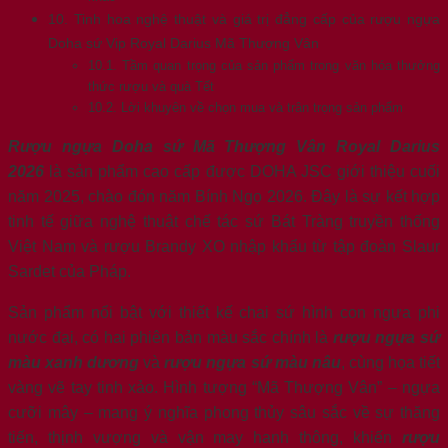
10. Tinh hoa nghệ thuật và giá trị đẳng cấp của rượu ngựa
Doha sứ Vip Royal Darius Mã Thượng Vân
10.1. Tầm quan trọng của sản phẩm trong văn hóa thưởng
thức rượu và quà Tết
10.2. Lời khuyên về chọn mua và trân trọng sản phẩm
Rượu ngựa Doha sứ Mã Thượng Vân Royal Darius
2026
là sản phẩm cao cấp được DOHA JSC giới thiệu cuối
năm 2025, chào đón năm Bính Ngọ 2026. Đây là sự kết hợp
tinh tế giữa nghệ thuật chế tác sứ Bát Tràng truyền thống
Việt Nam và rượu Brandy XO nhập khẩu từ tập đoàn Slaur
Sardet của Pháp.
Sản phẩm nổi bật với thiết kế chai sứ hình con ngựa phi
nước đại, có hai phiên bản màu sắc chính là
rượu ngựa sứ
màu xanh dương
và
rượu ngựa sứ màu nâu
, cùng họa tiết
vàng vẽ tay tinh xảo. Hình tượng “Mã Thượng Vân” – ngựa
cưỡi mây – mang ý nghĩa phong thủy sâu sắc về sự thăng
tiến, thịnh vượng và vận may hanh thông, khiến
rượu