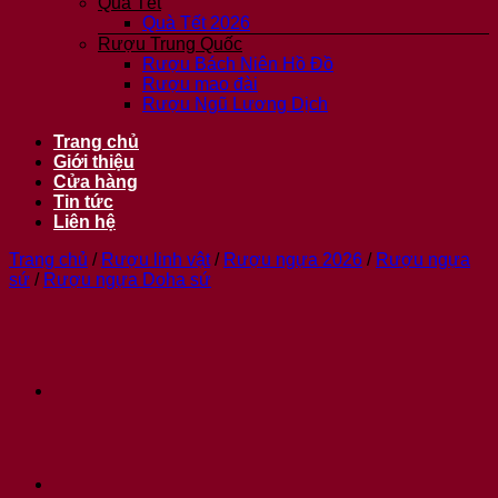
Quà Tết
Quà Tết 2026
Rượu Trung Quốc
Rượu Bách Niên Hồ Đồ
Rượu mao đài
Rượu Ngũ Lương Dịch
Trang chủ
Giới thiệu
Cửa hàng
Tin tức
Liên hệ
Trang chủ
/
Rượu linh vật
/
Rượu ngựa 2026
/
Rượu ngựa
sứ
/
Rượu ngựa Doha sứ