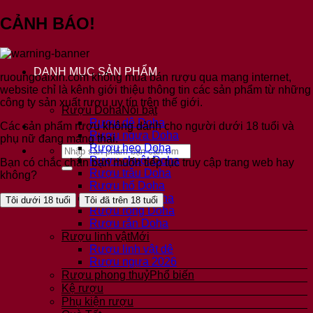
Bỏ
CẢNH BÁO!
qua
nội
dung
DANH MỤC SẢN PHẨM
ruoungoaixin.com không mua bán rượu qua mạng internet,
website chỉ là kênh giới thiệu thông tin các sản phẩm từ những
công ty sản xuất rượu uy tín trên thế giới.
Rượu Doha
Rượu dê Doha
Các sản phẩm rượu không dành cho người dưới 18 tuổi và
Rượu ngựa Doha
phụ nữ đang mang thai.
Rượu heo Doha
Tìm
Rượu chuột Doha
kiếm:
Bạn có chắc chắn bạn muốn tiếp tục truy cập trang web hay
Rượu trâu Doha
không?
Rượu hổ Doha
Rượu mèo Doha
Tôi dưới 18 tuổi
Tôi đã trên 18 tuổi
Rượu rồng Doha
Rượu rắn Doha
Rượu linh vật
Rượu linh vật dê
Rượu ngựa 2026
Rượu phong thuỷ
Kệ rượu
Phụ kiện rượu