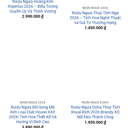
Rượu Ngựa Hoàng Kim
Imperius 2026 – Biểu Tượng
RƯỢU NGỰA 2026
Quyền Uy Và Thịnh Vượng
Rượu Ngựa Thuỷ Tinh Nga
2.990.000
₫
2026 – Tinh Hoa Nghệ Thuật
và Giá Trị Thượng Hạng
1.450.000
₫
RƯỢU NGỰA 2026
RƯỢU NGỰA DOHA
Rượu Ngựa Đôi Song Mã
Rượu Ngựa Doha Thủy Tinh
Kim Loại Club House XXII
Royal Rich 2026 Brandy XO
2026: Tinh Hoa Thiết Kế Và
Mã Đáo Thành Công
Hương Vị Đỉnh Cao
1.950.000
₫
3.890.000
₫