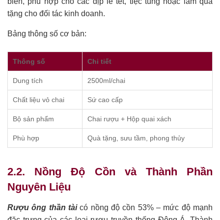
biến, phù hợp cho các dịp lễ tết, tiệc tùng hoặc làm quà
tặng cho đối tác kinh doanh.
Bảng thông số cơ bản:
Thông số
Chi tiết
Dung tích
2500ml/chai
Chất liệu vỏ chai
Sứ cao cấp
Bộ sản phẩm
Chai rượu + Hộp quai xách
Phù hợp
Quà tặng, sưu tầm, phong thủy
2.2. Nồng Độ Cồn và Thành Phần
Nguyên Liệu
Rượu ông thần tài
có nồng độ cồn 53% – mức độ mạnh
đặc trưng của các loại rượu truyền thống Đông Á. Thành