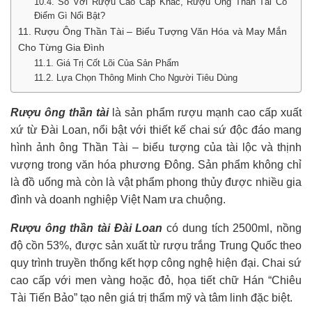
10.4. So Với Rượu Cao Cấp Khác, Rượu Ông Thần Tài Có
Điểm Gì Nổi Bật?
11. Rượu Ông Thần Tài – Biểu Tượng Văn Hóa và May Mắn
Cho Từng Gia Đình
11.1. Giá Trị Cốt Lõi Của Sản Phẩm
11.2. Lựa Chọn Thông Minh Cho Người Tiêu Dùng
Rượu ông thần tài
là sản phẩm rượu mạnh cao cấp xuất
xứ từ Đài Loan, nổi bật với thiết kế chai sứ độc đáo mang
hình ảnh ông Thần Tài – biểu tượng của tài lộc và thịnh
vượng trong văn hóa phương Đông. Sản phẩm không chỉ
là đồ uống mà còn là vật phẩm phong thủy được nhiều gia
đình và doanh nghiệp Việt Nam ưa chuộng.
Rượu ông thần tài Đài Loan
có dung tích 2500ml, nồng
độ cồn 53%, được sản xuất từ rượu trắng Trung Quốc theo
quy trình truyền thống kết hợp công nghệ hiện đại. Chai sứ
cao cấp với men vàng hoặc đỏ, họa tiết chữ Hán “Chiêu
Tài Tiến Bảo” tạo nên giá trị thẩm mỹ và tâm linh đặc biệt.