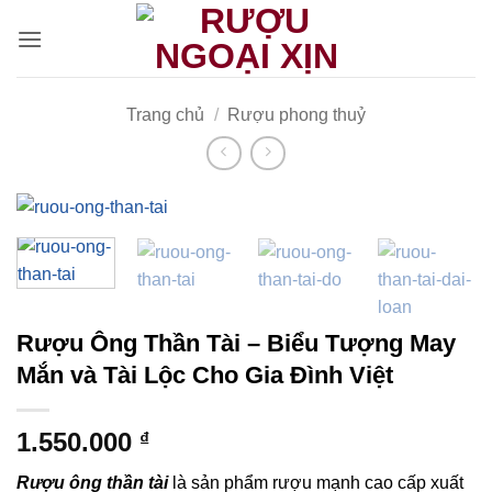
CẢNH BÁO!
Bỏ
qua
nội
ruoungoaixin.com không mua bán rượu qua mạng internet,
dung
website chỉ là kênh giới thiệu thông tin các sản phẩm từ những
Trang chủ
/
Rượu phong thuỷ
công ty sản xuất rượu uy tín trên thế giới.
Các sản phẩm rượu không dành cho người dưới 18 tuổi và
phụ nữ đang mang thai.
Bạn có chắc chắn bạn muốn tiếp tục truy cập trang web hay
không?
Rượu Ông Thần Tài – Biểu Tượng May
TÔI DƯỚI 18 TUỔI
TÔI ĐÃ TRÊN 18 TUỔI
Mắn và Tài Lộc Cho Gia Đình Việt
1.550.000
₫
Rượu ông thần tài
là sản phẩm rượu mạnh cao cấp xuất