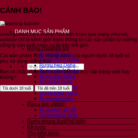
Bỏ
CẢNH BÁO!
qua
nội
dung
DANH MỤC SẢN PHẨM
ruoungoaixin.com không mua bán rượu qua mạng internet,
website chỉ là kênh giới thiệu thông tin các sản phẩm từ những
công ty sản xuất rượu uy tín trên thế giới.
Rượu Doha
Rượu dê Doha
Các sản phẩm rượu không dành cho người dưới 18 tuổi và
Rượu ngựa Doha
phụ nữ đang mang thai.
Rượu heo Doha
Tìm
Rượu chuột Doha
kiếm:
Bạn có chắc chắn bạn muốn tiếp tục truy cập trang web hay
Rượu trâu Doha
không?
Rượu hổ Doha
Rượu mèo Doha
Tôi dưới 18 tuổi
Tôi đã trên 18 tuổi
Rượu rồng Doha
Rượu rắn Doha
Rượu linh vật
Rượu linh vật dê
Rượu ngựa 2026
Rượu phong thuỷ
Kệ rượu
Phụ kiện rượu