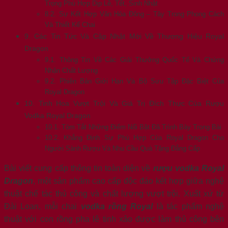
Trọng Phù Hợp Dịp Lễ, Tết, Sinh Nhật
8.2. Sự Kết Hợp Văn Hóa Đông – Tây Trong Phong Cách
Và Thiết Kế Chai
9. Các Tin Tức Và Cập Nhật Mới Về Thương Hiệu Royal
Dragon
9.1. Thông Tin Về Các Giải Thưởng Quốc Tế Và Chứng
Nhận Chất Lượng
9.2. Phiên Bản Giới Hạn Và Bộ Sưu Tập Đặc Biệt Của
Royal Dragon
10. Tinh Hoa Vượt Trội Và Giá Trị Đích Thực Của Rượu
Vodka Royal Dragon
10.1. Tóm Tắt Những Điểm Nổi Bật Đã Trình Bày Trong Bài
10.2. Khẳng Định Sự Phù Hợp Của Royal Dragon Cho
Người Sành Rượu Và Nhu Cầu Quà Tặng Đẳng Cấp
Bài viết cung cấp thông tin toàn diện về
rượu vodka Royal
Dragon
, một sản phẩm cao cấp độc đáo kết hợp giữa nghệ
thuật chế tác thủ công và chất lượng vượt trội. Xuất xứ từ
Đài Loan, mỗi chai
vodka rồng Royal
là tác phẩm nghệ
thuật với con rồng pha lê tinh xảo được làm thủ công bên