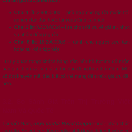
Chi tiết giá các phiên bản:
Chai 1 lít
: 2.900.000đ – phù hợp cho người muốn trải
nghiệm lần đầu hoặc làm quà tặng cá nhân
Chai 3 lít
: 8.200.000đ – lựa chọn tối ưu về giá trị, phục
vụ nhóm đông người
Chai 6 lít
: 16.200.000đ – dành cho người sưu tầm
hoặc sự kiện đặc biệt
Lưu ý quan trọng: khách hàng nên liên hệ hotline để nhận
báo giá chính xác vì giá có thể dao động theo thời điểm. Một
số đợt khuyến mãi đặc biệt có thể mang đến mức giá ưu đãi
hơn.
3.2. So Sánh Giá Trên Thị Trường Việt
Nam Và Quốc Tế
Tại Việt Nam,
rượu vodka Royal Dragon
thuộc phân khúc
cao cấp. So với các dòng vodka nhập khẩu thông thường có