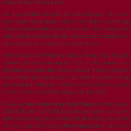
trong chai thủy tinh trong suốt.
Nội dung bắt đầu với phần giới thiệu tổng quan về lịch sử
thương hiệu Royal Dragon, xuất xứ sản phẩm và vị trí trong
thị trường
rượu vodka
cao cấp toàn cầu. Biểu tượng rồng
mang ý nghĩa văn hóa sâu sắc, tượng trưng cho quyền lực,
may mắn và thịnh vượng trong văn hóa châu Á.
Phần thông số chi tiết trình bày đầy đủ về loại rượu, nồng độ
cồn 40%, ba phiên bản dung tích (1L, 3L, 6L), nguyên liệu
chế biến từ lúa mạch đen hữu cơ và lúa mì tinh túy. Quy trình
sản xuất bao gồm chưng cất 5 lần và lọc than truyền thống
tạo nên độ tinh khiết cao. Thiết kế chai thủ công với các yếu
tố xa xỉ như lá vàng 23k làm tăng giá trị nghệ thuật.
Về giá cả,
rượu vodka rồng Royal Dragon
có mức giá từ
2.900.000đ đến 16.200.000đ tùy dung tích, phản ánh giá trị
nghệ thuật và công sức sản xuất. Bài viết hướng dẫn chi tiết
nơi mua hàng chính hãng tại
Rượu Ngoại Xịn
với địa chỉ cụ