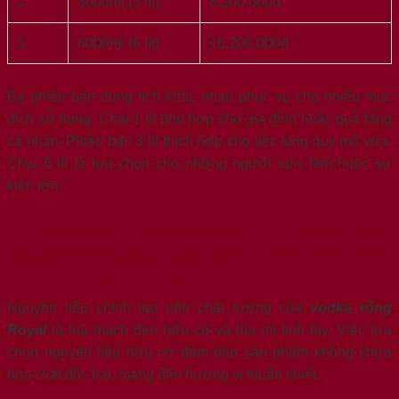
2
3000ml (3 lít)
8.200.000đ
3
6000ml (6 lít)
16.200.000đ
Ba phiên bản dung tích khác nhau phục vụ cho nhiều mục
đích sử dụng. Chai 1 lít phù hợp cho gia đình hoặc quà tặng
cá nhân. Phiên bản 3 lít thích hợp cho tiệc tùng quy mô vừa.
Chai 6 lít là lựa chọn cho những người sưu tầm hoặc sự
kiện lớn.
2.2. Nguyên Liệu Chế Biến: Lúa Mạch Đen
Hữu Cơ, Lúa Mì Tinh Túy
Nguyên liệu chính tạo nên chất lượng của
vodka rồng
Royal
là lúa mạch đen hữu cơ và lúa mì tinh túy. Việc lựa
chọn nguyên liệu hữu cơ đảm bảo sản phẩm không chứa
hóa chất độc hại, mang đến hương vị thuần khiết.