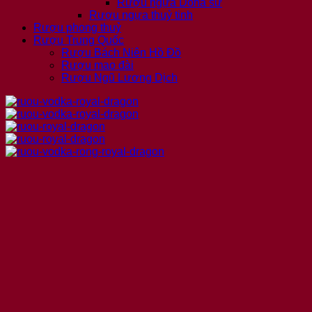
Rượu ngựa Doha sứ
Rượu ngựa thuỷ tinh
Rượu phong thuỷ
Rượu Trung Quốc
Rượu Bách Niên Hồ Đồ
Rượu mao đài
Rượu Ngũ Lương Dịch