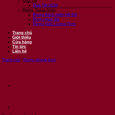
Quà Tết
Quà Tết 2026
Rượu Trung Quốc
Rượu Bách Niên Hồ Đồ
Rượu mao đài
Rượu Ngũ Lương Dịch
Trang chủ
Giới thiệu
Cửa hàng
Tin tức
Liên hệ
Trang chủ
/
Rượu phong thuỷ