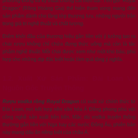
phương Đông và kỹ thuật chưng cất hiện đại. Tên gọi “Royal
Dragon” (Rồng Hoàng Gia) thể hiện tham vọng mang đến
sản phẩm dành cho tầng lớp thượng lưu, những người trân
trọng giá trị nghệ thuật và chất lượng.
Điểm khởi đầu của thương hiệu gắn liền với ý tưởng tạo ra
chai rượu không chỉ chứa đựng thức uống mà còn là tác
phẩm nghệ thuật. Mỗi chai được xem như một kho báu, phù
hợp cho những dịp đặc biệt hoặc làm quà tặng ý nghĩa.
1.2. Xuất Xứ Sản Phẩm: Đài Loan Và
Nguồn Gốc Truyền Thống
Rượu vodka rồng Royal Dragon
có xuất xứ chính thức từ
Đài Loan, nơi kết hợp nền văn hóa Á Đông phong phú với
công nghệ sản xuất tiên tiến. Mặc dù vodka truyền thống
thường gắn liền với Nga hay các nước Đông Âu, phiên bản
này mang dấu ấn riêng biệt của châu Á.