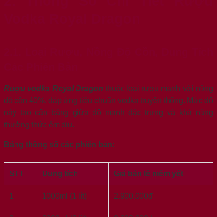
2. Thông Số Chi Tiết Rượu
Vodka Royal Dragon
2.1. Loại Rượu, Nồng Độ Cồn, Dung Tích
Các Phiên Bản
Rượu vodka Royal Dragon
thuộc loại rượu mạnh với nồng
độ cồn 40%, đáp ứng tiêu chuẩn vodka truyền thống. Mức độ
này tạo cân bằng giữa độ mạnh đặc trưng và khả năng
thưởng thức êm dịu.
Bảng thông số các phiên bản:
STT
Dung tích
Giá bán lẻ niêm yết
1
1000ml (1 lít)
2.900.000đ