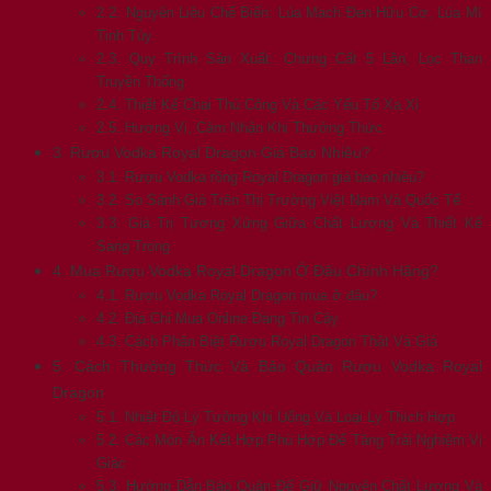
2.2. Nguyên Liệu Chế Biến: Lúa Mạch Đen Hữu Cơ, Lúa Mì
Tinh Túy
2.3. Quy Trình Sản Xuất: Chưng Cất 5 Lần, Lọc Than
Truyền Thống
2.4. Thiết Kế Chai Thủ Công Và Các Yếu Tố Xa Xỉ
2.5. Hương Vị, Cảm Nhận Khi Thưởng Thức
3. Rượu Vodka Royal Dragon Giá Bao Nhiêu?
3.1. Rượu Vodka rồng Royal Dragon giá bao nhiêu?
3.2. So Sánh Giá Trên Thị Trường Việt Nam Và Quốc Tế
3.3. Giá Trị Tương Xứng Giữa Chất Lượng Và Thiết Kế
Sang Trọng
4. Mua Rượu Vodka Royal Dragon Ở Đâu Chính Hãng?
4.1. Rượu Vodka Royal Dragon mua ở đâu?
4.2. Địa Chỉ Mua Online Đáng Tin Cậy
4.3. Cách Phân Biệt Rượu Royal Dragon Thật Và Giả
5. Cách Thưởng Thức Và Bảo Quản Rượu Vodka Royal
Dragon
5.1. Nhiệt Độ Lý Tưởng Khi Uống Và Loại Ly Thích Hợp
5.2. Các Món Ăn Kết Hợp Phù Hợp Để Tăng Trải Nghiệm Vị
Giác
5.3. Hướng Dẫn Bảo Quản Để Giữ Nguyên Chất Lượng Và