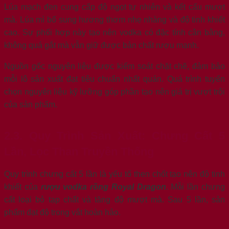
Lúa mạch đen cung cấp độ ngọt tự nhiên và kết cấu mượt
mà. Lúa mì bổ sung hương thơm nhẹ nhàng và độ tinh khiết
cao. Sự phối hợp này tạo nên vodka có đặc tính cân bằng,
không quá gắt mà vẫn giữ được bản chất rượu mạnh.
Nguồn gốc nguyên liệu được kiểm soát chặt chẽ, đảm bảo
mỗi lô sản xuất đạt tiêu chuẩn nhất quán. Quá trình tuyển
chọn nguyên liệu kỹ lưỡng góp phần tạo nên giá trị vượt trội
của sản phẩm.
2.3. Quy Trình Sản Xuất: Chưng Cất 5
Lần, Lọc Than Truyền Thống
Quy trình chưng cất 5 lần là yếu tố then chốt tạo nên độ tinh
khiết của
rượu vodka rồng Royal Dragon
. Mỗi lần chưng
cất loại bỏ tạp chất và tăng độ mượt mà. Sau 5 lần, sản
phẩm đạt độ trong vắt hoàn hảo.