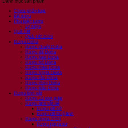
Danh mục sản phẩm
Chưa phân loại
Kệ rượu
Phụ kiện rượu
Ly rượu
Quà Tết
Quà Tết 2026
Rượu Doha
Rượu chuột Doha
Rượu dê Doha
Rượu heo Doha
Rượu hổ Doha
Rượu mèo Doha
Rượu ngựa Doha
Rượu rắn Doha
Rượu rồng Doha
Rượu trâu Doha
Rượu linh vật
Rượu 12 con giáp
Rượu linh vật dê
Rượu dê sứ
Rượu dê thuỷ tinh
Rượu ngựa 2026
Rượu ngựa sứ