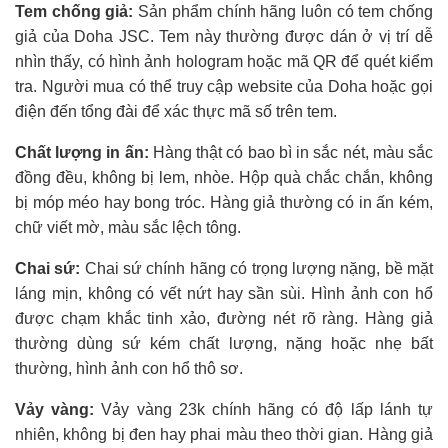
Tem chống giả:
Sản phẩm chính hãng luôn có tem chống
giả của Doha JSC. Tem này thường được dán ở vị trí dễ
nhìn thấy, có hình ảnh hologram hoặc mã QR để quét kiểm
tra. Người mua có thể truy cập website của Doha hoặc gọi
điện đến tổng đài để xác thực mã số trên tem.
Chất lượng in ấn:
Hàng thật có bao bì in sắc nét, màu sắc
đồng đều, không bị lem, nhòe. Hộp quà chắc chắn, không
bị móp méo hay bong tróc. Hàng giả thường có in ấn kém,
chữ viết mờ, màu sắc lệch tông.
Chai sứ:
Chai sứ chính hãng có trọng lượng nặng, bề mặt
láng mịn, không có vết nứt hay sần sùi. Hình ảnh con hổ
được chạm khắc tinh xảo, đường nét rõ ràng. Hàng giả
thường dùng sứ kém chất lượng, nặng hoặc nhẹ bất
thường, hình ảnh con hổ thô sơ.
Vảy vàng:
Vảy vàng 23k chính hãng có độ lấp lánh tự
nhiên, không bị đen hay phai màu theo thời gian. Hàng giả