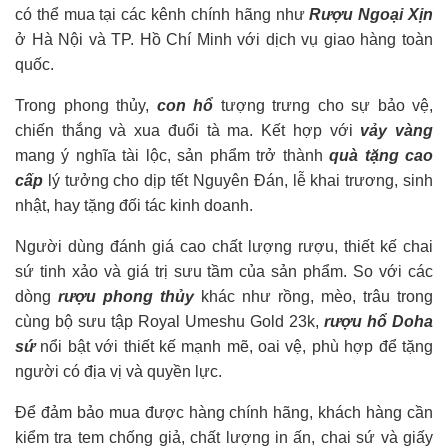
có thể mua tại các kênh chính hãng như
Rượu Ngoại Xịn
ở Hà Nội và TP. Hồ Chí Minh với dịch vụ giao hàng toàn
quốc.
Trong phong thủy,
con hổ
tượng trưng cho sự bảo vệ,
chiến thắng và xua đuổi tà ma. Kết hợp với
vảy vàng
mang ý nghĩa tài lộc, sản phẩm trở thành
quà tặng cao
cấp
lý tưởng cho dịp tết Nguyên Đán, lễ khai trương, sinh
nhật, hay tặng đối tác kinh doanh.
Người dùng đánh giá cao chất lượng rượu, thiết kế chai
sứ tinh xảo và giá trị sưu tầm của sản phẩm. So với các
dòng
rượu phong thủy
khác như rồng, mèo, trâu trong
cùng bộ sưu tập Royal Umeshu Gold 23k,
rượu hổ Doha
sứ
nổi bật với thiết kế mạnh mẽ, oai vệ, phù hợp để tặng
người có địa vị và quyền lực.
Để đảm bảo mua được hàng chính hãng, khách hàng cần
kiểm tra tem chống giả, chất lượng in ấn, chai sứ và giấy