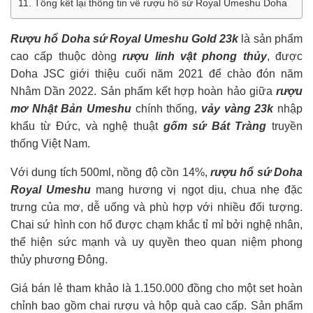
11. Tổng kết lại thông tin về rượu hổ sứ Royal Umeshu Doha
Rượu hổ Doha sứ Royal Umeshu Gold 23k
là sản phẩm
cao cấp thuộc dòng
rượu linh vật phong thủy
, được
Doha JSC giới thiệu cuối năm 2021 để chào đón năm
Nhâm Dần 2022. Sản phẩm kết hợp hoàn hảo giữa
rượu
mơ Nhật Bản Umeshu
chính thống,
vảy vàng 23k
nhập
khẩu từ Đức, và nghệ thuật
gốm sứ Bát Tràng
truyền
thống Việt Nam.
Với dung tích 500ml, nồng độ cồn 14%,
rượu hổ sứ Doha
Royal Umeshu
mang hương vị ngọt dịu, chua nhẹ đặc
trưng của mơ, dễ uống và phù hợp với nhiều đối tượng.
Chai sứ hình con hổ được chạm khắc tỉ mỉ bởi nghệ nhân,
thể hiện sức mạnh và uy quyền theo quan niệm phong
thủy phương Đông.
Giá bán lẻ tham khảo là 1.150.000 đồng cho một set hoàn
chỉnh bao gồm chai rượu và hộp quà cao cấp. Sản phẩm