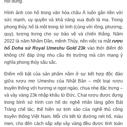
nội dung.
Hình ảnh con hổ trong văn hóa châu Á luôn gắn liền với
sức mạnh, uy quyền và khả năng xua đuổi tà ma. Trong
phong thủy, hổ là một trong tứ linh (cùng với rồng, phượng,
quy), tượng trưng cho sự bảo vệ và chiến thắng. Năm
2022 là năm Nhâm Dần, mệnh Thủy, nên việc ra mắt
rượu
hổ Doha sứ Royal Umeshu Gold 23k
vào thời điểm đó
không chỉ đáp ứng nhu cầu thị trường mà còn mang ý
nghĩa phong thủy sâu sắc.
Điểm nổi bật của sản phẩm nằm ở sự kết hợp độc đáo
giữa rượu mơ Umeshu của Nhật Bản – một loại rượu
truyền thống với hương vị ngọt ngào, chua nhẹ đặc trưng –
và vảy vàng 23k nhập khẩu từ Đức. Chai rượu được đựng
trong bình sứ hình con hổ do nghệ nhân làng gốm Bát
Tràng chế tác, thể hiện sự tinh xảo của nghề thủ công
truyền thống Việt Nam. Mỗi chi tiết từ đường nét hổ, màu
men, cho đến cách sắp xếp vảy vàng đều được tính toán