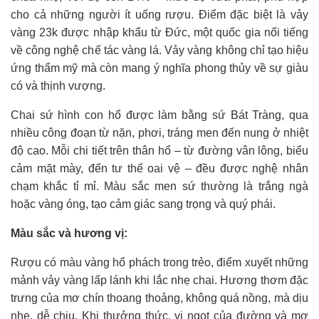
cho cả những người ít uống rượu. Điểm đặc biệt là vảy
vàng 23k được nhập khẩu từ Đức, một quốc gia nổi tiếng
về công nghệ chế tác vàng lá. Vảy vàng không chỉ tạo hiệu
ứng thẩm mỹ mà còn mang ý nghĩa phong thủy về sự giàu
có và thịnh vượng.
Chai sứ hình con hổ được làm bằng sứ Bát Tràng, qua
nhiều công đoạn từ nặn, phơi, tráng men đến nung ở nhiệt
độ cao. Mỗi chi tiết trên thân hổ – từ đường vân lông, biểu
cảm mặt mày, đến tư thế oai vệ – đều được nghệ nhân
chạm khắc tỉ mỉ. Màu sắc men sứ thường là trắng ngà
hoặc vàng óng, tạo cảm giác sang trọng và quý phái.
Màu sắc và hương vị:
Rượu có màu vàng hổ phách trong trẻo, điểm xuyết những
mảnh vảy vàng lấp lánh khi lắc nhẹ chai. Hương thơm đặc
trưng của mơ chín thoang thoảng, không quá nồng, mà dịu
nhẹ, dễ chịu. Khi thưởng thức, vị ngọt của đường và mơ