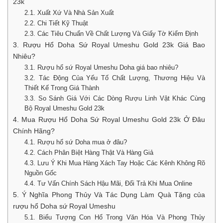
23k
2.1. Xuất Xứ Và Nhà Sản Xuất
2.2. Chi Tiết Kỹ Thuật
2.3. Các Tiêu Chuẩn Về Chất Lượng Và Giấy Tờ Kiểm Định
3. Rượu Hổ Doha Sứ Royal Umeshu Gold 23k Giá Bao
Nhiêu?
3.1. Rượu hổ sứ Royal Umeshu Doha giá bao nhiêu?
3.2. Tác Động Của Yếu Tố Chất Lượng, Thương Hiệu Và
Thiết Kế Trong Giá Thành
3.3. So Sánh Giá Với Các Dòng Rượu Linh Vật Khác Cùng
Bộ Royal Umeshu Gold 23k
4. Mua Rượu Hổ Doha Sứ Royal Umeshu Gold 23k Ở Đâu
Chính Hãng?
4.1. Rượu hổ sứ Doha mua ở đâu?
4.2. Cách Phân Biệt Hàng Thật Và Hàng Giả
4.3. Lưu Ý Khi Mua Hàng Xách Tay Hoặc Các Kênh Không Rõ
Nguồn Gốc
4.4. Tư Vấn Chính Sách Hậu Mãi, Đổi Trả Khi Mua Online
5. Ý Nghĩa Phong Thủy Và Tác Dụng Làm Quà Tặng của
rượu hổ Doha sứ Royal Umeshu
5.1. Biểu Tượng Con Hổ Trong Văn Hóa Và Phong Thủy