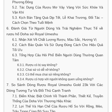
Phương Đông
5.2. Tác Dụng Của Rượu Mơ Vảy Vàng Với Sức Khỏe Và
Vận Khí
5.3. Kịch Bản Tặng Quà Dịp Tết, Lễ Khai Trương, Đối Tác –
Cách Chọn Theo Tuổi Mệnh
6. Đánh Giá Từ Người Dùng Và Trải Nghiệm Thực Tế về
rượu hổ Doha sứ Royal Umeshu
6.1. Nhận Xét Về Chất Lượng Rượu, Màu Sắc, Hương Vị
6.2. Cách Bảo Quản Và Sử Dụng Đúng Cách Cho Hiệu Quả
Tối Ưu
6.3. Tổng Hợp Câu Hỏi Phổ Biến Người Dùng Thường Quan
Tâm
6.3.1. Rượu có bị say không?
6.3.2. Chai sứ có dễ vỡ không?
6.3.3. Có thể mua chai sứ riêng không?
6.3.4. Rượu có hợp với người không quen uống không?
7. So Sánh Dòng Rượu Royal Umeshu Gold 23k Với Các
Dòng Tương Tự Và Đối Thủ Cạnh Tranh
7.1. Điểm Khác Biệt Chính Về Thành Phần, Thiết Kế, Truyền
Thống Của Doha Với Thương Hiệu Khác
7.2. Lợi Thế Và Hạn Chế Của Rượu Hổ So Với Rồng, Mèo,
Trâu Trong Cùng Bộ Sưu Tập