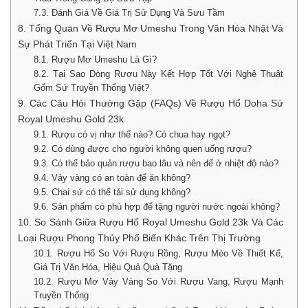
7.3. Đánh Giá Về Giá Trị Sử Dụng Và Sưu Tầm
8. Tổng Quan Về Rượu Mơ Umeshu Trong Văn Hóa Nhật Và
Sự Phát Triển Tại Việt Nam
8.1. Rượu Mơ Umeshu Là Gì?
8.2. Tại Sao Dòng Rượu Này Kết Hợp Tốt Với Nghệ Thuật
Gốm Sứ Truyền Thống Việt?
9. Các Câu Hỏi Thường Gặp (FAQs) Về Rượu Hổ Doha Sứ
Royal Umeshu Gold 23k
9.1. Rượu có vị như thế nào? Có chua hay ngọt?
9.2. Có dùng được cho người không quen uống rượu?
9.3. Có thể bảo quản rượu bao lâu và nên để ở nhiệt độ nào?
9.4. Vảy vàng có an toàn để ăn không?
9.5. Chai sứ có thể tái sử dụng không?
9.6. Sản phẩm có phù hợp để tặng người nước ngoài không?
10. So Sánh Giữa Rượu Hổ Royal Umeshu Gold 23k Và Các
Loại Rượu Phong Thủy Phổ Biến Khác Trên Thị Trường
10.1. Rượu Hổ So Với Rượu Rồng, Rượu Mèo Về Thiết Kế,
Giá Trị Văn Hóa, Hiệu Quả Quà Tặng
10.2. Rượu Mơ Vảy Vàng So Với Rượu Vang, Rượu Mạnh
Truyền Thống