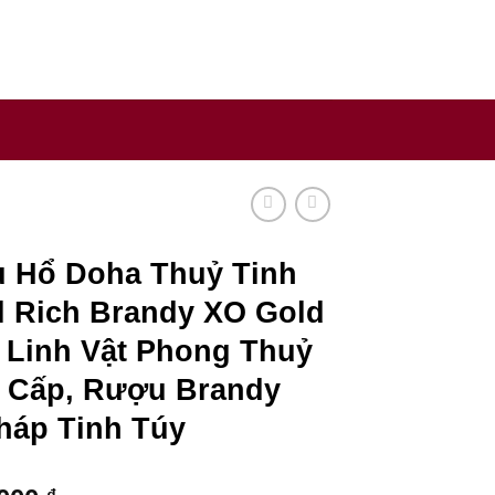
y sản xuất rượu uy tín trên thế giới.
 Hổ Doha Thuỷ Tinh
l Rich Brandy XO Gold
– Linh Vật Phong Thuỷ
 Cấp, Rượu Brandy
háp Tinh Túy