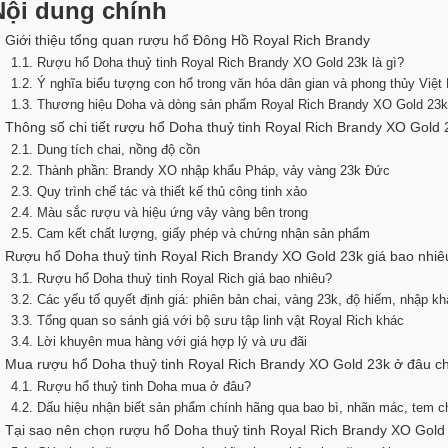
Nội dung chính
. Giới thiệu tổng quan rượu hổ Đông Hồ Royal Rich Brandy
1.1. Rượu hổ Doha thuỷ tinh Royal Rich Brandy XO Gold 23k là gì?
1.2. Ý nghĩa biểu tượng con hổ trong văn hóa dân gian và phong thủy Việ
1.3. Thương hiệu Doha và dòng sản phẩm Royal Rich Brandy XO Gold 23
. Thông số chi tiết rượu hổ Doha thuỷ tinh Royal Rich Brandy XO Gold 
2.1. Dung tích chai, nồng độ cồn
2.2. Thành phần: Brandy XO nhập khẩu Pháp, vảy vàng 23k Đức
2.3. Quy trình chế tác và thiết kế thủ công tinh xảo
2.4. Màu sắc rượu và hiệu ứng vảy vàng bên trong
2.5. Cam kết chất lượng, giấy phép và chứng nhận sản phẩm
. Rượu hổ Doha thuỷ tinh Royal Rich Brandy XO Gold 23k giá bao nhiê
3.1. Rượu hổ Doha thuỷ tinh Royal Rich giá bao nhiêu?
3.2. Các yếu tố quyết định giá: phiên bản chai, vàng 23k, độ hiếm, nhập k
3.3. Tổng quan so sánh giá với bộ sưu tập linh vật Royal Rich khác
3.4. Lời khuyên mua hàng với giá hợp lý và ưu đãi
. Mua rượu hổ Doha thuỷ tinh Royal Rich Brandy XO Gold 23k ở đâu c
4.1. Rượu hổ thuỷ tinh Doha mua ở đâu?
4.2. Dấu hiệu nhận biết sản phẩm chính hãng qua bao bì, nhãn mác, tem c
. Tại sao nên chọn rượu hổ Doha thuỷ tinh Royal Rich Brandy XO Gold