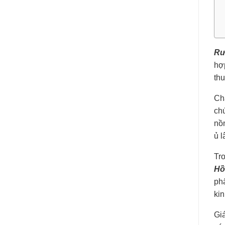
Rư
hợp
th
Ch
ch
nồn
ủ l
Tr
Hồ
phẩ
ki
Giá