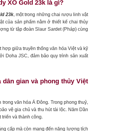
dy XO Gold 23k là gì?
ld 23k
, một trong những chai rượu linh vật
ật của sản phẩm nằm ở thiết kế chai thủy
ượng từ tập đoàn Slaur Sardet (Pháp) cùng
t hợp giữa truyền thống văn hóa Việt và kỹ
bởi Doha JSC, đảm bảo quy trình sản xuất
a dân gian và phong thủy Việt
 trong văn hóa Á Đông. Trong phong thuỷ,
bảo vệ gia chủ và thu hút tài lộc. Năm Dần
triển và thành công.
ẳng cấp mà còn mang đến năng lượng tích