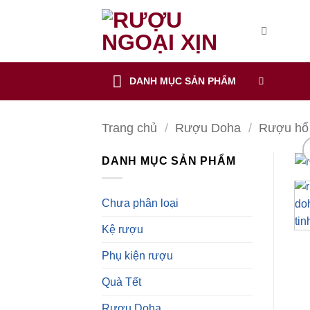
CẢNH BÁO!
Bỏ
qua
nội
ruoungoaixin.com không mua bán rượu qua mạng internet, website
dung
DANH MỤC SẢN PHẨM
Các sản phẩm rượu không dành cho người dưới 18 tuổi và phụ
Bạn có chắc chắn bạn muốn tiếp tục truy cập trang web hay k
Trang chủ
/
Rượu Doha
/
Rượu hổ
TÔI DƯỚI 18 TUỔI
TÔI ĐÃ TRÊN 18 TUỔI
DANH MỤC SẢN PHẨM
Chưa phân loại
Kệ rượu
Phụ kiện rượu
Quà Tết
Rượu Doha