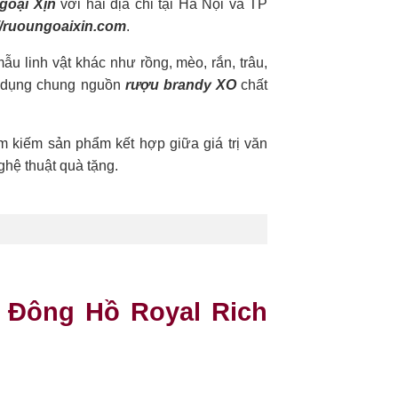
goại Xịn
với hai địa chỉ tại Hà Nội và TP
//ruoungoaixin.com
.
u linh vật khác như rồng, mèo, rắn, trâu,
ử dụng chung nguồn
rượu brandy XO
chất
m kiếm sản phẩm kết hợp giữa giá trị văn
ghệ thuật quà tặng.
ổ Đông Hồ Royal Rich