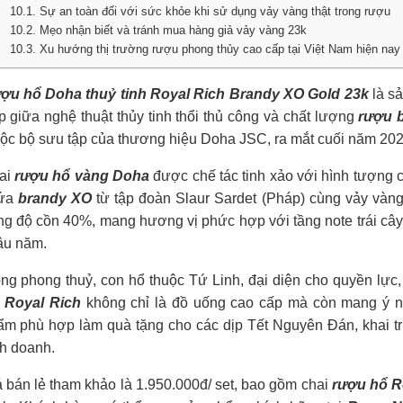
10.1. Sự an toàn đối với sức khỏe khi sử dụng vảy vàng thật trong rượu
10.2. Mẹo nhận biết và tránh mua hàng giả vảy vàng 23k
10.3. Xu hướng thị trường rượu phong thủy cao cấp tại Việt Nam hiện nay
ợu hổ Doha thuỷ tinh Royal Rich Brandy XO Gold 23k
là sả
 giữa nghệ thuật thủy tinh thổi thủ công và chất lượng
rượu 
uộc bộ sưu tập của thương hiệu Doha JSC, ra mắt cuối năm 2
ai
rượu hổ vàng Doha
được chế tác tinh xảo với hình tượng c
ứa
brandy XO
từ tập đoàn Slaur Sardet (Pháp) cùng vảy vàn
g độ cồn 40%, mang hương vị phức hợp với tầng note trái cây c
âu năm.
ong phong thuỷ, con hổ thuộc Tứ Linh, đại diện cho quyền l
 Royal Rich
không chỉ là đồ uống cao cấp mà còn mang ý nghĩ
m phù hợp làm quà tặng cho các dịp Tết Nguyên Đán, khai trư
nh doanh.
 bán lẻ tham khảo là 1.950.000đ/ set, bao gồm chai
rượu hổ R