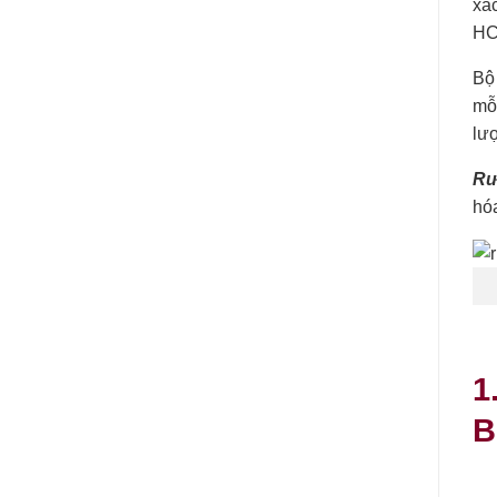
xá
HC
Bộ
mỗ
lư
Rư
hóa
1
B