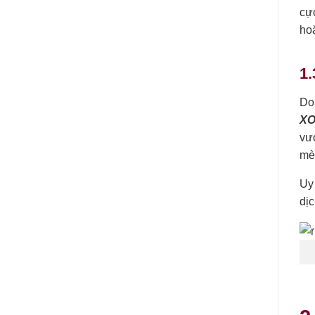
cự
ho
1.
Do
XO
vư
mèo
Uy
dị