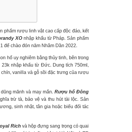
n phẩm rượu linh vật cao cấp độc đáo, kết
brandy XO
nhập khẩu từ Pháp. Sản phẩm
021 để chào đón năm Nhâm Dần 2022.
on hổ uy nghiêm bằng thủy tinh, bên trong
g 23k nhập khẩu từ Đức. Dung tích 750ml,
hín, vanilla và gỗ sồi đặc trưng của rượu
ực, dũng mãnh và may mắn.
Rượu hổ Đông
a trừ tà, bảo vệ và thu hút tài lộc. Sản
ơng, sinh nhật, tân gia hoặc biếu đối tác
oyal Rich
và hộp đựng sang trọng có quai