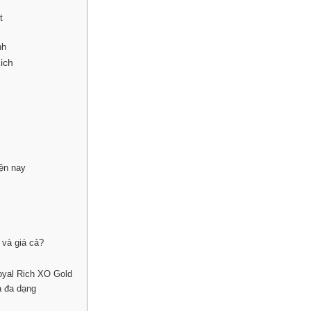
t
nh
ich
iện nay
 và giá cả?
Royal Rich XO Gold
a đa dạng