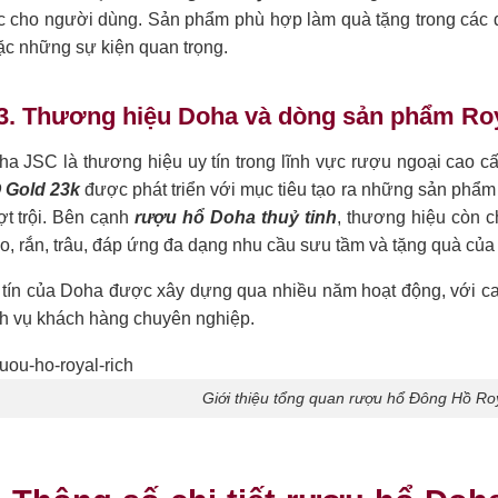
c cho người dùng. Sản phẩm phù hợp làm quà tặng trong các dị
ặc những sự kiện quan trọng.
3. Thương hiệu Doha và dòng sản phẩm Ro
ha JSC là thương hiệu uy tín trong lĩnh vực rượu ngoại cao c
 Gold 23k
được phát triển với mục tiêu tạo ra những sản phẩm 
ợt trội. Bên cạnh
rượu hổ Doha thuỷ tinh
, thương hiệu còn c
, rắn, trâu, đáp ứng đa dạng nhu cầu sưu tầm và tặng quà của
 tín của Doha được xây dựng qua nhiều năm hoạt động, với c
ch vụ khách hàng chuyên nghiệp.
Giới thiệu tổng quan rượu hổ Đông Hồ Ro