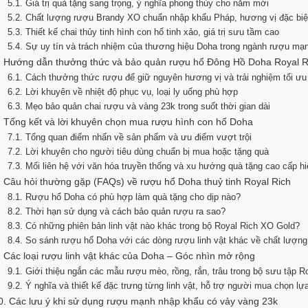
5.1. Giá trị quà tặng sang trọng, ý nghĩa phong thủy cho năm mới
5.2. Chất lượng rượu Brandy XO chuẩn nhập khẩu Pháp, hương vị đặc biệ
5.3. Thiết kế chai thủy tinh hình con hổ tinh xảo, giá trị sưu tầm cao
5.4. Sự uy tín và trách nhiệm của thương hiệu Doha trong ngành rượu mạ
. Hướng dẫn thưởng thức và bảo quản rượu hổ Đông Hồ Doha Royal R
6.1. Cách thưởng thức rượu để giữ nguyên hương vị và trải nghiệm tối ưu
6.2. Lời khuyên về nhiệt độ phục vụ, loại ly uống phù hợp
6.3. Mẹo bảo quản chai rượu và vàng 23k trong suốt thời gian dài
. Tổng kết và lời khuyên chọn mua rượu hình con hổ Doha
7.1. Tổng quan điểm nhấn về sản phẩm và ưu điểm vượt trội
7.2. Lời khuyên cho người tiêu dùng chuẩn bị mua hoặc tặng quà
7.3. Mối liên hệ với văn hóa truyền thống và xu hướng quà tặng cao cấp h
. Câu hỏi thường gặp (FAQs) về rượu hổ Doha thuỷ tinh Royal Rich
8.1. Rượu hổ Doha có phù hợp làm quà tặng cho dịp nào?
8.2. Thời hạn sử dụng và cách bảo quản rượu ra sao?
8.3. Có những phiên bản linh vật nào khác trong bộ Royal Rich XO Gold?
8.4. So sánh rượu hổ Doha với các dòng rượu linh vật khác về chất lượng
. Các loại rượu linh vật khác của Doha – Góc nhìn mở rộng
9.1. Giới thiệu ngắn các mẫu rượu mèo, rồng, rắn, trâu trong bộ sưu tập 
9.2. Ý nghĩa và thiết kế đặc trưng từng linh vật, hỗ trợ người mua chọn lự
0. Các lưu ý khi sử dụng rượu mạnh nhập khẩu có vảy vàng 23k