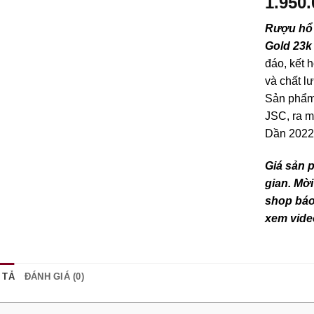
1.950
Rượu hổ 
Gold 23k
đáo, kết 
và chất 
Sản phẩm
JSC, ra 
Dần 202
Giá sản 
gian. Mời
shop báo 
xem vide
 TẢ
ĐÁNH GIÁ (0)