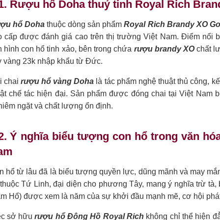
1. Rượu hổ Doha thuỷ tinh Royal Rich Bran
ợu hổ Doha
thuộc dòng sản phẩm
Royal Rich Brandy XO Go
o cấp được đánh giá cao trên thị trường Việt Nam. Điểm nổi b
h hình con hổ tinh xảo, bên trong chứa
rượu brandy XO
chất l
y vàng 23k nhập khẩu từ Đức.
i chai
rượu hổ vàng Doha
là tác phẩm nghệ thuật thủ công, kế
uật chế tác hiện đại. Sản phẩm được đóng chai tại Việt Nam 
iêm ngặt và chất lượng ổn định.
2. Ý nghĩa biểu tượng con hổ trong văn hó
am
n hổ từ lâu đã là biểu tượng quyền lực, dũng mãnh và may mắn
thuộc Tứ Linh, đại diện cho phương Tây, mang ý nghĩa trừ tà, 
ăm Hổ) được xem là năm của sự khởi đầu mạnh mẽ, cơ hội phát 
ệc sở hữu
rượu hổ Đông Hồ Royal Rich
không chỉ thể hiện đ