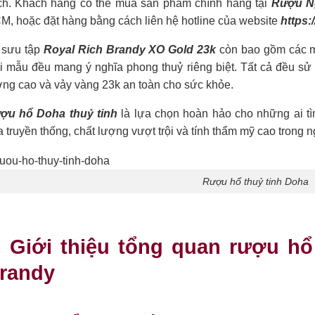
ch. Khách hàng có thể mua sản phẩm chính hãng tại
Rượu N
M, hoặc đặt hàng bằng cách liên hệ hotline của website
https:
 sưu tập
Royal Rich Brandy XO Gold 23k
còn bao gồm các mẫ
i mẫu đều mang ý nghĩa phong thuỷ riêng biệt. Tất cả đều s
ợng cao và vảy vàng 23k an toàn cho sức khỏe.
ợu hổ Doha thuỷ tinh
là lựa chọn hoàn hảo cho những ai tì
 truyền thống, chất lượng vượt trội và tính thẩm mỹ cao trong n
Rượu hổ thuỷ tinh Doha
. Giới thiệu tổng quan rượu h
randy