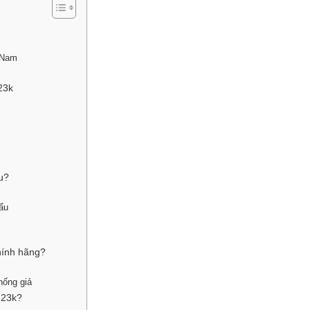
t Nam
k
23k
u?
hẩu
hính hãng?
hống giả
 23k?