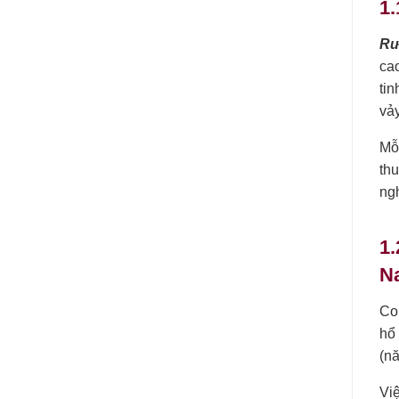
1.
Rư
ca
tin
vả
Mỗ
th
ngh
1.
N
Co
hổ 
(n
Vi