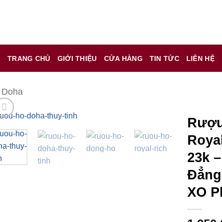
 chỉ là kênh giới thiệu thông tin các sản phẩm từ những công t
TRANG CHỦ
GIỚI THIỆU
CỬA HÀNG
TIN TỨC
LIÊN HỆ
 nữ đang mang thai.
hông?
 Doha
Rượu
Roya
23k 
Đẳng
XO P